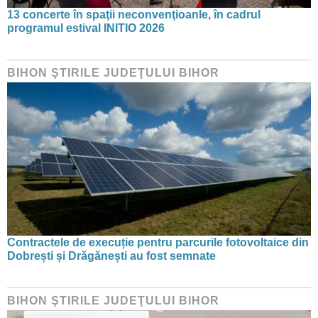
13 concerte în spaţii neconvenţioanle, în cadrul
programul estival INITIO 2026
BIHON ŞTIRILE JUDEŢULUI BIHOR
Contractele de execuție pentru parcurile fotovoltaice din
Dobrești și Drăgănești au fost semnate
BIHON ŞTIRILE JUDEŢULUI BIHOR