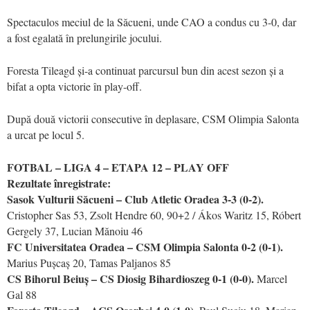
Spectaculos meciul de la Săcueni, unde CAO a condus cu 3-0, dar
a fost egalată în prelungirile jocului.
Foresta Tileagd și-a continuat parcursul bun din acest sezon și a
bifat a opta victorie în play-off.
După două victorii consecutive în deplasare, CSM Olimpia Salonta
a urcat pe locul 5.
FOTBAL – LIGA 4 – ETAPA 12 – PLAY OFF
Rezultate înregistrate:
Sasok Vulturii Săcueni – Club Atletic Oradea 3-3 (0-2).
Cristopher Sas 53, Zsolt Hendre 60, 90+2 / Ákos Waritz 15, Róbert
Gergely 37, Lucian Mănoiu 46
FC Universitatea Oradea – CSM Olimpia Salonta 0-2 (0-1).
Marius Pușcaș 20, Tamas Paljanos 85
CS Bihorul Beiuș – CS Diosig Bihardioszeg 0-1 (0-0).
Marcel
Gal 88