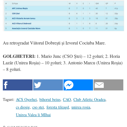
Au retrogradat Viitorul Dobrești și Izvorul Cociuba Mare.
GOLGHETERI:
1. Mario Junc (CSO Ștei) – 12 goluri; 2. Horia
Lazăr (Unirea Roșia) – 10 goluri; 3. Antonio Marcu (Unirea Roșia)
– 8 goluri.
Taguri:
ACS Oșorhei
,
bihorul beius
,
CAO
,
Club Atletic Oradea
,
cs diosig
,
cso stei
,
foresta tileagd
,
unirea rosia
,
Unirea Valea li MIhai