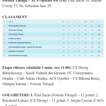
Foresta Tileagd – ACS Oșorhei 4-0 (1-0).
Paul Suciu 18, Marian
Covrig 37, 56, Sebastian Ianc 59
CLASAMENT
Etapa viitoare (sâmbătă 1 iunie, ora 11:00):
CS Diosig
Bihardioszeg – Sasok Vulturii din Săcueni, FC Universitatea
Oradea – Club Atletic Oradea, ACS Oșorhei – CS Bihorul Beiuș,
Olimpia Salonta – Foresta Tileagd.
GOLGHETERI: 1.
Paul Suciu (Foresta Tileagd) – 12 goluri; 2.
Raymond Lukacs (CS Diosig) – 11 goluri; 3. Sergiu Ciocan (CAO)
– 8 goluri.