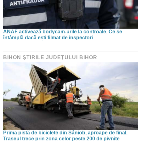
ANAF activează bodycam-urile la controale. Ce se
întâmplă dacă ești filmat de inspectori
BIHON ŞTIRILE JUDEŢULUI BIHOR
Prima pistă de biciclete din Sâniob, aproape de final.
Traseul trece prin zona celor peste 200 de pivnițe