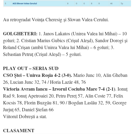
Au retrogradat Voința Cheresig și Slovan Valea Cerului.
GOLGHETERI:
1. Janos Lakatos (Unirea Valea lui Mihai) – 10
goluri; 2. Cristian Marius Gubics (Crișul Aleșd), Sandor Dorogi și
Roland Crișan (ambii Unirea Valea lui Mihai) – 6 goluri; 3.
Sebastian Petruț (Crișul Aleșd) – 5 goluri.
PLAY OUT – SERIA SUD
CSO Ștei – Unirea Roșia 4-2 (3-0).
Mario Junc 10, Alin Gheban
26, Lucian Junc 32, 74 / Horia Lazăr 48, 76
Victoria Avram Iancu – Izvorul Cociuba Mare 7-4 (2-1)
. Ionuț
Rad 9, Ionuț Apetroaiei 20, Petru Pereț 57, Alin Coste 77, Felix
Kocsis 78, Florin Buzgău 81, 90 / Bogdan Laslău 32, 59, George
Jurjuț 65, Daniel Ștefan 66
Viitorul Dobrești a stat.
CLASAMENT