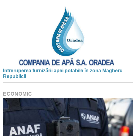
Întreruperea furnizării apei potabile în zona Magheru–
Republicii
ECONOMIC