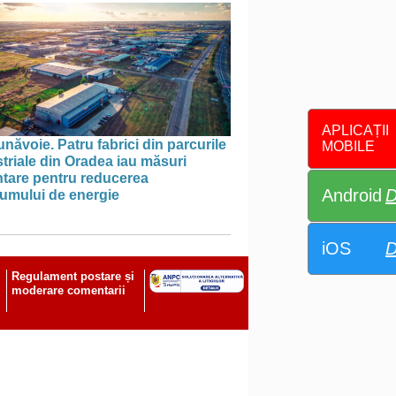
APLICAȚII
năvoie. Patru fabrici din parcurile
MOBILE
triale din Oradea iau măsuri
ntare pentru reducerea
Android
D
umului de energie
iOS
D
Regulament postare și
moderare comentarii