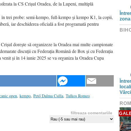
nsferata la CS Crișul Oradea, de la Lupeni, multiplă
Între
, în trei probe: semi-kempo, full-kempo și kempo K1, la copii,
zona
 liberă, iar deschiderea oficială a fost programată pentru
BIH
 Crișul dorește să organizeze la Oradea mai multe campionate
 demarate discuții cu Federația Română de Box și cu Federația
 venit și în 14 iunie 2025 se va organiza la Oradea Cupa
Între
local
Vârc
canic open
,
kempo
,
Pető Dalma Csilla
,
Tulkos Romeo
ROM
filtreaza comentariile
GALE