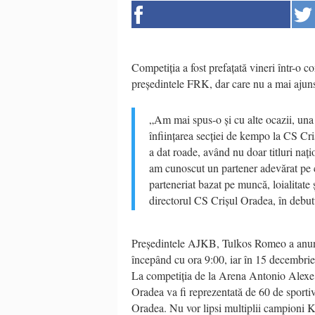
Competiția a fost prefațată vineri într-o c
președintele FRK, dar care nu a mai ajun
„Am mai spus-o și cu alte ocazii, una 
înființarea secției de kempo la CS Criș
a dat roade, având nu doar titluri naț
am cunoscut un partener adevărat pe 
parteneriat bazat pe muncă, loialitate
directorul CS Crișul Oradea, în debutu
Președintele AJKB, Tulkos Romeo a anunța
începând cu ora 9:00, iar în 15 decembrie
La competiția de la Arena Antonio Alexe 
Oradea va fi reprezentată de 60 de sport
Oradea. Nu vor lipsi multiplii campioni 