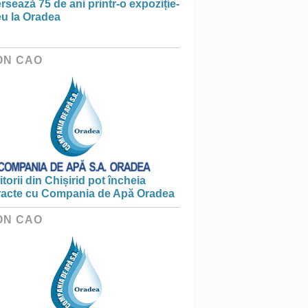
rsează 75 de ani printr-o expoziție-
eu la Oradea
ON CAO
torii din Chișirid pot încheia
racte cu Compania de Apă Oradea
ON CAO