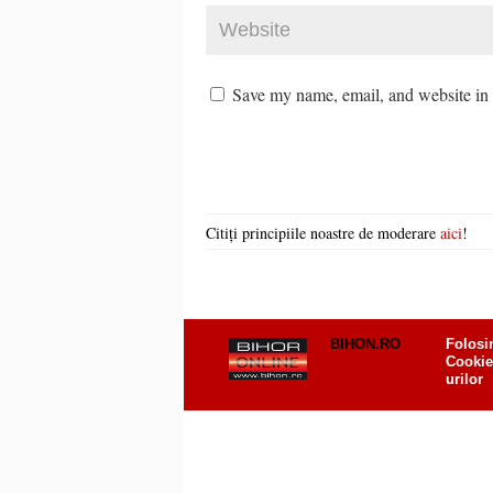
Save my name, email, and website in t
Citiți principiile noastre de moderare
aici
!
BIHON.RO
Folosi
Cookie
urilor