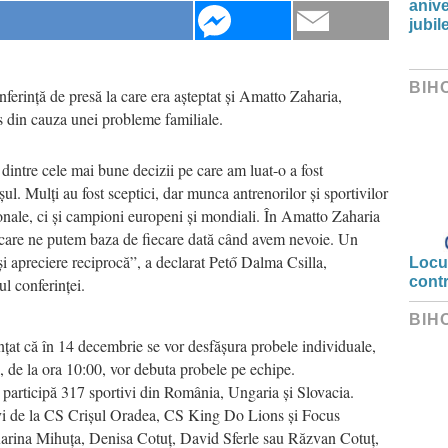
anive
jubil
BIH
onferință de presă la care era așteptat și Amatto Zaharia,
s din cauza unei probleme familiale.
dintre cele mai bune decizii pe care am luat-o a fost
ul. Mulți au fost sceptici, dar munca antrenorilor și sportivilor
ionale, ci și campioni europeni și mondiali. În Amatto Zaharia
care ne putem baza de fiecare dată când avem nevoie. Un
 și apreciere reciprocă”, a declarat Pető Dalma Csilla,
Locui
cont
l conferinței.
BIH
t că în 14 decembrie se vor desfășura probele individuale,
, de la ora 10:00, vor debuta probele pe echipe.
participă 317 sportivi din România, Ungaria și Slovacia.
ivi de la CS Crișul Oradea, CS King Do Lions și Focus
Karina Mihuța, Denisa Cotuț, David Sferle sau Răzvan Cotuț,