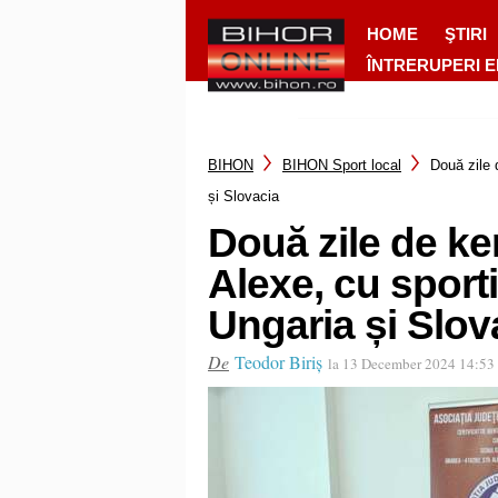
HOME
ŞTIRI
ÎNTRERUPERI 
BIHON
BIHON Sport local
Două zile 
și Slovacia
Două zile de k
Alexe, cu sport
Ungaria și Slov
De
Teodor Biriș
la 13 December 2024 14:53