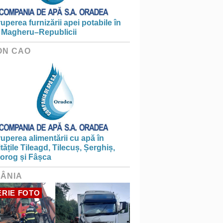
ruperea furnizării apei potabile în
 Magheru–Republicii
ON CAO
ruperea alimentării cu apă în
itățile Tileagd, Tilecuș, Șerghiș,
iorog și Fâșca
ÂNIA
RIE FOTO