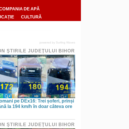
COMPANIA DE APĂ
UCAȚIE
CULTURĂ
powered by
Surfing Waves
ON ŞTIRILE JUDEŢULUI BIHOR
omani pe DEx16: Trei șoferi, prinși
nă la 194 km/h în doar câteva ore
ON ŞTIRILE JUDEŢULUI BIHOR