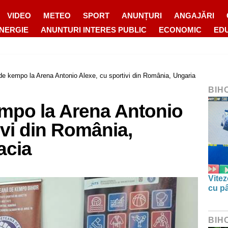
VIDEO
METEO
SPORT
ANUNȚURI
ANGAJĂRI
ENERGIE
ANUNTURI INTERES PUBLIC
ECONOMIC
ED
de kempo la Arena Antonio Alexe, cu sportivi din România, Ungaria
BIH
empo la Arena Antonio
ivi din România,
acia
Vitez
cu pâ
BIH