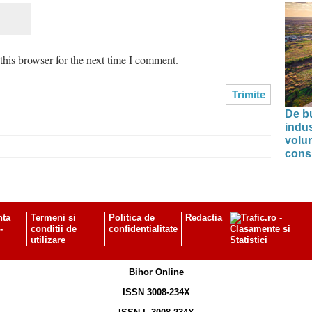
his browser for the next time I comment.
De bu
indus
volu
cons
nta
Termeni si
Politica de
Redactia
-
conditii de
confidentialitate
utilizare
Bihor Online
ISSN 3008-234X