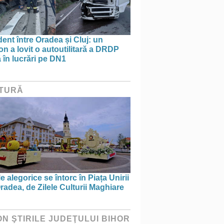
ent între Oradea și Cluj: un
n a lovit o autoutilitară a DRDP
ă în lucrări pe DN1
TURĂ
e alegorice se întorc în Piața Unirii
radea, de Zilele Culturii Maghiare
ON ŞTIRILE JUDEŢULUI BIHOR