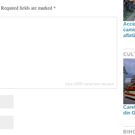
Required fields are marked
*
Accid
camio
aflat
CUL
inca
1000
caractere ramase
Carel
din O
BIH