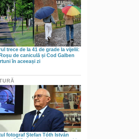
ul trece de la 41 de grade la vijelii:
Roșu de caniculă și Cod Galben
rtuni în aceeași zi
TURĂ
tul fotograf Ștefan Tóth István