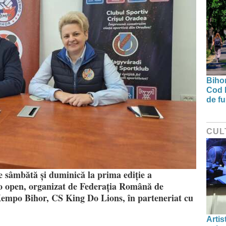
Bihor
Cod 
de fu
CUL
ce sâmbătă și duminică la prima ediție a
 open, organizat de Federația Română de
empo Bihor, CS King Do Lions, în parteneriat cu
Artis