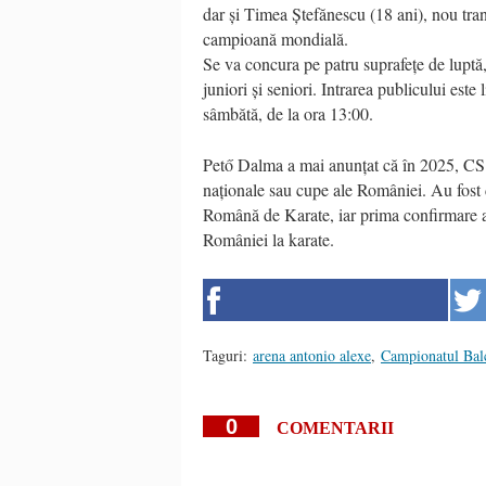
dar și Timea Ștefănescu (18 ani), nou tra
campioană mondială.
Se va concura pe patru suprafețe de luptă
juniori și seniori. Intrarea publicului este
sâmbătă, de la ora 13:00.
Pető Dalma a mai anunțat că în 2025, CS
naționale sau cupe ale României. Au fost
Română de Karate, iar prima confirmare a
României la karate.
Taguri:
arena antonio alexe
,
Campionatul Bal
0
COMENTARII