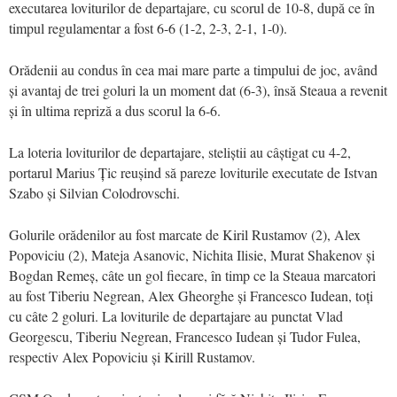
executarea loviturilor de departajare, cu scorul de 10-8, după ce în
timpul regulamentar a fost 6-6 (1-2, 2-3, 2-1, 1-0).
Orădenii au condus în cea mai mare parte a timpului de joc, având
și avantaj de trei goluri la un moment dat (6-3), însă Steaua a revenit
și în ultima repriză a dus scorul la 6-6.
La loteria loviturilor de departajare, steliștii au câștigat cu 4-2,
portarul Marius Țic reușind să pareze loviturile executate de Istvan
Szabo și Silvian Colodrovschi.
Golurile orădenilor au fost marcate de Kiril Rustamov (2), Alex
Popoviciu (2), Mateja Asanovic, Nichita Ilisie, Murat Shakenov și
Bogdan Remeș, câte un gol fiecare, în timp ce la Steaua marcatori
au fost Tiberiu Negrean, Alex Gheorghe și Francesco Iudean, toți
cu câte 2 goluri. La loviturile de departajare au punctat Vlad
Georgescu, Tiberiu Negrean, Francesco Iudean și Tudor Fulea,
respectiv Alex Popoviciu și Kirill Rustamov.