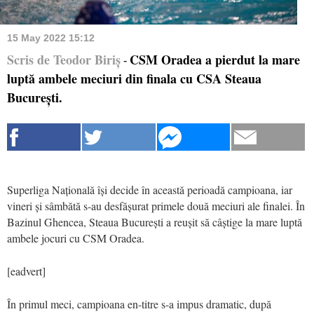
15 May 2022 15:12
Scris de Teodor Biriș
CSM Oradea a pierdut la mare
-
luptă ambele meciuri din finala cu CSA Steaua
București.
Superliga Națională își decide în această perioadă campioana, iar
vineri și sâmbătă s-au desfășurat primele două meciuri ale finalei. În
Bazinul Ghencea, Steaua București a reușit să câștige la mare luptă
ambele jocuri cu CSM Oradea.
[eadvert]
În primul meci, campioana en-titre s-a impus dramatic, după