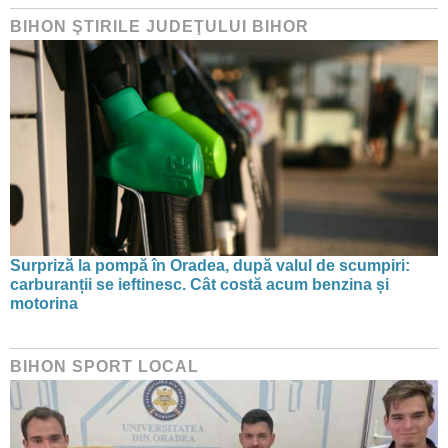
BIHON ŞTIRILE JUDEŢULUI BIHOR
Surpriză la pompă în Oradea, după valul de scumpiri:
carburanții se ieftinesc. Cât costă acum benzina și
motorina
BIHON SPORT LOCAL