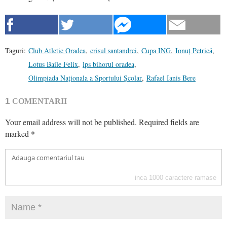
Taguri:
Club Atletic Oradea
,
crisul santandrei
,
Cupa ING
,
Ionuț Petrică
,
Lotus Baile Felix
,
lps bihorul oradea
,
Olimpiada Naţionala a Sportului Şcolar
,
Rafael Ianis Bere
1
COMENTARII
Your email address will not be published.
Required fields are
marked
*
inca
1000
caractere ramase