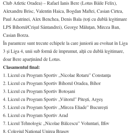
Club Atletic Oradea) – Rafael Ianis Bere (Lotus Băile Felix),
Alexandru Brisc, Valentin Haica, Bogdan Maftei, Casian Cirtea,
Paul Acatrinei, Alex Benchea, Denis Bala (toți cu dublă legitimare
LPS Bihorul/Crișul Sântandrei), George Măluțan, Mircea Ban,
Casian Borza.
În paranteze sunt trecute echipele la care juniorii au evoluat în Liga
3 și Liga 4, unii sub formă de împrumut, alții cu dublă legitimare,
doar Bere aparținând de Lotus.
Clasamentul final:
1. Liceul cu Program Sportiv „Nicolae Rotaru” Constanța
2. Liceul cu Program Sportiv Bihorul Oradea, Bihor
3. Liceul cu Program Sportiv Botoșani
4. Liceul cu Program Sportiv „Viitorul” Pitești, Argeș
5. Liceul cu Program Sportiv „Mircea Eliade” București
6. Liceul cu Program Sportiv Arad
7. Liceul Tehnologic „Nicolae Bălcescu” Voluntari, Ilfov
8. Colegiul Național Unirea Brașov