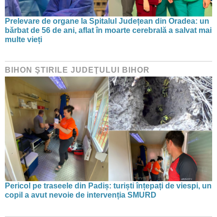
Prelevare de organe la Spitalul Județean din Oradea: un
bărbat de 56 de ani, aflat în moarte cerebrală a salvat mai
multe vieți
BIHON ŞTIRILE JUDEŢULUI BIHOR
Pericol pe traseele din Padiș: turiști înțepați de viespi, un
copil a avut nevoie de intervenția SMURD