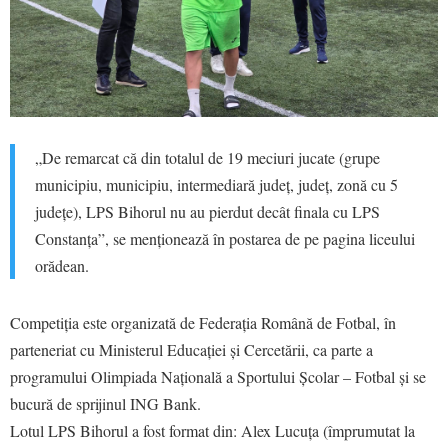
„De remarcat că din totalul de 19 meciuri jucate (grupe
municipiu, municipiu, intermediară județ, județ, zonă cu 5
județe), LPS Bihorul nu au pierdut decât finala cu LPS
Constanța”, se menționează în postarea de pe pagina liceului
orădean.
Competiția este organizată de Federația Română de Fotbal, în
parteneriat cu Ministerul Educației și Cercetării, ca parte a
programului Olimpiada Națională a Sportului Școlar – Fotbal și se
bucură de sprijinul ING Bank.
Lotul LPS Bihorul a fost format din: Alex Lucuța (împrumutat la