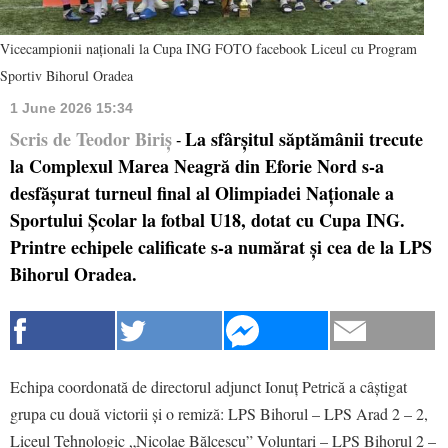
Vicecampionii naționali la Cupa ING FOTO facebook Liceul cu Program
Sportiv Bihorul Oradea
1 June 2026 15:34
Scris de Teodor Biriș
La sfârșitul săptămânii trecute
-
la Complexul Marea Neagră din Eforie Nord s-a
desfășurat turneul final al Olimpiadei Naționale a
Sportului Școlar la fotbal U18, dotat cu Cupa ING.
Printre echipele calificate s-a numărat și cea de la LPS
Bihorul Oradea.
Echipa coordonată de directorul adjunct Ionuț Petrică a câștigat
grupa cu două victorii și o remiză: LPS Bihorul – LPS Arad 2 – 2,
Liceul Tehnologic „Nicolae Bălcescu” Voluntari – LPS Bihorul 2 –