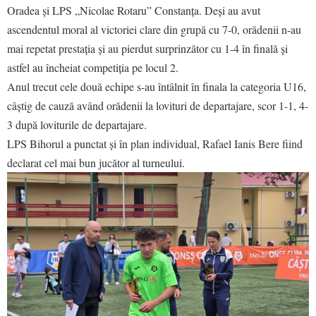
Oradea și LPS „Nicolae Rotaru” Constanța. Deși au avut
ascendentul moral al victoriei clare din grupă cu 7-0, orădenii n-au
mai repetat prestația și au pierdut surprinzător cu 1-4 în finală și
astfel au încheiat competiția pe locul 2.
Anul trecut cele două echipe s-au întâlnit în finala la categoria U16,
câștig de cauză având orădenii la lovituri de departajare, scor 1-1, 4-
3 după loviturile de departajare.
LPS Bihorul a punctat și în plan individual, Rafael Ianis Bere fiind
declarat cel mai bun jucător al turneului.