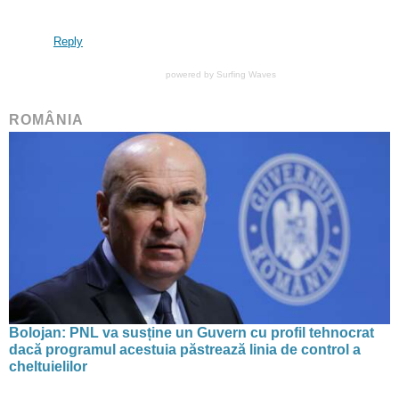
Reply
powered by
Surfing Waves
ROMÂNIA
Bolojan: PNL va susține un Guvern cu profil tehnocrat
dacă programul acestuia păstrează linia de control a
cheltuielilor