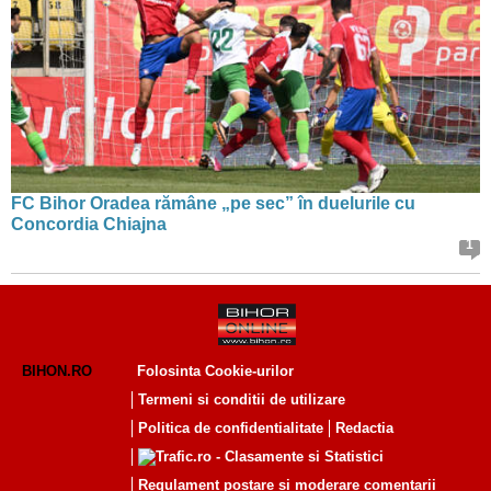
FC Bihor Oradea rămâne „pe sec” în duelurile cu
Concordia Chiajna
1
BIHON.RO
Folosinta Cookie-urilor
Termeni si conditii de utilizare
Politica de confidentialitate
Redactia
Regulament postare și moderare comentarii