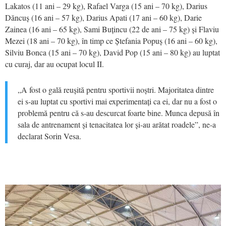
Lakatos (11 ani – 29 kg), Rafael Varga (15 ani – 70 kg), Darius
Dăncuș (16 ani – 57 kg), Darius Apati (17 ani – 60 kg), Darie
Zainea (16 ani – 65 kg), Sami Buțincu (22 de ani – 75 kg) și Flaviu
Mezei (18 ani – 70 kg), în timp ce Ștefania Popuș (16 ani – 60 kg),
Silviu Bonca (15 ani – 70 kg), David Pop (15 ani – 80 kg) au luptat
cu curaj, dar au ocupat locul II.
„A fost o gală reușită pentru sportivii noștri. Majoritatea dintre
ei s-au luptat cu sportivi mai experimentați ca ei, dar nu a fost o
problemă pentru că s-au descurcat foarte bine. Munca depusă în
sala de antrenament și tenacitatea lor și-au arătat roadele”, ne-a
declarat Sorin Vesa.