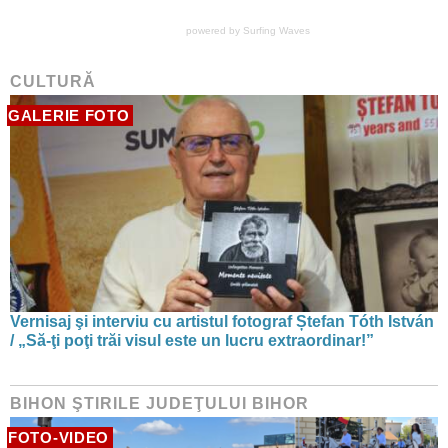
powered by
Surfing Waves
CULTURĂ
GALERIE FOTO
Vernisaj şi interviu cu artistul fotograf Ștefan Tóth István
/ „Să-ţi poţi trăi visul este un lucru extraordinar!”
BIHON ŞTIRILE JUDEŢULUI BIHOR
FOTO-VIDEO