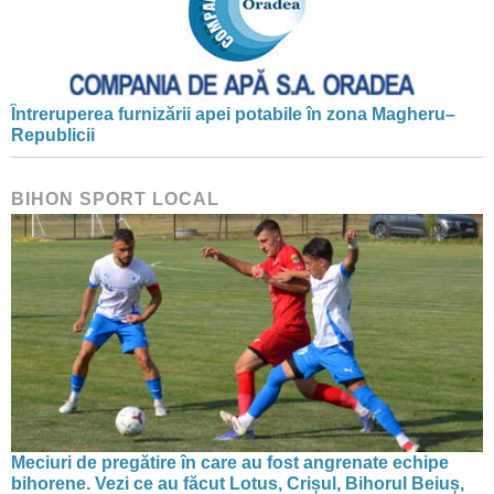
Întreruperea furnizării apei potabile în zona Magheru–
Republicii
BIHON SPORT LOCAL
Meciuri de pregătire în care au fost angrenate echipe
bihorene. Vezi ce au făcut Lotus, Crișul, Bihorul Beiuș,