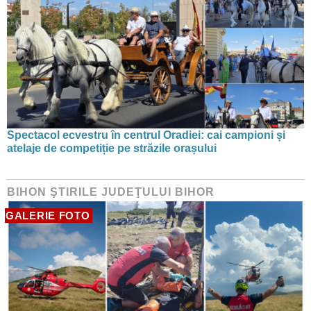
Spectacol ecvestru în centrul Oradiei: cai campioni și
atelaje de competiție pe străzile orașului
BIHON ŞTIRILE JUDEŢULUI BIHOR
GALERIE FOTO