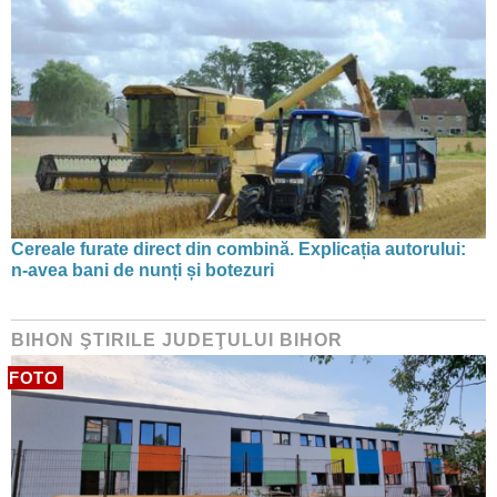
Cereale furate direct din combină. Explicația autorului:
n-avea bani de nunți și botezuri
BIHON ŞTIRILE JUDEŢULUI BIHOR
FOTO