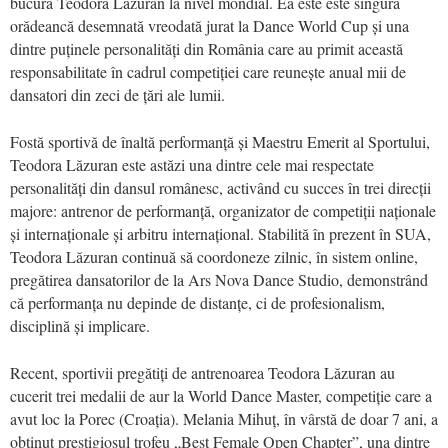
bucură Teodora Lăzuran la nivel mondial. Ea este este singura
orădeancă desemnată vreodată jurat la Dance World Cup și una
dintre puținele personalități din România care au primit această
responsabilitate în cadrul competiției care reunește anual mii de
dansatori din zeci de țări ale lumii.
Fostă sportivă de înaltă performanță și Maestru Emerit al Sportului,
Teodora Lăzuran este astăzi una dintre cele mai respectate
personalități din dansul românesc, activând cu succes în trei direcții
majore: antrenor de performanță, organizator de competiții naționale
și internaționale și arbitru internațional. Stabilită în prezent în SUA,
Teodora Lăzuran continuă să coordoneze zilnic, în sistem online,
pregătirea dansatorilor de la Ars Nova Dance Studio, demonstrând
că performanța nu depinde de distanțe, ci de profesionalism,
disciplină și implicare.
Recent, sportivii pregătiți de antrenoarea Teodora Lăzuran au
cucerit trei medalii de aur la World Dance Master, competiție care a
avut loc la Porec (Croația). Melania Mihuț, în vârstă de doar 7 ani, a
obținut prestigiosul trofeu „Best Female Open Chapter”, una dintre