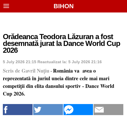
BIHON
Orădeanca Teodora Lăzuran a fost
desemnată jurat la Dance World Cup
2026
5 July 2026 21:15
Reactualizat la:
5 July 2026 21:16
Scris de Gavril Nuțiu
România va avea o
-
reprezentată în juriul uneia dintre cele mai mari
competiții din elita dansului sportiv - Dance World
Cup 2026.