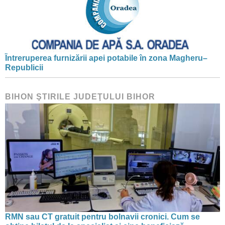
Întreruperea furnizării apei potabile în zona Magheru–
Republicii
BIHON ŞTIRILE JUDEŢULUI BIHOR
RMN sau CT gratuit pentru bolnavii cronici. Cum se