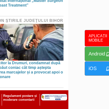
itat internațional „Master Surgeon
east Treatment”
ON ŞTIRILE JUDEŢULUI BIHOR
APLICAȚII
MOBILE
Android
D
itor la Drumuri, condamnat după
băut coniac cât timp aștepta
iOS
D
ea marcajelor și a provocat apoi o
onare
Regulament postare și
moderare comentarii