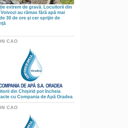
ție extrem de gravă. Locuitorii din
 Voivozi au rămas fără apă mai
de 30 de ore și cer sprijin de
nță
ON CAO
torii din Chișirid pot încheia
racte cu Compania de Apă Oradea
ON CAO