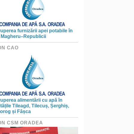
ruperea furnizării apei potabile în
 Magheru–Republicii
ON CAO
ruperea alimentării cu apă în
itățile Tileagd, Tilecuș, Șerghiș,
iorog și Fâșca
ON CSM ORADEA