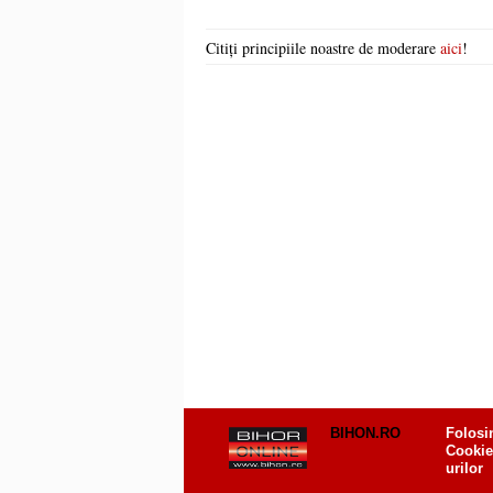
Citiți principiile noastre de moderare
aici
!
BIHON.RO
Folosi
Cookie
urilor