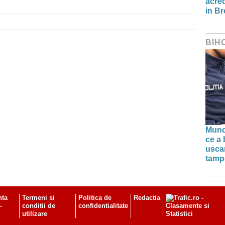
acred
in Br
BIH
Munc
ce a 
uscar
tamp
nta
Termeni si
Politica de
Redactia
-
conditii de
confidentialitate
utilizare