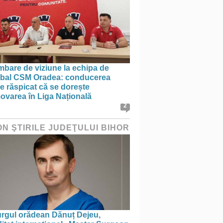
mbare de viziune la echipa de
bal CSM Oradea: conducerea
e răspicat că se dorește
ovarea în Liga Națională
2
ON ŞTIRILE JUDEŢULUI BIHOR
urgul orădean Dănuț Dejeu,