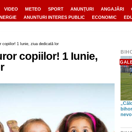
VIDEO
METEO
SPORT
ANUNȚURI
ANGAJĂRI
ENERGIE
ANUNTURI INTERES PUBLIC
ECONOMIC
ED
r copiilor! 1 Iunie, ziua dedicată lor
BIH
ror copiilor! 1 Iunie,
GALE
r
„Căl
biho
nevoi