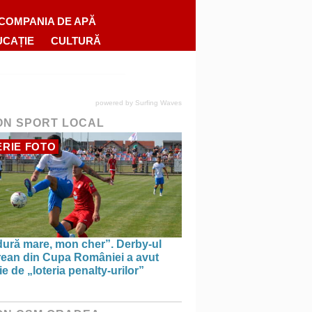
COMPANIA DE APĂ
UCAȚIE
CULTURĂ
powered by
Surfing Waves
ON SPORT LOCAL
RIE FOTO
dură mare, mon cher”. Derby-ul
rean din Cupa României a avut
e de „loteria penalty-urilor”