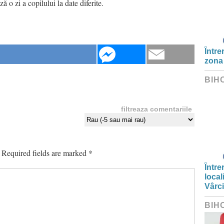
ă o zi a copilului la date diferite.
Între
zona
BIH
filtreaza comentariile
Required fields are marked
*
Între
local
Vârc
BIH