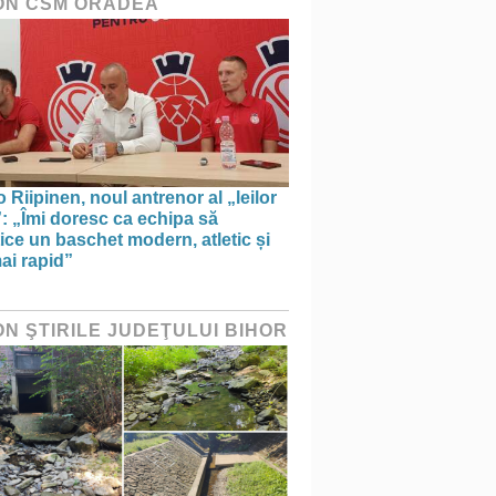
ON CSM ORADEA
 Riipinen, noul antrenor al „leilor
”: „Îmi doresc ca echipa să
ice un baschet modern, atletic și
ai rapid”
ON ŞTIRILE JUDEŢULUI BIHOR