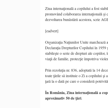
Ziua internaţională a copilului a fost stab
promovând colaborarea internaţională şi c
dezvoltarea bunăstării acestora, scrie 
[eadvert]
Organizaţia Naţiunilor Unite marchează ac
Declaraţia Drepturilor Copilului în 1959 
stabileşte o serie de drepturi ale copiilor, î
viaţă de familie, protecţie împotriva violenţ
Prin rezoluţia nr. 836, adoptată la 14 
toate ţările să instituie o Zi a copilului şi
ţară la o dată pe care o consideră potrivită
În România, Ziua internaţională a copilu
aproximativ 50 de ţări
.