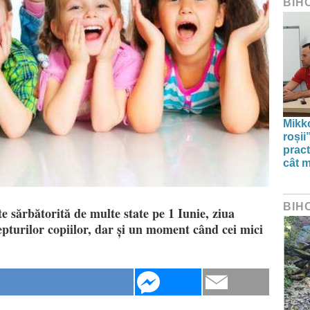
BIH
Mikko
roșii
pract
cât m
BIH
te sărbătorită de multe state pe 1 Iunie, ziua
pturilor copiilor, dar și un moment când cei mici