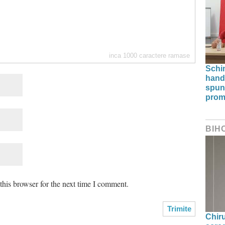
inca
1000
caractere ramase
Schi
hand
spun
prom
BIH
his browser for the next time I comment.
Chir