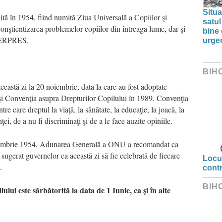
Situa
ilită în 1954, fiind numită Ziua Universală a Copiilor şi
satul
onştientizarea problemelor copiilor din întreaga lume, dar şi
bine 
AGERPRES.
urge
BIH
eastă zi la 20 noiembrie, data la care au fost adoptate
şi Convenţia asupra Drepturilor Copilului în 1989. Convenţia
ntre care dreptul la viaţă, la sănătate, la educaţie, la joacă, la
ei, de a nu fi discriminaţi şi de a le face auzite opiniile.
decembrie 1954, Adunarea Generală a ONU a recomandat ca
 a sugerat guvernelor ca această zi să fie celebrată de fiecare
Locui
.
cont
BIH
lui este sărbătorită la data de 1 Iunie, ca şi în alte