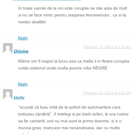
In toate vamile de la noi este coruptie se stie asta de mult
si nu se face nimic pentru starpirea fenomenului , ca si la
medici dealtfel.
Reply
February 13, 2024 at 1:15 pm
Oricine
Mâine vor fi inapoi la lucru asa ca mafia ii in floare,coruptia
ucide,sistemul ucide,mafia poarta robe NEGRE
Reply
February 13, 2024 at 4:07 pm
tautu
“acuzați că luau mită de la șoferii de automarfare care
trebuiau cântăriți”. II intelegi si pe bietii soferi, le era rusine
sa fie cantariti, unii nu mai sunt la prima tinerete, si e o
munca grea, mancare mai nesanatoasa, dar cu multe