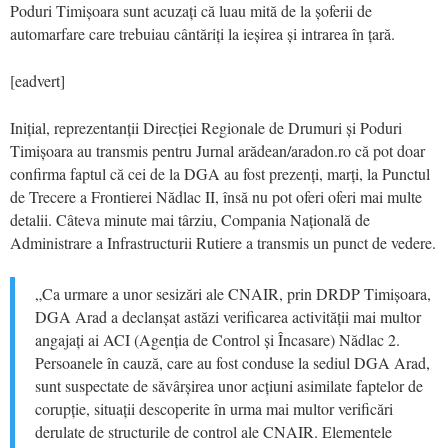
Poduri Timișoara sunt acuzați că luau mită de la șoferii de
automarfare care trebuiau cântăriți la ieșirea și intrarea în țară.
[eadvert]
Inițial, reprezentanții Direcției Regionale de Drumuri și Poduri
Timișoara au transmis pentru Jurnal arădean/aradon.ro că pot doar
confirma faptul că cei de la DGA au fost prezenți, marți, la Punctul
de Trecere a Frontierei Nădlac II, însă nu pot oferi oferi mai multe
detalii. Câteva minute mai târziu, Compania Națională de
Administrare a Infrastructurii Rutiere a transmis un punct de vedere.
„Ca urmare a unor sesizări ale CNAIR, prin DRDP Timișoara,
DGA Arad a declanșat astăzi verificarea activității mai multor
angajați ai ACI (Agenția de Control și Încasare) Nădlac 2.
Persoanele în cauză, care au fost conduse la sediul DGA Arad,
sunt suspectate de săvârșirea unor acțiuni asimilate faptelor de
corupție, situații descoperite în urma mai multor verificări
derulate de structurile de control ale CNAIR. Elementele