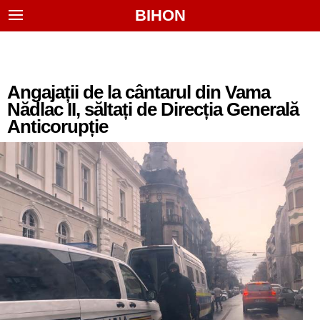
BIHON
Angajații de la cântarul din Vama
Nădlac II, săltați de Direcția Generală
Anticorupție