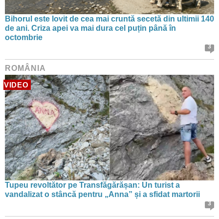
Bihorul este lovit de cea mai cruntă secetă din ultimii 140
de ani. Criza apei va mai dura cel puțin până în
octombrie
3
ROMÂNIA
VIDEO
Tupeu revoltător pe Transfăgărășan: Un turist a
vandalizat o stâncă pentru „Anna” și a sfidat martorii
3