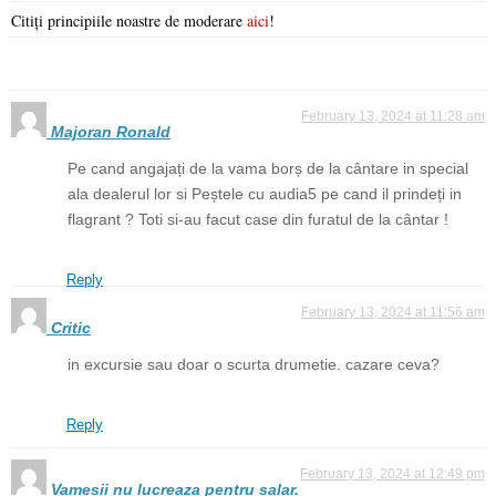
Citiți principiile noastre de moderare
aici
!
February 13, 2024 at 11:28 am
Majoran Ronald
Pe cand angajați de la vama borș de la cântare in special
ala dealerul lor si Peștele cu audia5 pe cand il prindeți in
flagrant ? Toti si-au facut case din furatul de la cântar !
Reply
February 13, 2024 at 11:56 am
Critic
in excursie sau doar o scurta drumetie. cazare ceva?
Reply
February 13, 2024 at 12:49 pm
Vamesii nu lucreaza pentru salar.