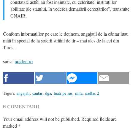
constatate astfel au fost înaintate, cu celeritate, instituțiilor
abilitate ale statului, în vederea demarării cercetărilor”, transmite
CNAIR.
Conform informațiilor pe care le deținem, angajații de la cântar luau
mită în special de la șoferii străini de tir – mai ales de la cei din
Turcia.
sursa:
aradon.ro
Taguri:
angajati
,
cantar
,
dga
,
luati pe sus
,
mita
,
nadlac 2
6
COMENTARII
Your email address will not be published.
Required fields are
marked
*