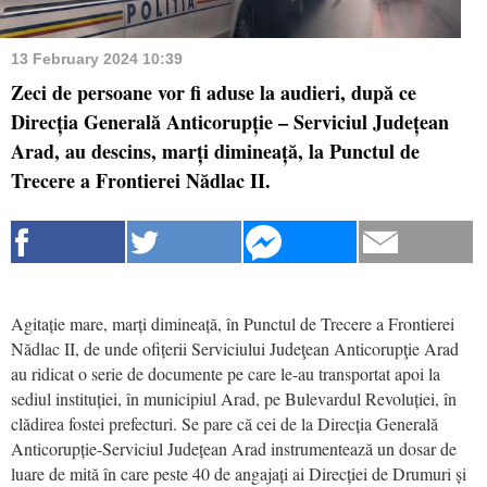
13 February 2024 10:39
Zeci de persoane vor fi aduse la audieri, după ce
Direcția Generală Anticorupție – Serviciul Județean
Arad, au descins, marți dimineață, la Punctul de
Trecere a Frontierei Nădlac II.
Agitație mare, marți dimineață, în Punctul de Trecere a Frontierei
Nădlac II, de unde ofițerii Serviciului Judeţean Anticorupţie Arad
au ridicat o serie de documente pe care le-au transportat apoi la
sediul instituției, în municipiul Arad, pe Bulevardul Revoluției, în
clădirea fostei prefecturi. Se pare că cei de la Direcția Generală
Anticorupție-Serviciul Județean Arad instrumentează un dosar de
luare de mită în care peste 40 de angajați ai Direcției de Drumuri și