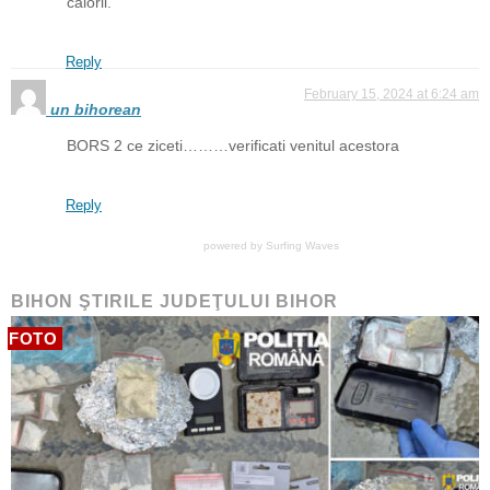
calorii.
Reply
February 15, 2024 at 6:24 am
un bihorean
BORS 2 ce ziceti………verificati venitul acestora
Reply
powered by
Surfing Waves
BIHON ŞTIRILE JUDEŢULUI BIHOR
FOTO