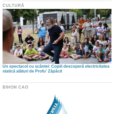
CULTURĂ
Un spectacol cu scântei: Copiii descoperă electricitatea
statică alături de Profu' Zăpăcit
BIHON CAO