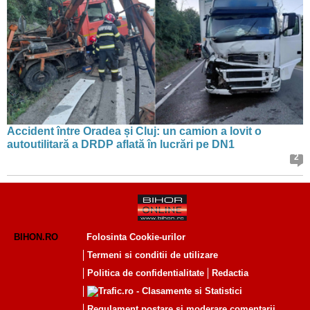
Accident între Oradea și Cluj: un camion a lovit o
autoutilitară a DRDP aflată în lucrări pe DN1
2
BIHON.RO
Folosinta Cookie-urilor
Termeni si conditii de utilizare
Politica de confidentialitate
Redactia
Regulament postare și moderare comentarii