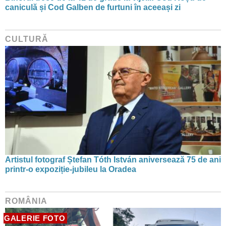
caniculă și Cod Galben de furtuni în aceeași zi
CULTURĂ
Artistul fotograf Ștefan Tóth István aniversează 75 de ani
printr-o expoziție-jubileu la Oradea
ROMÂNIA
GALERIE FOTO