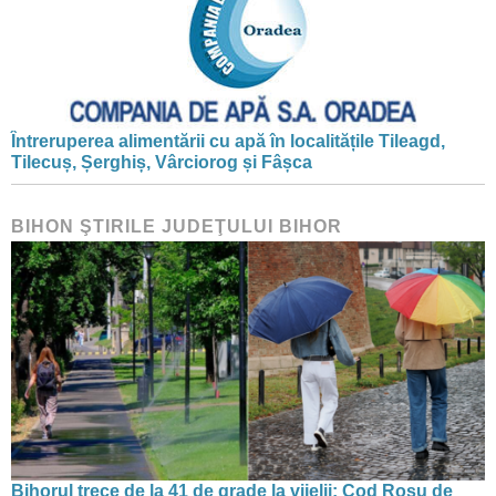
Întreruperea alimentării cu apă în localitățile Tileagd,
Tilecuș, Șerghiș, Vârciorog și Fâșca
BIHON ŞTIRILE JUDEŢULUI BIHOR
Bihorul trece de la 41 de grade la vijelii: Cod Roșu de