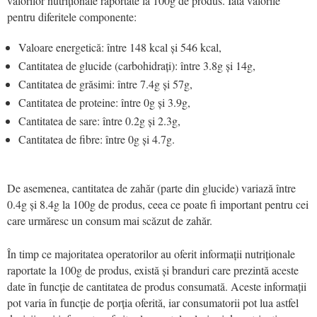
valorilor nutriționale raportate la 100g de produs. Iată valorile
pentru diferitele componente:
Valoare energetică: între 148 kcal și 546 kcal,
Cantitatea de glucide (carbohidrați): între 3.8g și 14g,
Cantitatea de grăsimi: între 7.4g și 57g,
Cantitatea de proteine: între 0g și 3.9g,
Cantitatea de sare: între 0.2g și 2.3g,
Cantitatea de fibre: între 0g și 4.7g.
De asemenea, cantitatea de zahăr (parte din glucide) variază între
0.4g și 8.4g la 100g de produs, ceea ce poate fi important pentru cei
care urmăresc un consum mai scăzut de zahăr.
În timp ce majoritatea operatorilor au oferit informații nutriționale
raportate la 100g de produs, există și branduri care prezintă aceste
date în funcție de cantitatea de produs consumată. Aceste informații
pot varia în funcție de porția oferită, iar consumatorii pot lua astfel