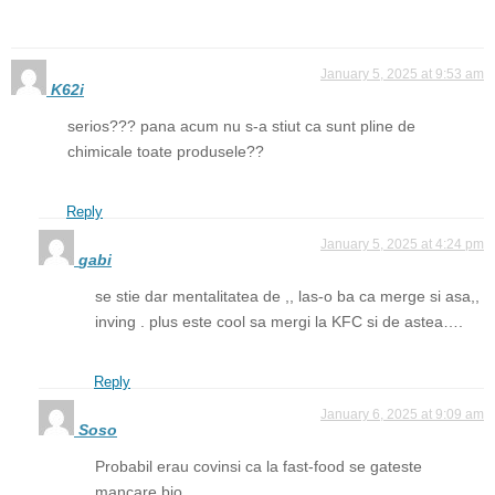
January 5, 2025 at 9:53 am
K62i
serios??? pana acum nu s-a stiut ca sunt pline de
chimicale toate produsele??
Reply
January 5, 2025 at 4:24 pm
gabi
se stie dar mentalitatea de ,, las-o ba ca merge si asa,,
inving . plus este cool sa mergi la KFC si de astea….
Reply
January 6, 2025 at 9:09 am
Soso
Probabil erau covinsi ca la fast-food se gateste
mancare bio…