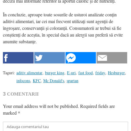
decizii mai informate referitor la aportul caloric și de nutrienți.
În concluzie, aproape toate sosurile de usturoi analizate conțin
aditivi alimentari, iar cei mai frecvent utilizați sunt agenții de
îngroșare, conservanții și coloranții. Consumatorii ar trebui să fie
conștienți de aceștia, în special dacă au alergii sau preferă să evite
anumite substanțe.
Taguri:
aditiv alimentar
,
burger king
,
E-uri
,
fast food
,
friday
,
Hesburger
,
infocons
,
KFC
,
Mc Donald's
,
spartan
3
COMENTARII
Your email address will not be published.
Required fields are
marked
*