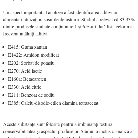
Un aspect important al analizei a fost identificarea aditivilor
alimentari utilizați în sosurile de usturoi. Studiul a relevat că 83,33%
dintre produsele studiate conțin între 1 și 6 E-uri. Iată lista celor mai
frecvent întâlniți aditivi:
E415: Guma xantan
E1422: Amidon modificat
E202: Sorbat de potasiu
E270: Acid lactic
E160a: Betacaroten
E330: Acid citric
E211: Benzoat de sodiu
E385: Calciu-disodic-etilen diamină tetraacetat
Aceste substanțe sunt folosite pentru a îmbunătăți textura,
conservabilitatea și aspectul produselor. Studiul a inclus o analiză a