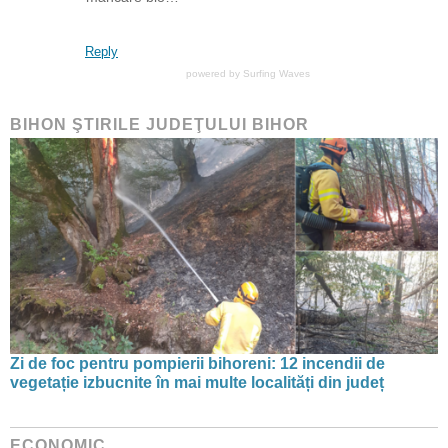
Reply
powered by
Surfing Waves
BIHON ŞTIRILE JUDEŢULUI BIHOR
Zi de foc pentru pompierii bihoreni: 12 incendii de
vegetație izbucnite în mai multe localități din județ
ECONOMIC