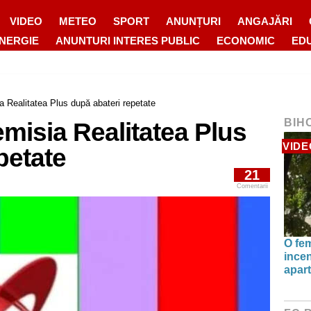
VIDEO
METEO
SPORT
ANUNȚURI
ANGAJĂRI
ENERGIE
ANUNTURI INTERES PUBLIC
ECONOMIC
ED
a Realitatea Plus după abateri repetate
BIH
misia Realitatea Plus
VIDE
petate
21
Comentarii
O fe
incen
apart