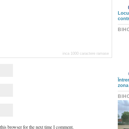
Locui
cont
BIH
inca
1000
caractere ramase
Între
zona
BIH
his browser for the next time I comment.