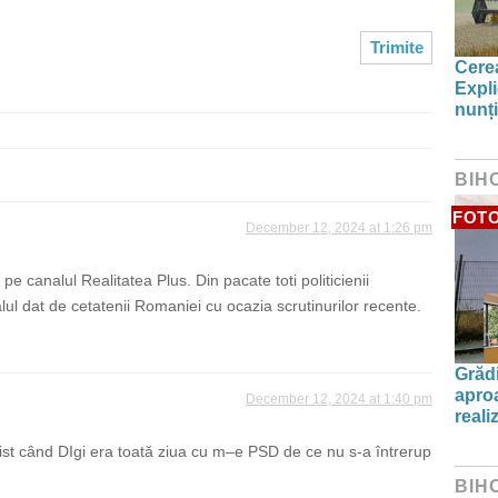
Cerea
Expli
nunți
BIH
FOT
December 12, 2024 at 1:26 pm
pe canalul Realitatea Plus. Din pacate toti politicienii
ul dat de cetatenii Romaniei cu ocazia scrutinurilor recente.
Grădi
aproa
December 12, 2024 at 1:40 pm
reali
ist când DIgi era toată ziua cu m–e PSD de ce nu s-a întrerup
BIH