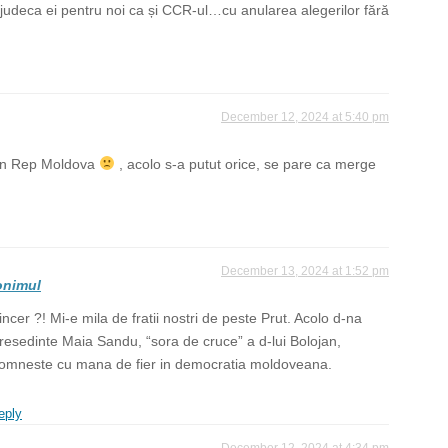
judeca ei pentru noi ca și CCR-ul…cu anularea alegerilor fără
December 12, 2024 at 5:40 pm
 in Rep Moldova
, acolo s-a putut orice, se pare ca merge
December 13, 2024 at 1:52 pm
nimul
incer ?! Mi-e mila de fratii nostri de peste Prut. Acolo d-na
resedinte Maia Sandu, “sora de cruce” a d-lui Bolojan,
omneste cu mana de fier in democratia moldoveana.
eply
December 12, 2024 at 4:34 pm