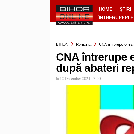
HOME
ŞTIRI
ÎNTRERUPERI 
BIHON
România
CNA întrerupe emisi
CNA întrerupe e
după abateri re
la 12 December 2024 13:00