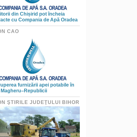
torii din Chișirid pot încheia
racte cu Compania de Apă Oradea
ON CAO
ruperea furnizării apei potabile în
 Magheru–Republicii
ON ŞTIRILE JUDEŢULUI BIHOR