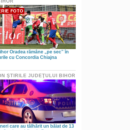
BIHOR
RIE FOTO
ihor Oradea rămâne „pe sec” în
urile cu Concordia Chiajna
ON ŞTIRILE JUDEŢULUI BIHOR
ineri care au tâlhărit un băiat de 13