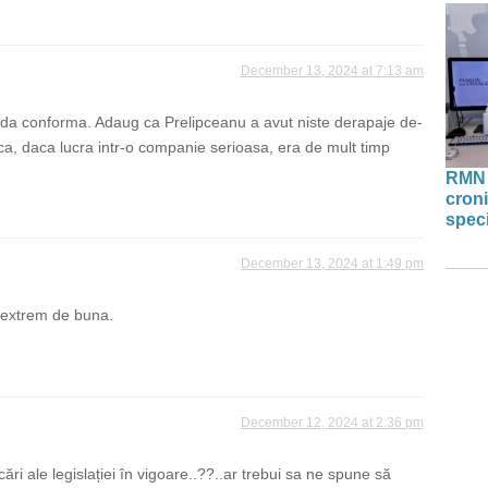
December 13, 2024 at 7:13 am
da conforma. Adaug ca Prelipceanu a avut niste derapaje de-
 ca, daca lucra intr-o companie serioasa, era de mult timp
RMN 
croni
speci
December 13, 2024 at 1:49 pm
 extrem de buna.
December 12, 2024 at 2:36 pm
cări ale legislației în vigoare..??..ar trebui sa ne spune să