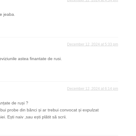
e jeaba.
December 12, 2024 at 5:33 pm
eviziunile astea finantate de rusi.
December 12, 2024 at 6:14 pm
nanțate de ruși ?
ebui probe din bănci și ar trebui convocat și expulzat
. Ești naiv ,sau ești plătit să scrii.