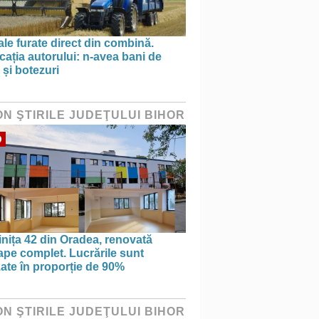
le furate direct din combină.
cația autorului: n-avea bani de
 și botezuri
ON ŞTIRILE JUDEŢULUI BIHOR
O
nița 42 din Oradea, renovată
pe complet. Lucrările sunt
zate în proporție de 90%
ON ŞTIRILE JUDEŢULUI BIHOR