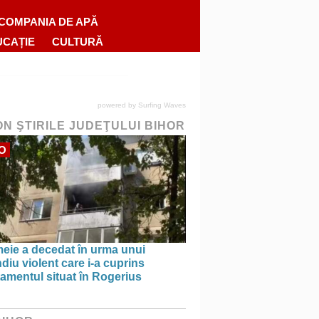
COMPANIA DE APĂ
UCAȚIE
CULTURĂ
powered by
Surfing Waves
ON ŞTIRILE JUDEŢULUI BIHOR
O
meie a decedat în urma unui
diu violent care i-a cuprins
amentul situat în Rogerius