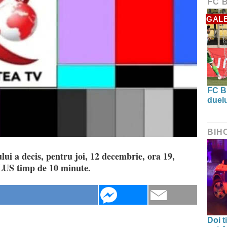
FC 
GALE
FC B
duel
BIH
lui a decis, pentru joi, 12 decembrie, ora 19,
PLUS timp de 10 minute.
Doi t