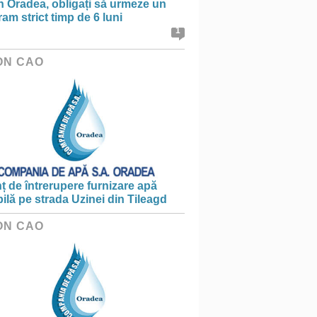
în Oradea, obligați să urmeze un
am strict timp de 6 luni
1
ON CAO
 de întrerupere furnizare apă
ilă pe strada Uzinei din Tileagd
ON CAO