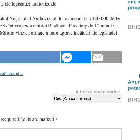
ani, 
e ale legislației audiovizuale.
progr
iliul Naţional al Audiovizualului a amendat cu 100.000 de lei
decis întreruperea emisiei Realitatea Plus timp de 10 minute,
BIH
Măsura vine ca urmare a unor „grave încălcări ale legislaţiei
realitatea plus
Anunț
potab
filtreaza comentariile
BIH
Required fields are marked
*