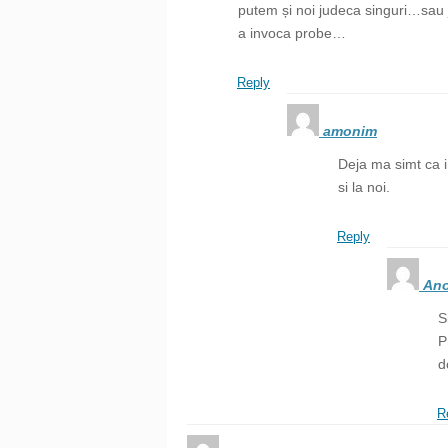
putem și noi judeca singuri…sau 
a invoca probe…
Reply
amonim
Deja ma simt ca
si la noi.
Reply
Ano
S
P
d
R