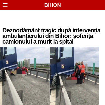
BIHON
Deznodământ tragic după intervenția
ambulanțierului din Bihor: șoferița
camionului a murit la spital