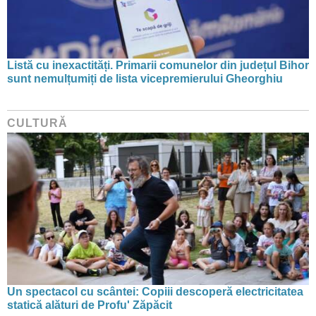
Listă cu inexactități. Primarii comunelor din județul Bihor
sunt nemulțumiți de lista vicepremierului Gheorghiu
CULTURĂ
Un spectacol cu scântei: Copiii descoperă electricitatea
statică alături de Profu' Zăpăcit