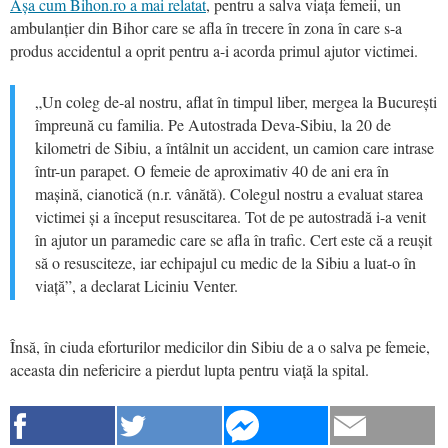
Așa cum Bihon.ro a mai relatat
, pentru a salva viața femeii, un
ambulanțier din Bihor care se afla în trecere în zona în care s-a
produs accidentul a oprit pentru a-i acorda primul ajutor victimei.
„Un coleg de-al nostru, aflat în timpul liber, mergea la București
împreună cu familia. Pe Autostrada Deva-Sibiu, la 20 de
kilometri de Sibiu, a întâlnit un accident, un camion care intrase
într-un parapet. O femeie de aproximativ 40 de ani era în
mașină, cianotică (n.r. vânătă). Colegul nostru a evaluat starea
victimei și a început resuscitarea. Tot de pe autostradă i-a venit
în ajutor un paramedic care se afla în trafic. Cert este că a reușit
să o resusciteze, iar echipajul cu medic de la Sibiu a luat-o în
viață”, a declarat Liciniu Venter.
Însă, în ciuda eforturilor medicilor din Sibiu de a o salva pe femeie,
aceasta din nefericire a pierdut lupta pentru viață la spital.