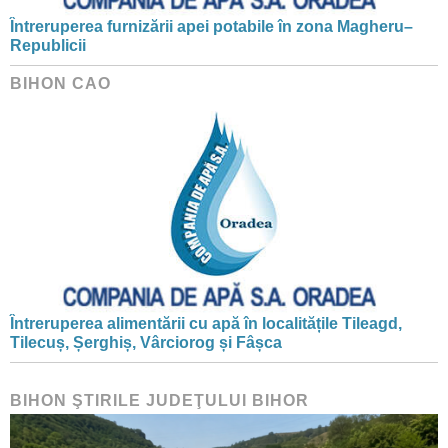
Întreruperea furnizării apei potabile în zona Magheru–
Republicii
BIHON CAO
Întreruperea alimentării cu apă în localitățile Tileagd,
Tilecuș, Șerghiș, Vârciorog și Fâșca
BIHON ŞTIRILE JUDEŢULUI BIHOR