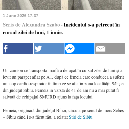
1 June 2026 17:37
Scris de Alexandra Szabo
Incidentul s-a petrecut în
-
cursul zilei de luni, 1 iunie.
Un camion ce transporta marfă a derapat în cursul zilei de luni și a
lovit un parapet aflat pe A1, după ce femeia care conducea a suferit
un stop cardio-respirator în timp ce se afla în zona localității Săliște
din județul Sibiu. Femeia în vârstă de 41 de ani nu a mai putut fi
salvată de echipajul SMURD ajuns la fața locului.
Femeia, originară din județul Bihor, circula pe senul de mers Sebeș
– Sibiu când i s-a făcut rău, a relatat
Știri de Sibiu
.