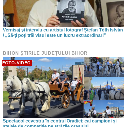
Vernisaj şi interviu cu artistul fotograf Ștefan Tóth István
/ „Să-ţi poţi trăi visul este un lucru extraordinar!”
BIHON ŞTIRILE JUDEŢULUI BIHOR
FOTO-VIDEO
Spectacol ecvestru în centrul Oradiei: cai campioni și
atelaje de competiție pe străzile orașului