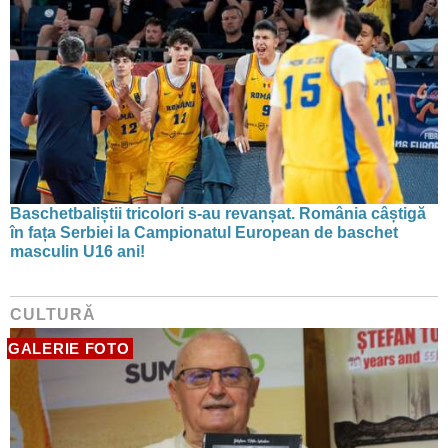
Baschetbaliștii tricolori s-au revanșat. România câștigă
în fața Serbiei la Campionatul European de baschet
masculin U16 ani!
CULTURĂ
GALERIE FOTO