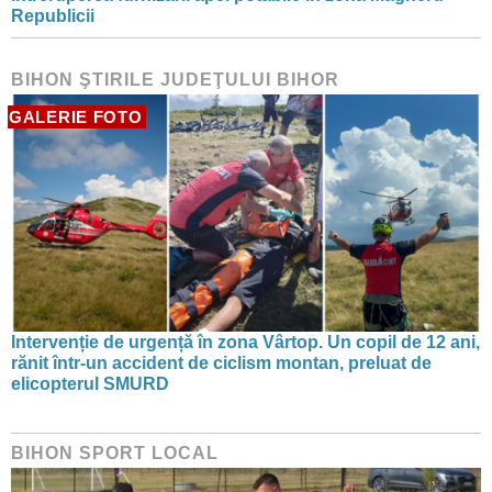
Republicii
BIHON ŞTIRILE JUDEŢULUI BIHOR
GALERIE FOTO
Intervenție de urgență în zona Vârtop. Un copil de 12 ani,
rănit într-un accident de ciclism montan, preluat de
elicopterul SMURD
BIHON SPORT LOCAL