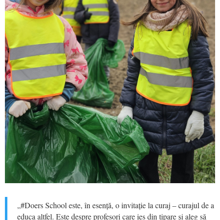
„#Doers School este, în esență, o invitație la curaj – curajul de a
educa altfel. Este despre profesori care ies din tipare și aleg să