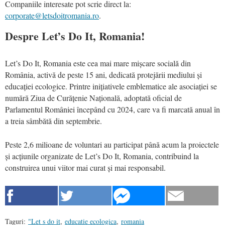
Companiile interesate pot scrie direct la:
corporate@letsdoitromania.ro
.
Despre Let’s Do It, Romania!
Let’s Do It, Romania este cea mai mare mișcare socială din
România, activă de peste 15 ani, dedicată protejării mediului și
educației ecologice. Printre inițiativele emblematice ale asociației se
numără Ziua de Curățenie Națională, adoptată oficial de
Parlamentul României începând cu 2024, care va fi marcată anual în
a treia sâmbătă din septembrie.
Peste 2,6 milioane de voluntari au participat până acum la proiectele
și acțiunile organizate de Let’s Do It, Romania, contribuind la
construirea unui viitor mai curat și mai responsabil.
Taguri:
"Let s do it
,
educatie ecologica
,
romania