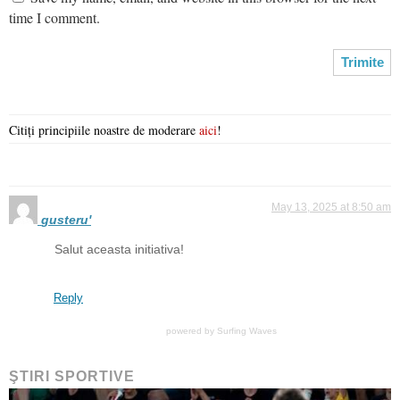
time I comment.
Citiți principiile noastre de moderare
aici
!
May 13, 2025 at 8:50 am
gusteru'
Salut aceasta initiativa!
Reply
powered by
Surfing Waves
ŞTIRI SPORTIVE