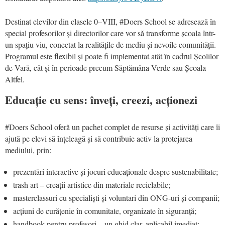
Destinat elevilor din clasele 0–VIII, #Doers School se adresează în
special profesorilor și directorilor care vor să transforme școala într-
un spațiu viu, conectat la realitățile de mediu și nevoile comunității.
Programul este flexibil și poate fi implementat atât în cadrul Școlilor
de Vară, cât și în perioade precum Săptămâna Verde sau Școala
Altfel.
Educație cu sens: înveți, creezi, acționezi
#Doers School oferă un pachet complet de resurse și activități care îi
ajută pe elevi să înțeleagă și să contribuie activ la protejarea
mediului, prin:
prezentări interactive și jocuri educaționale despre sustenabilitate;
trash art – creații artistice din materiale reciclabile;
masterclassuri cu specialiști și voluntari din ONG-uri și companii;
acțiuni de curățenie în comunitate, organizate în siguranță;
handbook pentru profesori – un ghid clar, aplicabil imediat;