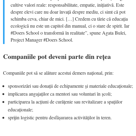
cultive valori reale: responsabilitate, empatie, inițiativă. Este
despre elevi care nu doar învață despre mediu, ci simt că pot
schimba ceva, chiar de mici. […] Credem cu tărie că educația
ecologică nu este un capitol din manual, ci o stare de spirit. Iar
#Doers School o transformă în realitate”, spune Agata Bulei,
Project Manager #Doers School.
Companiile pot deveni parte din rețea
Companiile pot să se alăture acestui demers național, prin:
sponsorizări sau donații de echipamente și materiale educaționale;
implicarea angajaților ca mentori sau voluntari în școli;
participarea la acțiuni de curățenie sau revitalizare a spațiilor
educaționale;
sprijin logistic pentru desfășurarea activităților în teren.