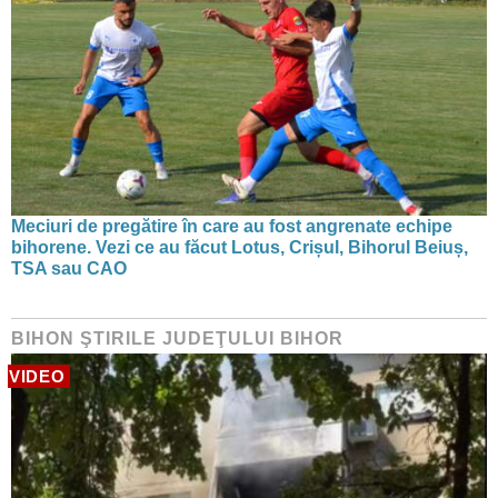
Meciuri de pregătire în care au fost angrenate echipe
bihorene. Vezi ce au făcut Lotus, Crișul, Bihorul Beiuș,
TSA sau CAO
BIHON ŞTIRILE JUDEŢULUI BIHOR
VIDEO