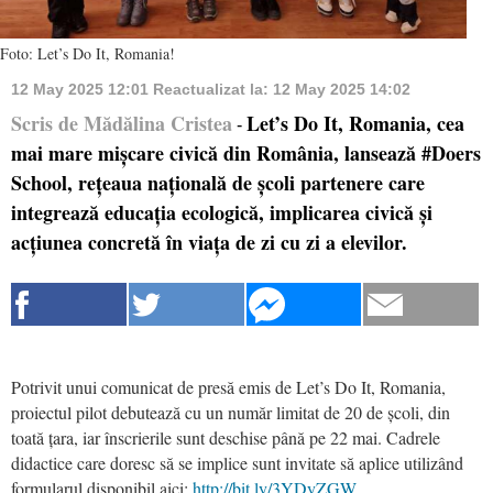
Foto: Let’s Do It, Romania!
12 May 2025 12:01
Reactualizat la:
12 May 2025 14:02
Scris de Mădălina Cristea
Let’s Do It, Romania, cea
-
mai mare mișcare civică din România, lansează #Doers
School, rețeaua națională de școli partenere care
integrează educația ecologică, implicarea civică și
acțiunea concretă în viața de zi cu zi a elevilor.
Potrivit unui comunicat de presă emis de Let’s Do It, Romania,
proiectul pilot debutează cu un număr limitat de 20 de școli, din
toată țara, iar înscrierile sunt deschise până pe 22 mai. Cadrele
didactice care doresc să se implice sunt invitate să aplice utilizând
formularul disponibil aici:
http://bit.ly/3YDyZGW
.