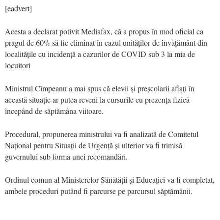
[eadvert]
Acesta a declarat potivit Mediafax, că a propus în mod oficial ca
pragul de 60% să fie eliminat în cazul unităților de învățământ din
localitățile cu incidență a cazurilor de COVID sub 3 la mia de
locuitori
Ministrul Cîmpeanu a mai spus că elevii și preșcolarii aflați în
această situație ar putea reveni la cursurile cu prezența fizică
începând de săptămâna viitoare.
Procedural, propunerea ministrului va fi analizată de Comitetul
Național pentru Situații de Urgență și ulterior va fi trimisă
guvernului sub forma unei recomandări.
Ordinul comun al Ministerelor Sănătății și Educației va fi completat,
ambele proceduri putând fi parcurse pe parcursul săptămânii.