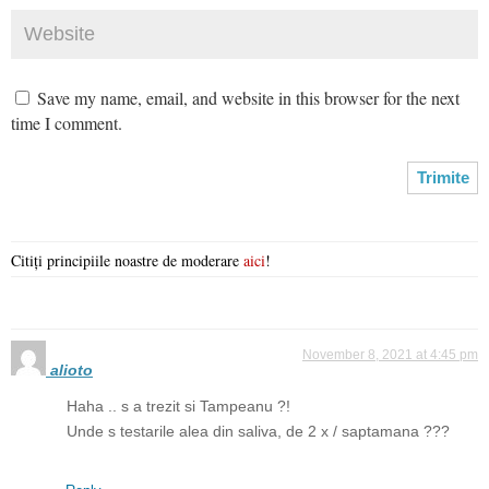
Save my name, email, and website in this browser for the next
time I comment.
Citiți principiile noastre de moderare
aici
!
November 8, 2021 at 4:45 pm
alioto
Haha .. s a trezit si Tampeanu ?!
Unde s testarile alea din saliva, de 2 x / saptamana ???