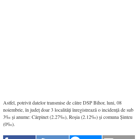
Astfel, potrivit datelor transmise de către DSP Bihor, luni, 08
noiembrie, în județ doar 3 localități înregistrează o incidență de sub
3‰ și anume: Cărpinet (2.27‰), Roșia (2.12‰) și comuna Șinteu
(0‰).