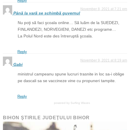
Reply
November 8, 2021 at 7:21 pm
Pânã la varã se schimbã guvernul
Nu poţi sã faci şcoala online… Sã luãm de la SUEDEZI,
FINLANDEZI, NORVEGIENI, DANEZI etc programe…
La Polul Nord este des întreruptã şcoala.
Reply
November 9, 2021 at 8:19 am
Gabi
ministrul campeanu spune lucruri trasnite in loc sa-i oblige
pe dascali sa se vaccineze vine cu propuneri tampite.
Reply
powered by
Surfing Waves
BIHON ŞTIRILE JUDEŢULUI BIHOR