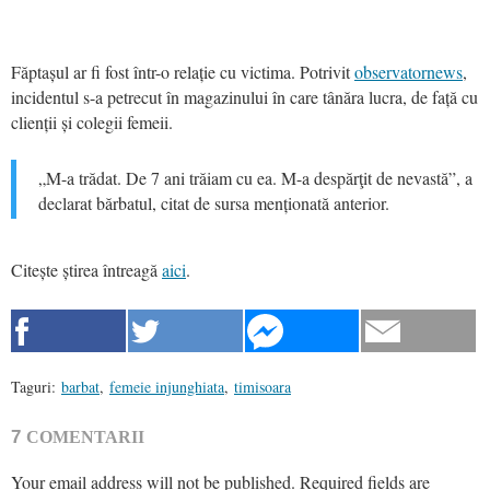
Făptașul ar fi fost într-o relație cu victima. Potrivit
observatornews
,
incidentul s-a petrecut în magazinului în care tânăra lucra, de față cu
clienții și colegii femeii.
„M-a trădat. De 7 ani trăiam cu ea. M-a despărţit de nevastă”, a
declarat bărbatul, citat de sursa menționată anterior.
Citește știrea întreagă
aici
.
Taguri:
barbat
,
femeie injunghiata
,
timisoara
7
COMENTARII
Your email address will not be published.
Required fields are