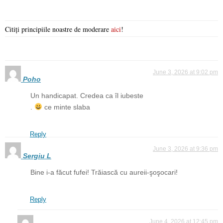
Citiți principiile noastre de moderare
aici
!
June 3, 2026 at 9:02 pm
Poho
Un handicapat. Credea ca îl iubeste
.
ce minte slaba
Reply
June 3, 2026 at 9:36 pm
Sergiu L
Bine i-a făcut fufei! Trăiască cu aureii-şoşocari!
Reply
June 4, 2026 at 12:45 pm