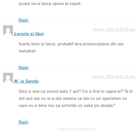
poata sa-si duca opera la capat.,
Reply
June 4, 2026 at 11:09 am
Lenuta si Vasi
fuarte bine ia facut. probabil iera proeuropiana din aia
hahahah
Reply
June 4, 2026 at 12:36 pm
M_ia Sandu
Deci a stat ca mosul asta 7 ani? Ce a fost in capul ei? Si in
toti anii aia nu si-a dat seama ca sta cu un specimen cu
care nu e bine nici sa schimbi un salut pe strada?
Reply
powered by
Surfing Waves