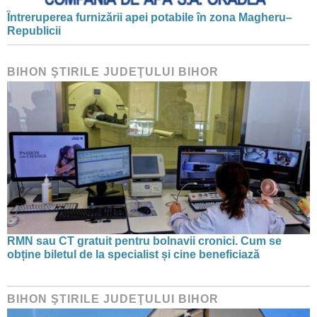
Întreruperea furnizării apei potabile în zona Magheru–
Republicii
BIHON ŞTIRILE JUDEŢULUI BIHOR
RMN sau CT gratuit pentru bolnavii cronici. Cum se
obține biletul de la specialist și cine beneficiază
BIHON ŞTIRILE JUDEŢULUI BIHOR