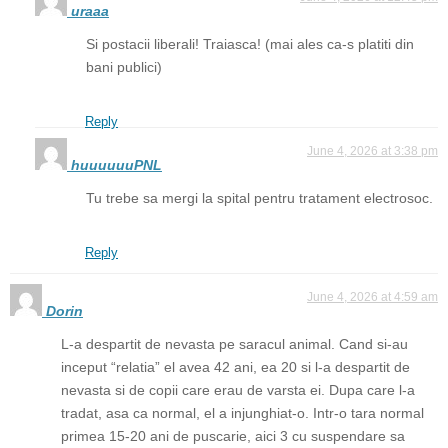
uraaa
Si postacii liberali! Traiasca! (mai ales ca-s platiti din
bani publici)
Reply
June 4, 2026 at 3:38 pm
huuuuuuPNL
Tu trebe sa mergi la spital pentru tratament electrosoc.
Reply
June 4, 2026 at 4:59 am
Dorin
L-a despartit de nevasta pe saracul animal. Cand si-au
inceput “relatia” el avea 42 ani, ea 20 si l-a despartit de
nevasta si de copii care erau de varsta ei. Dupa care l-a
tradat, asa ca normal, el a injunghiat-o. Intr-o tara normal
primea 15-20 ani de puscarie, aici 3 cu suspendare sa