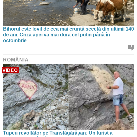
Bihorul este lovit de cea mai cruntă secetă din ultimii 140
de ani. Criza apei va mai dura cel puțin până în
octombrie
3
ROMÂNIA
VIDEO
Tupeu revoltător pe Transfăgărășan: Un turist a