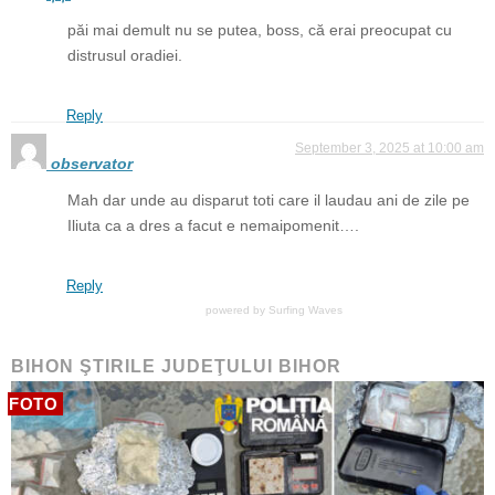
păi mai demult nu se putea, boss, că erai preocupat cu
distrusul oradiei.
Reply
September 3, 2025 at 10:00 am
observator
Mah dar unde au disparut toti care il laudau ani de zile pe
Iliuta ca a dres a facut e nemaipomenit….
Reply
powered by
Surfing Waves
BIHON ŞTIRILE JUDEŢULUI BIHOR
FOTO