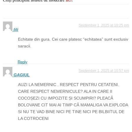
September 1, 2025 at 10:25 pm
lili
Echitate din gura. Cei care platesc “echitatea” sunt exclusiv
saracii.
Reply
September 1, 2025 at 10:57 pm
GAGIUL
AUZI LA NEMERNIC . RESPECT PENTRU CETATENI.
CARE RESPECT NEMERNICULE? ALA IN CARE II
COCOȘEZI CU IMPOZITE ȘI SCUMPIRI? PLEACĂ
BOLOVANE CIT MAI AI TIMP CĂ MAMALIGA VA EXPLODA
SI NU TE VAD BINE NICI PE TINE NICI PE BILBIITUL DE
LA COTROCENI