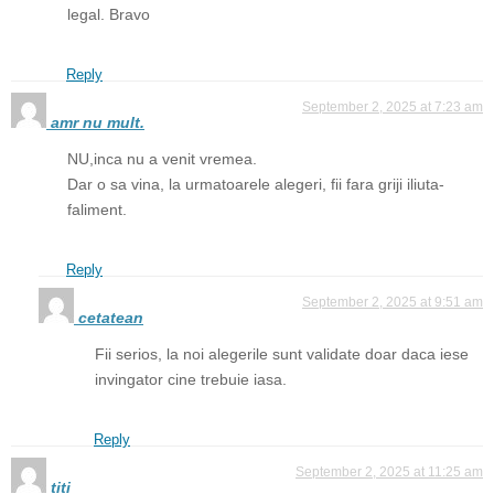
legal. Bravo
Reply
September 2, 2025 at 7:23 am
amr nu mult.
NU,inca nu a venit vremea.
Dar o sa vina, la urmatoarele alegeri, fii fara griji iliuta-
faliment.
Reply
September 2, 2025 at 9:51 am
cetatean
Fii serios, la noi alegerile sunt validate doar daca iese
invingator cine trebuie iasa.
Reply
September 2, 2025 at 11:25 am
țiți