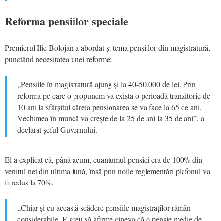
Reforma pensiilor speciale
Premierul Ilie Bolojan a abordat și tema pensiilor din magistratură,
punctând necesitatea unei reforme:
„Pensiile în magistratură ajung și la 40-50.000 de lei. Prin
reforma pe care o propunem va exista o perioadă tranzitorie de
10 ani la sfârșitul căreia pensionarea se va face la 65 de ani.
Vechimea în muncă va crește de la 25 de ani la 35 de ani”, a
declarat șeful Guvernului.
El a explicat că, până acum, cuantumul pensiei era de 100% din
venitul net din ultima lună, însă prin noile reglementări plafonul va
fi redus la 70%.
„Chiar și cu această scădere pensiile magistraților rămân
considerabile. E greu să afirme cineva că o pensie medie de