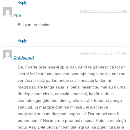
Reply
September 2, 2025 at 2:19 am
Ppa
Bolojan un nesimtit.
Reply
September 2, 2025 at 7:05 am
Orădeanul
Da. Foarte bine lega-ți spus dar, când te gândești că tot un
liberal le făcut toate acestea avantaje magistraților, cum se
vor lăsa ceilalți parlamentari și alți nesatui la domni
magistrați. Pe lângă salari și pensi nesimțite, mai au diurna
de deplasare chirie, consultul medical, lucrările de la
stomatologie (plombe, dinți și alte lucrări, toate pe punga
statului). Și mai zice domnul ministru al justiției ca
magistrați nu sunt dușmani poporului! Dar atunci cum ii
putem numi? Nesimțire e prea puțin spus. Hoțul care strigă
hotul. Așai D-le Stoica? V-ați dat legi ca, să puteți fura țara