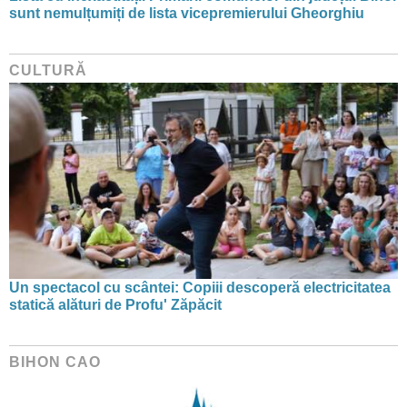
sunt nemulțumiți de lista vicepremierului Gheorghiu
CULTURĂ
Un spectacol cu scântei: Copiii descoperă electricitatea
statică alături de Profu' Zăpăcit
BIHON CAO