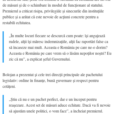
de măsuri și de o schimbare în modul de funcționare al statului.
Premierul a criticat risipa, privilegiile și sinecurile din instituțiile
publice și a arătat că este nevoie de acțiuni concrete pentru a
restabili echitatea.
„În multe locuri fiecare se descurcă cum poate: își angajează
rudele, alții își măresc indemnizațiile, alții fac raportări false ca
să încaseze mai mult. Aceasta e România pe care ne-o dorim?
Aceasta e România pe care vrem să o lăsăm nepoților noștri? Eu
zic că nu”, a explicat șeful Guvernului.
Bolojan a prezentat și cele trei direcții principale ale pachetului
legislativ: ordine în finanțe, bună guvernare și respect pentru
cetățeni.
„Știu că nu e un pachet perfect, dar e un început pentru
reașezare. Acest set de măsuri aduce echitate. Dacă va fi nevoie
să ajustăm unele politici, o vom face”, a încheiat premierul.