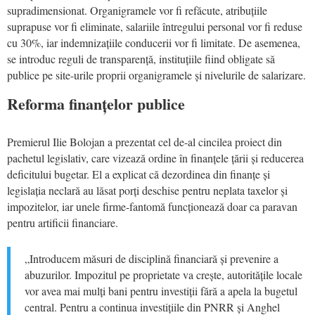
supradimensionat. Organigramele vor fi refăcute, atribuțiile
suprapuse vor fi eliminate, salariile întregului personal vor fi reduse
cu 30%, iar indemnizațiile conducerii vor fi limitate. De asemenea,
se introduc reguli de transparență, instituțiile fiind obligate să
publice pe site-urile proprii organigramele și nivelurile de salarizare.
Reforma finanțelor publice
Premierul Ilie Bolojan a prezentat cel de-al cincilea proiect din
pachetul legislativ, care vizează ordine în finanțele țării și reducerea
deficitului bugetar. El a explicat că dezordinea din finanțe și
legislația neclară au lăsat porți deschise pentru neplata taxelor și
impozitelor, iar unele firme-fantomă funcționează doar ca paravan
pentru artificii financiare.
„Introducem măsuri de disciplină financiară și prevenire a
abuzurilor. Impozitul pe proprietate va crește, autoritățile locale
vor avea mai mulți bani pentru investiții fără a apela la bugetul
central. Pentru a continua investițiile din PNRR și Anghel