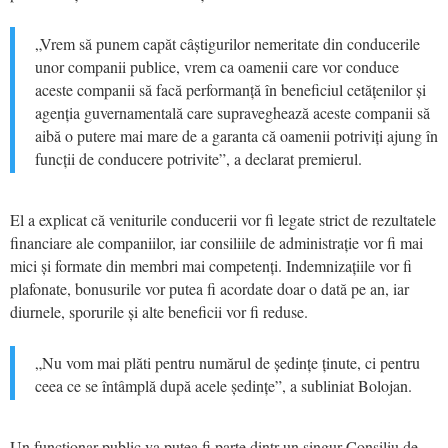
„Vrem să punem capăt câștigurilor nemeritate din conducerile
unor companii publice, vrem ca oamenii care vor conduce
aceste companii să facă performanță în beneficiul cetățenilor și
agenția guvernamentală care supraveghează aceste companii să
aibă o putere mai mare de a garanta că oamenii potriviți ajung în
funcții de conducere potrivite”, a declarat premierul.
El a explicat că veniturile conducerii vor fi legate strict de rezultatele
financiare ale companiilor, iar consiliile de administrație vor fi mai
mici și formate din membri mai competenți. Indemnizațiile vor fi
plafonate, bonusurile vor putea fi acordate doar o dată pe an, iar
diurnele, sporurile și alte beneficii vor fi reduse.
„Nu vom mai plăti pentru numărul de ședințe ținute, ci pentru
ceea ce se întâmplă după acele ședințe”, a subliniat Bolojan.
Un funcționar public va putea fi parte dintr-un singur Consiliu de