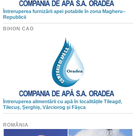
Întreruperea furnizării apei potabile în zona Magheru–
Republicii
BIHON CAO
Întreruperea alimentării cu apă în localitățile Tileagd,
Tilecuș, Șerghiș, Vârciorog și Fâșca
ROMÂNIA