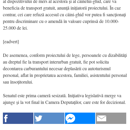
al dispozitivului de mers al acestora și al câinelui-ghid, care va
beneficia de transport gratuit, anunță inițiatorii proiectului. În caz
contrar, cei care refuză accesul cu câini-ghid vor putea fi sancționați
pentru discriminare cu o amendă în valoare cuprinsă de 10.000-
25.000 de lei.
[eadvert]
De asemenea, conform proiectului de lege, persoanele cu dizabilități
au dreptul fie la transport interurban gratuit, fie pot solicita
decontarea carburantului necesar deplasării cu autoturismul
personal, aflat în proprietatea acestora, familiei, asistentului personal
sau însoțitorului.
Senatul este prima cameră sesizată. Inițiativa legislativă merge va
ajunge și la vot final în Camera Deputaților, care este for decizional.