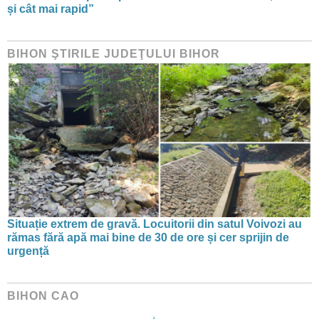
și cât mai rapid”
BIHON ŞTIRILE JUDEŢULUI BIHOR
Situație extrem de gravă. Locuitorii din satul Voivozi au
rămas fără apă mai bine de 30 de ore și cer sprijin de
urgență
BIHON CAO