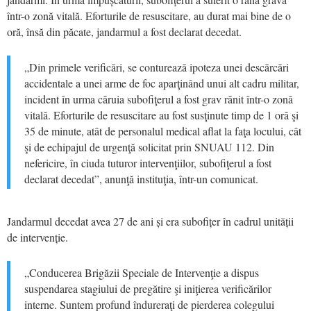
într-o zonă vitală. Eforturile de resuscitare, au durat mai bine de o
oră, însă din păcate, jandarmul a fost declarat decedat.
„Din primele verificări, se conturează ipoteza unei descărcări
accidentale a unei arme de foc aparţinând unui alt cadru militar,
incident în urma căruia subofiţerul a fost grav rănit într-o zonă
vitală. Eforturile de resuscitare au fost susţinute timp de 1 oră şi
35 de minute, atât de personalul medical aflat la faţa locului, cât
şi de echipajul de urgenţă solicitat prin SNUAU 112. Din
nefericire, în ciuda tuturor intervenţiilor, subofiţerul a fost
declarat decedat”, anunţă instituţia, într-un comunicat.
Jandarmul decedat avea 27 de ani și era subofițer în cadrul unității
de intervenție.
„Conducerea Brigăzii Speciale de Intervenţie a dispus
suspendarea stagiului de pregătire şi iniţierea verificărilor
interne. Suntem profund îndureraţi de pierderea colegului