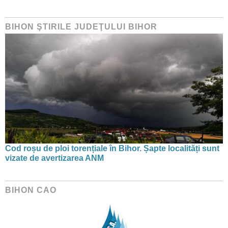
BIHON ŞTIRILE JUDEŢULUI BIHOR
Cod roșu de ploi torențiale în Bihor. Șapte localități sunt
vizate de avertizarea ANM
BIHON CAO