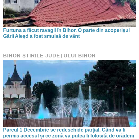
Furtuna a făcut ravagii în Bihor. O parte din acoperișul
Gării Aleșd a fost smulsă de vânt
BIHON ŞTIRILE JUDEŢULUI BIHOR
Parcul 1 Decembrie se redeschide parțial. Când va fi
permis accesul și ce zonă va putea fi folosită de orădeni