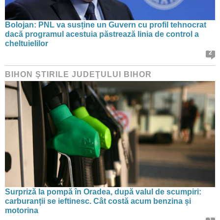
Bolojan: PNL va susține un Guvern cu profil tehnocrat
dacă programul acestuia păstrează linia de control a
cheltuielilor
2
BIHON ŞTIRILE JUDEŢULUI BIHOR
Surpriză la pompă în Oradea, după valul de scumpiri:
carburanții se ieftinesc. Cât costă acum benzina și
motorina
1