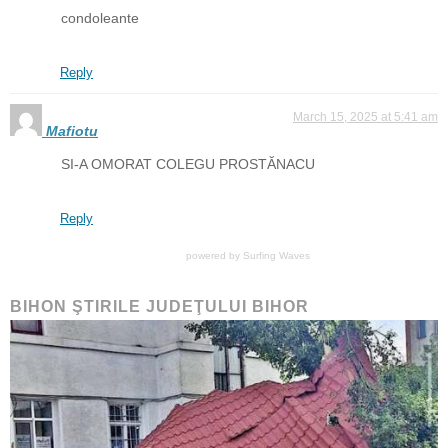
condoleante
Reply
March 15, 2025 at 5:41 am
Mafiotu
SI-A OMORAT COLEGU PROSTĂNACU
Reply
powered by
Surfing Waves
BIHON ŞTIRILE JUDEŢULUI BIHOR