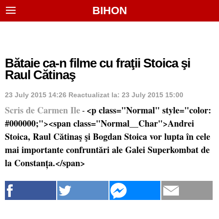
BIHON
Bătaie ca-n filme cu fraţii Stoica şi
Raul Cătinaş
23 July 2015 14:26
Reactualizat la:
23 July 2015 15:00
Scris de Carmen Ile
<p class="Normal" style="color:
-
#000000;"><span class="Normal__Char">Andrei
Stoica, Raul Cătinaş şi Bogdan Stoica vor lupta în cele
mai importante confruntări ale Galei Superkombat de
la Constanța.</span>