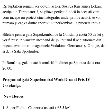
„
Şi luptătorii români vor deveni actori. Sosirea Kristannei Lokan,
actriţa din Terminator 3, se pliază perfect fiindcă în această vară
vom începe un proiect cinematografic unde, printre actori, se vor
număra şi câţiva dintre sportivii Superkombat”,
a precizat Irimia.
Biletele pentru gala Superkombat de la Constanţa costă 50 de lei şi
vor fi puse în vânzare începând de joi
, putând fi achiziţionate din
reţeaua eventim.ro, magazinele Vodafone, Germanos şi Orange, dar
şi de la Sala Sporturilor.
În România, gala poate fi urmărită în direct pe Sport.ro de la ora
20:00.
Programul galei Superkombat World Grand Prix IV
Constanţa:
New Heroes
1. Super Fight – Categoria uşoară (-63,5 kg)