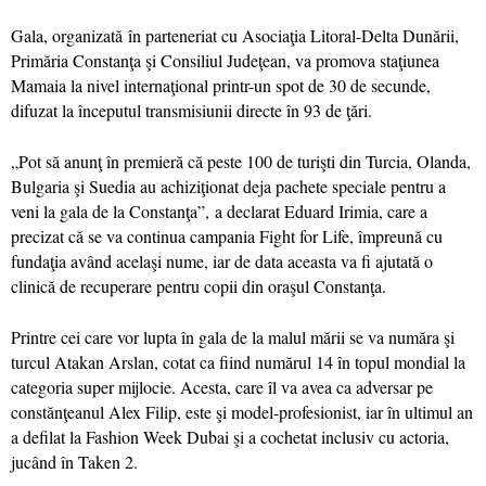
Gala, organizată în parteneriat cu Asociaţia Litoral-Delta Dunării,
Primăria Constanţa şi Consiliul Judeţean, va promova staţiunea
Mamaia la nivel internaţional printr-un spot de 30 de secunde,
difuzat la începutul transmisiunii directe în 93 de ţări.
„
Pot să anunţ în premieră că peste 100 de turişti din Turcia, Olanda,
Bulgaria şi Suedia au achiziţionat deja pachete speciale pentru a
veni la gala de la Constanţa”,
a declarat Eduard Irimia, care a
precizat că se va continua campania Fight for Life, împreună cu
fundaţia având acelaşi nume, iar de data aceasta va fi ajutată o
clinică de recuperare pentru copii din oraşul Constanţa.
Printre cei care vor lupta în gala de la malul mării se va număra şi
turcul Atakan Arslan, cotat ca fiind numărul 14 în topul mondial la
categoria super mijlocie. Acesta, care îl va avea ca adversar pe
constănţeanul Alex Filip, este şi model-profesionist, iar în ultimul an
a defilat la Fashion Week Dubai şi a cochetat inclusiv cu actoria,
jucând în Taken 2.