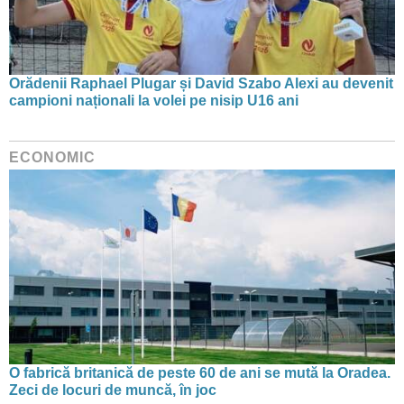
Orădenii Raphael Plugar și David Szabo Alexi au devenit
campioni naționali la volei pe nisip U16 ani
ECONOMIC
O fabrică britanică de peste 60 de ani se mută la Oradea.
Zeci de locuri de muncă, în joc