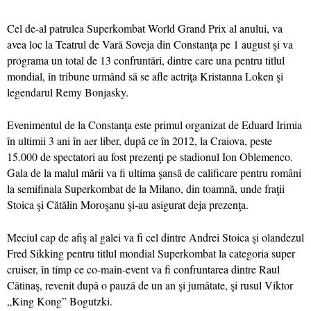
Cel de-al patrulea Superkombat World Grand Prix al anului, va
avea loc la Teatrul de Vară Soveja din Constanţa pe 1 august şi va
programa un total de 13 confruntări, dintre care una pentru titlul
mondial, în tribune urmând să se afle actriţa Krista
nna Loken şi
legendarul Remy Bonjasky.
Evenimentul de la Constanţa este primul organizat de Eduard Irimia
în ultimii 3 ani în aer liber, după ce în 2012, la Craiova, peste
15.000 de spectatori au fost prezenţi pe stadionul Ion Oblemenco.
Gala de la malul mării va fi ultima şansă de calificare pentru români
la semifinala Superkombat de la Milano, din toamnă, unde fraţii
Stoica şi Cătălin Moroşanu şi-au asigurat deja prezenţa.
Meciul cap de afiş al galei va fi cel dintre Andrei Stoica şi olandezul
Fred Sikking pentru titlul mondial Superkombat la categoria super
cruiser, în timp ce co-main-event va fi confruntarea dintre Raul
Cătinaş, revenit după o pauză de un an şi jumătate, şi rusul Viktor
„King Kong” Bogutzki.