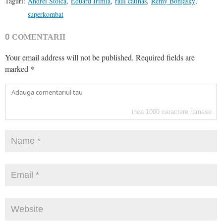
Taguri:
Andrei Stoica
,
Eduard Irimia
,
raul catinas
,
Remy Bonjasky
,
superkombat
0
COMENTARII
Your email address will not be published.
Required fields are
marked
*
inca
1000
caractere ramase