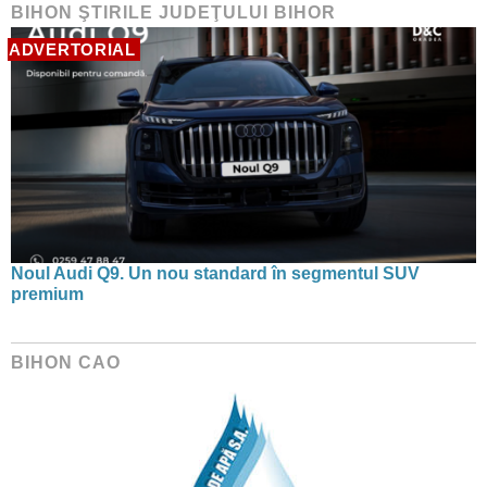
BIHON ŞTIRILE JUDEŢULUI BIHOR
ADVERTORIAL
Noul Audi Q9. Un nou standard în segmentul SUV
premium
BIHON CAO