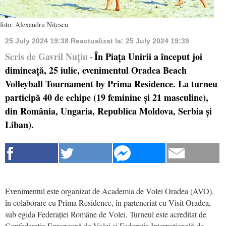
foto: Alexandru Nițescu
25 July 2024 19:38
Reactualizat la:
25 July 2024 19:39
Scris de Gavril Nuțiu
În Piața Unirii a început joi
-
dimineață, 25 iulie, evenimentul Oradea Beach
Volleyball Tournament by Prima Residence. La turneu
participă 40 de echipe (19 feminine și 21 masculine),
din România, Ungaria, Republica Moldova, Serbia și
Liban).
Evenimentul este organizat de Academia de Volei Oradea (AVO),
în colaborare cu Prima Residence, în parteneriat cu Visit Oradea,
sub egida Federației Române de Volei. Turneul este acreditat de
Confederația Europeană de Volei și Federația Internațională de