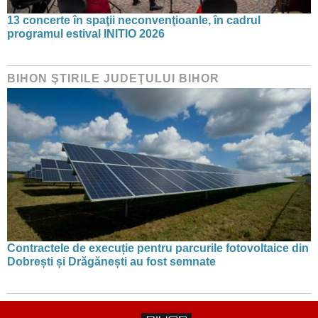
13 concerte în spaţii neconvenţioanle, în cadrul
programul estival INITIO 2026
BIHON ŞTIRILE JUDEŢULUI BIHOR
Contractele de execuție pentru parcurile fotovoltaice din
Dobrești și Drăgănești au fost semnate