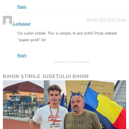
Reply
July 29, 2024 at 11:15 am
Lolozaur
Ce culori oribile. Pur si simplu iti ard ochii! Poze editate
“super-profi” lol
Reply
powered by
Surfing Waves
BIHON ŞTIRILE JUDEŢULUI BIHOR