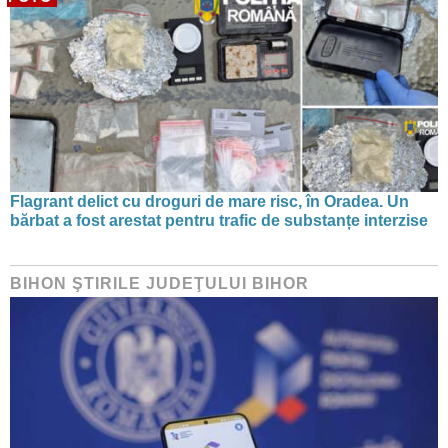
Flagrant delict cu droguri de mare risc, în Oradea. Un
bărbat a fost arestat pentru trafic de substanțe interzise
BIHON ŞTIRILE JUDEŢULUI BIHOR