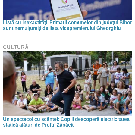
Listă cu inexactități. Primarii comunelor din județul Bihor
sunt nemulțumiți de lista vicepremierului Gheorghiu
CULTURĂ
Un spectacol cu scântei: Copiii descoperă electricitatea
statică alături de Profu' Zăpăcit