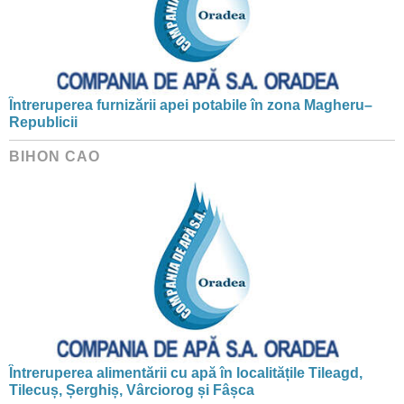
Întreruperea furnizării apei potabile în zona Magheru–
Republicii
BIHON CAO
Întreruperea alimentării cu apă în localitățile Tileagd,
Tilecuș, Șerghiș, Vârciorog și Fâșca