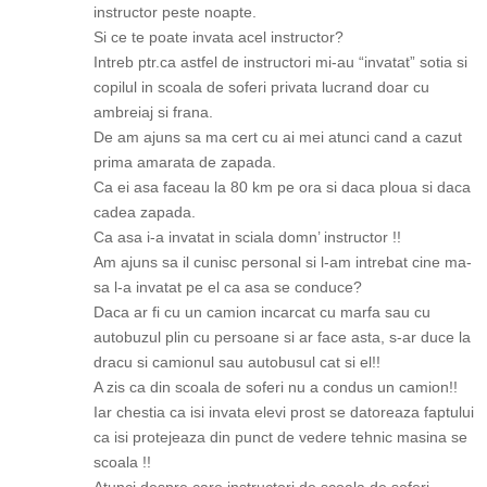
instructor peste noapte.
Si ce te poate invata acel instructor?
Intreb ptr.ca astfel de instructori mi-au “invatat” sotia si
copilul in scoala de soferi privata lucrand doar cu
ambreiaj si frana.
De am ajuns sa ma cert cu ai mei atunci cand a cazut
prima amarata de zapada.
Ca ei asa faceau la 80 km pe ora si daca ploua si daca
cadea zapada.
Ca asa i-a invatat in sciala domn’ instructor !!
Am ajuns sa il cunisc personal si l-am intrebat cine ma-
sa l-a invatat pe el ca asa se conduce?
Daca ar fi cu un camion incarcat cu marfa sau cu
autobuzul plin cu persoane si ar face asta, s-ar duce la
dracu si camionul sau autobusul cat si el!!
A zis ca din scoala de soferi nu a condus un camion!!
Iar chestia ca isi invata elevi prost se datoreaza faptului
ca isi protejeaza din punct de vedere tehnic masina se
scoala !!