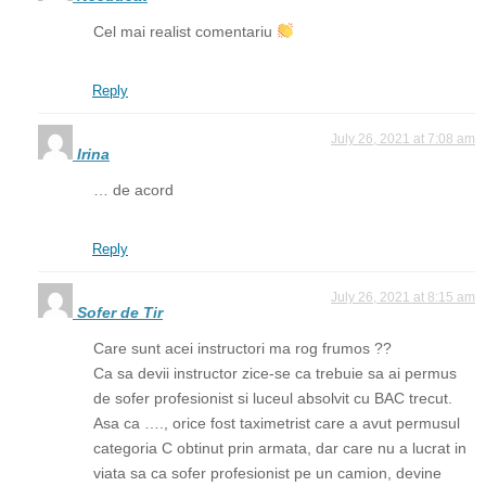
Cel mai realist comentariu
Reply
July 26, 2021 at 7:08 am
Irina
… de acord
Reply
July 26, 2021 at 8:15 am
Sofer de Tir
Care sunt acei instructori ma rog frumos ??
Ca sa devii instructor zice-se ca trebuie sa ai permus
de sofer profesionist si luceul absolvit cu BAC trecut.
Asa ca …., orice fost taximetrist care a avut permusul
categoria C obtinut prin armata, dar care nu a lucrat in
viata sa ca sofer profesionist pe un camion, devine