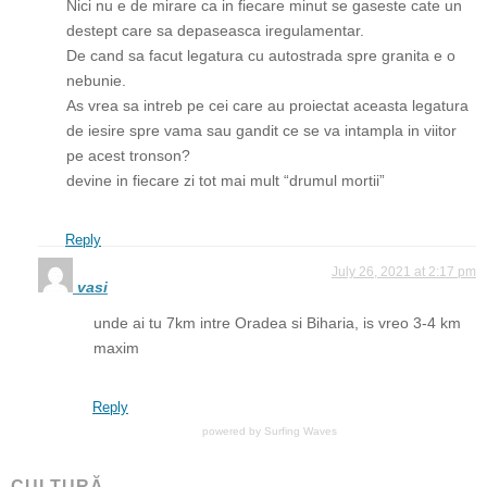
Nici nu e de mirare ca in fiecare minut se gaseste cate un
destept care sa depaseasca iregulamentar.
De cand sa facut legatura cu autostrada spre granita e o
nebunie.
As vrea sa intreb pe cei care au proiectat aceasta legatura
de iesire spre vama sau gandit ce se va intampla in viitor
pe acest tronson?
devine in fiecare zi tot mai mult “drumul mortii”
Reply
July 26, 2021 at 2:17 pm
vasi
unde ai tu 7km intre Oradea si Biharia, is vreo 3-4 km
maxim
Reply
powered by
Surfing Waves
CULTURĂ