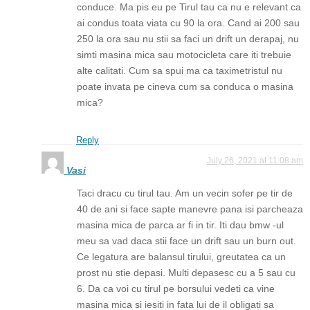
conduce. Ma pis eu pe Tirul tau ca nu e relevant ca
ai condus toata viata cu 90 la ora. Cand ai 200 sau
250 la ora sau nu stii sa faci un drift un derapaj, nu
simti masina mica sau motocicleta care iti trebuie
alte calitati. Cum sa spui ma ca taximetristul nu
poate invata pe cineva cum sa conduca o masina
mica?
Reply
July 26, 2021 at 11:08 am
Vasi
Taci dracu cu tirul tau. Am un vecin sofer pe tir de
40 de ani si face sapte manevre pana isi parcheaza
masina mica de parca ar fi in tir. Iti dau bmw -ul
meu sa vad daca stii face un drift sau un burn out.
Ce legatura are balansul tirului, greutatea ca un
prost nu stie depasi. Multi depasesc cu a 5 sau cu
6. Da ca voi cu tirul pe borsului vedeti ca vine
masina mica si iesiti in fata lui de il obligati sa