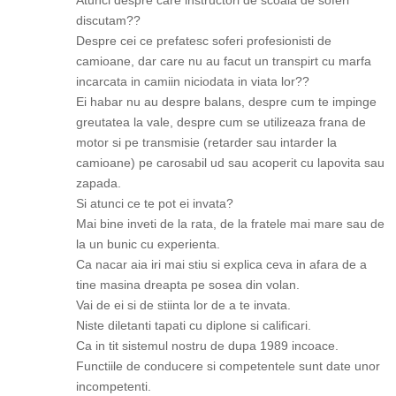
Atunci despre care instructori de scoala de soferi
discutam??
Despre cei ce prefatesc soferi profesionisti de
camioane, dar care nu au facut un transpirt cu marfa
incarcata in camiin niciodata in viata lor??
Ei habar nu au despre balans, despre cum te impinge
greutatea la vale, despre cum se utilizeaza frana de
motor si pe transmisie (retarder sau intarder la
camioane) pe carosabil ud sau acoperit cu lapovita sau
zapada.
Si atunci ce te pot ei invata?
Mai bine inveti de la rata, de la fratele mai mare sau de
la un bunic cu experienta.
Ca nacar aia iri mai stiu si explica ceva in afara de a
tine masina dreapta pe sosea din volan.
Vai de ei si de stiinta lor de a te invata.
Niste diletanti tapati cu diplone si calificari.
Ca in tit sistemul nostru de dupa 1989 incoace.
Functiile de conducere si competentele sunt date unor
incompetenti.