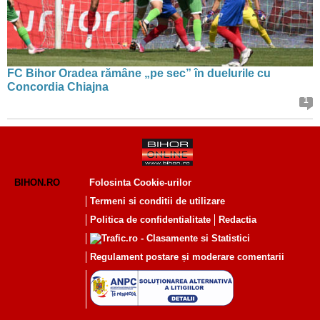
FC Bihor Oradea rămâne „pe sec” în duelurile cu
Concordia Chiajna
1
BIHON.RO
Folosinta Cookie-urilor
Termeni si conditii de utilizare
Politica de confidentialitate
Redactia
Regulament postare și moderare comentarii