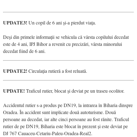
UPDATE3!
Un copil de 6 ani și-a pierdut viața.
Deși din primele informații se vehicula că vârsta copilului decedat
este de 4 ani, IPJ Bihor a revenit cu precizări, vârsta minorului
decedat fiind de 6 ani.
UPDATE2!
Circulația rutieră a fost reluată.
UPDATE!
Traficul rutier, blocat și deviat pe un traseu ocolitor.
Accidentul rutier s-a produs pe DN19, la intrarea în Biharia dinspre
Oradea. În accident sunt implicate două autoturisme. Două
persoane au decedat, iar alte cinci persoane au fost rănite. Traficul
rutier de pe DN19, Biharia este blocat în prezent și este deviat pe
DJ 767 Cauaceu-Cetariu-Paleu-Oradea-Real2.