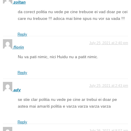
zoltan
da corect politia nu vede pe cine trebuoe ei vad doar pe cei
care nu trebuoe !!! adoca mai bine spus nu vor sa vada !!!
Reply
July 25, 2021 at 2:40 pm
florin
Nu va pati nimic, nici Huidu nu a patit nimic.
Reply
July 25, 2021 at 2:43 pm
ady
se stie clar politia nu vede pe cine ar trebui ei doar pe
astea mai amariti politia e varza varza varza varza
Reply
July 26, 2021 at 8:07 am