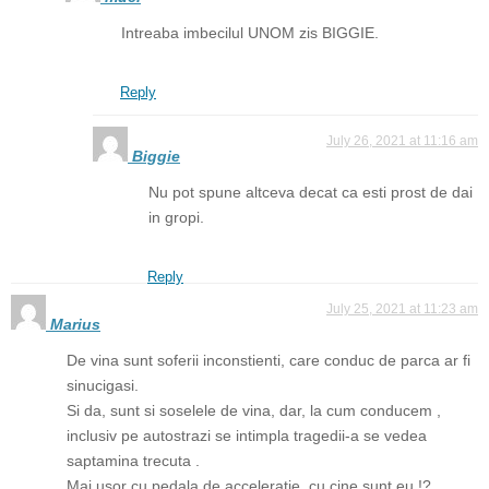
Intreaba imbecilul UNOM zis BIGGIE.
Reply
July 26, 2021 at 11:16 am
Biggie
Nu pot spune altceva decat ca esti prost de dai
in gropi.
Reply
July 25, 2021 at 11:23 am
Marius
De vina sunt soferii inconstienti, care conduc de parca ar fi
sinucigasi.
Si da, sunt si soselele de vina, dar, la cum conducem ,
inclusiv pe autostrazi se intimpla tragedii-a se vedea
saptamina trecuta .
Mai usor cu pedala de acceleratie, cu cine sunt eu !?,