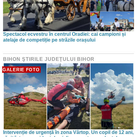
Spectacol ecvestru în centrul Oradiei: cai campioni și
atelaje de competiție pe străzile orașului
BIHON ŞTIRILE JUDEŢULUI BIHOR
GALERIE FOTO
Intervenție de urgență în zona Vârtop. Un copil de 12 ani,