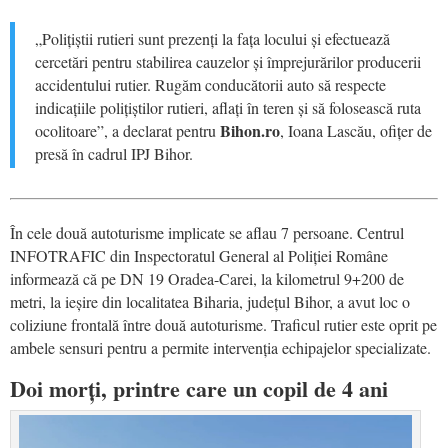
„Polițiștii rutieri sunt prezenți la fața locului și efectuează
cercetări pentru stabilirea cauzelor și împrejurărilor producerii
accidentului rutier. Rugăm conducătorii auto să respecte
indicațiile polițiștilor rutieri, aflați în teren și să folosească ruta
Bihon.ro
ocolitoare”, a declarat pentru
, Ioana Lascău, ofițer de
presă în cadrul IPJ Bihor.
În cele două autoturisme implicate se aflau 7 persoane. Centrul
INFOTRAFIC din Inspectoratul General al Poliției Române
informează că pe DN 19 Oradea-Carei, la kilometrul 9+200 de
metri, la ieșire din localitatea Biharia, județul Bihor, a avut loc o
coliziune frontală între două autoturisme. Traficul rutier este oprit pe
ambele sensuri pentru a permite intervenția echipajelor specializate.
Doi morți, printre care un copil de 4 ani