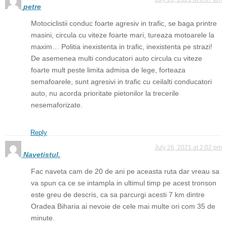
petre
Motociclistii conduc foarte agresiv in trafic, se baga printre
masini, circula cu viteze foarte mari, tureaza motoarele la
maxim… Politia inexistenta in trafic, inexistenta pe strazi!
De asemenea multi conducatori auto circula cu viteze
foarte mult peste limita admisa de lege, forteaza
semafoarele, sunt agresivi in trafic cu ceilalti conducatori
auto, nu acorda prioritate pietonilor la trecerile
nesemaforizate.
Reply
July 26, 2021 at 2:02 pm
Navetistul.
Fac naveta cam de 20 de ani pe aceasta ruta dar vreau sa
va spun ca ce se intampla in ultimul timp pe acest tronson
este greu de descris, ca sa parcurgi acesti 7 km dintre
Oradea Biharia ai nevoie de cele mai multe ori com 35 de
minute.