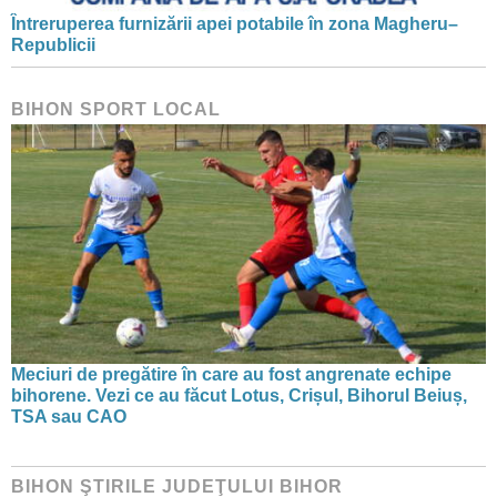
Întreruperea furnizării apei potabile în zona Magheru–
Republicii
BIHON SPORT LOCAL
Meciuri de pregătire în care au fost angrenate echipe
bihorene. Vezi ce au făcut Lotus, Crișul, Bihorul Beiuș,
TSA sau CAO
BIHON ŞTIRILE JUDEŢULUI BIHOR