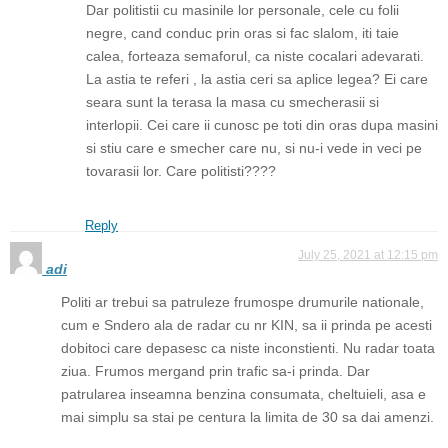
Dar politistii cu masinile lor personale, cele cu folii
negre, cand conduc prin oras si fac slalom, iti taie
calea, forteaza semaforul, ca niste cocalari adevarati.
La astia te referi , la astia ceri sa aplice legea? Ei care
seara sunt la terasa la masa cu smecherasii si
interlopii. Cei care ii cunosc pe toti din oras dupa masini
si stiu care e smecher care nu, si nu-i vede in veci pe
tovarasii lor. Care politisti????
Reply
July 25, 2021 at 12:15 pm
adi
Politi ar trebui sa patruleze frumospe drumurile nationale,
cum e Sndero ala de radar cu nr KIN, sa ii prinda pe acesti
dobitoci care depasesc ca niste inconstienti. Nu radar toata
ziua. Frumos mergand prin trafic sa-i prinda. Dar
patrularea inseamna benzina consumata, cheltuieli, asa e
mai simplu sa stai pe centura la limita de 30 sa dai amenzi.