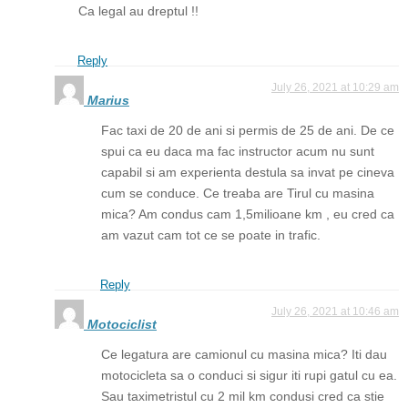
Ca legal au dreptul !!
Reply
July 26, 2021 at 10:29 am
Marius
Fac taxi de 20 de ani si permis de 25 de ani. De ce
spui ca eu daca ma fac instructor acum nu sunt
capabil si am experienta destula sa invat pe cineva
cum se conduce. Ce treaba are Tirul cu masina
mica? Am condus cam 1,5milioane km , eu cred ca
am vazut cam tot ce se poate in trafic.
Reply
July 26, 2021 at 10:46 am
Motociclist
Ce legatura are camionul cu masina mica? Iti dau
motocicleta sa o conduci si sigur iti rupi gatul cu ea.
Sau taximetristul cu 2 mil km condusi cred ca stie