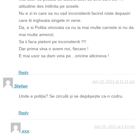
atitudine des intilnita pe sosele.
Nu e zi in care sa nu vad inconstienti facind niste depasiri
care iti ingheata singele in vene.
Da, e si Politia vinovata ca nu ia mai multe carnete si nu da
mai multe amenzi.
Sa ii faca pietoni pe inconstienti !!!!
Dar prima vina o avem noi, fiecare !
E mai usor sa dam vina pe…oricine altcineva !
Reply
July 25, 2021 at 11:31 am
Stefan
Unde e poliția? Se circulă și se depășește ca-n codru.
Reply
July 25, 2021 at 2:43 pm
xxx