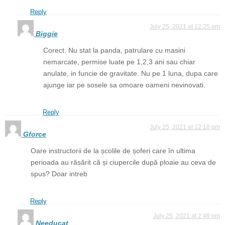
Reply
July 25, 2021 at 12:25 pm
Biggie
Corect. Nu stat la panda, patrulare cu masini
nemarcate, permise luate pe 1,2,3 ani sau chiar
anulate, in funcie de gravitate. Nu pe 1 luna, dupa care
ajunge iar pe sosele sa omoare oameni nevinovati.
Reply
July 25, 2021 at 12:18 pm
Gforce
Oare instructorii de la școlile de șoferi care în ultima
perioada au răsărit că și ciupercile după ploaie au ceva de
spus? Doar intreb
Reply
July 25, 2021 at 2:49 pm
Needucat