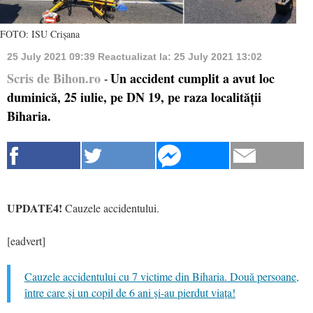
FOTO: ISU Crișana
25 July 2021 09:39
Reactualizat la:
25 July 2021 13:02
Scris de Bihon.ro
Un accident cumplit a avut loc
-
duminică, 25 iulie, pe DN 19, pe raza localității
Biharia.
UPDATE4!
Cauzele accidentului.
[eadvert]
Cauzele accidentului cu 7 victime din Biharia. Două persoane,
între care și un copil de 6 ani și-au pierdut viața!