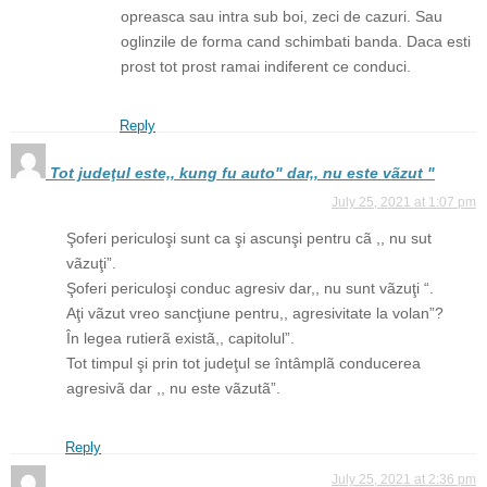
opreasca sau intra sub boi, zeci de cazuri. Sau
oglinzile de forma cand schimbati banda. Daca esti
prost tot prost ramai indiferent ce conduci.
Reply
Tot judeţul este,, kung fu auto" dar,, nu este vãzut "
July 25, 2021 at 1:07 pm
Şoferi periculoşi sunt ca şi ascunşi pentru cã ,, nu sut
vãzuţi”.
Şoferi periculoşi conduc agresiv dar,, nu sunt vãzuţi “.
Aţi vãzut vreo sancţiune pentru,, agresivitate la volan”?
În legea rutierã existã,, capitolul”.
Tot timpul şi prin tot judeţul se întâmplã conducerea
agresivã dar ,, nu este vãzutã”.
Reply
July 25, 2021 at 2:36 pm