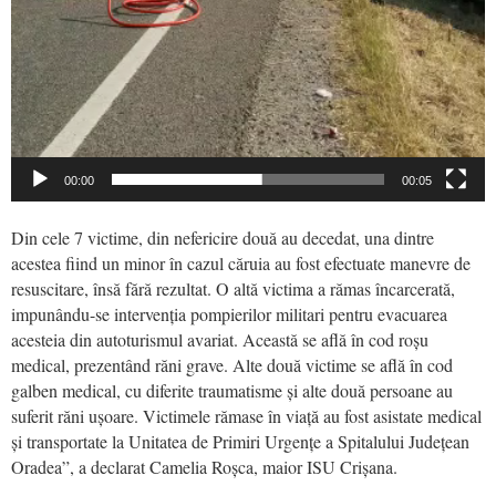
00:00
00:05
Din cele 7 victime, din nefericire două au decedat, una dintre
acestea fiind un minor în cazul căruia au fost efectuate manevre de
resuscitare, însă fără rezultat. O altă victima a rămas încarcerată,
impunându-se intervenția pompierilor militari pentru evacuarea
acesteia din autoturismul avariat. Această se află în cod roșu
medical, prezentând răni grave. Alte două victime se află în cod
galben medical, cu diferite traumatisme și alte două persoane au
suferit răni ușoare. Victimele rămase în viață au fost asistate medical
și transportate la Unitatea de Primiri Urgențe a Spitalului Județean
Oradea”, a declarat Camelia Roșca, maior ISU Crișana.