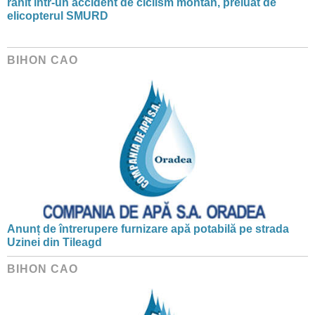
rănit într-un accident de ciclism montan, preluat de
elicopterul SMURD
BIHON CAO
Anunț de întrerupere furnizare apă potabilă pe strada
Uzinei din Tileagd
BIHON CAO