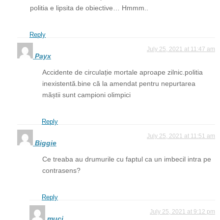
politia e lipsita de obiective… Hmmm..
Reply
July 25, 2021 at 11:47 am
Payx
Accidente de circulație mortale aproape zilnic.politia
inexistentă.bine că la amendat pentru nepurtarea
măștii sunt campioni olimpici
Reply
July 25, 2021 at 11:51 am
Biggie
Ce treaba au drumurile cu faptul ca un imbecil intra pe
contrasens?
Reply
July 25, 2021 at 9:12 pm
muci