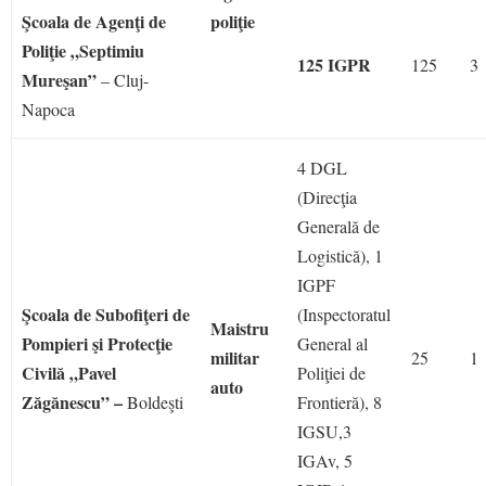
Şcoala de Agenţi de
poliţie
Poliţie
„Septimiu
125 IGPR
125
3
Mureşan”
– Cluj-
Napoca
4 DGL
(Direcţia
Generală de
Logistică), 1
IGPF
Şcoala de Subofiţeri de
(Inspectoratul
Maistru
Pompieri şi Protecţie
General al
militar
25
1
Civilă „Pavel
Poliţiei de
auto
Zăgănescu” –
Boldeşti
Frontieră), 8
IGSU,3
IGAv, 5