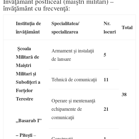
Învăţământ postliceal (maiştri militari) –
învăţământ cu frecvenţă:
Instituţia de
Specialitatea/
Nr.
Total
învăţământ
specializarea
locuri
Şcoala
Armament şi instalaţii
5
Militară de
de lansare
Maiştri
Militari şi
11
Tehnică de comunicaţii
Subofiţeri a
Forţelor
38
Terestre
Operare şi mentenanţă
21
echipamente de
comunicaţii
„Basarab I”
– Piteşti
–
1
Construcţii