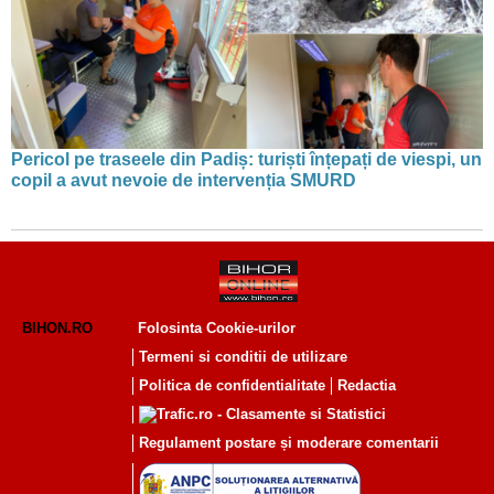
Pericol pe traseele din Padiș: turiști înțepați de viespi, un
copil a avut nevoie de intervenția SMURD
BIHON.RO
Folosinta Cookie-urilor
Termeni si conditii de utilizare
Politica de confidentialitate
Redactia
Regulament postare și moderare comentarii