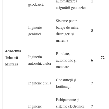
1
automatizarea
geodezică
asigurării geodezice
Sisteme pentru
Inginerie
baraje de mine,
3
genistică
distrugeri şi
mascare
Academia
Blindate,
Ingineria
Tehnică
72
6
automobile şi
autovehiculelor
Militară
tractoare
Construcţii şi
7
Inginerie civilă
fortificaţii
Echipamente şi
7
Inginerie
sisteme electronice