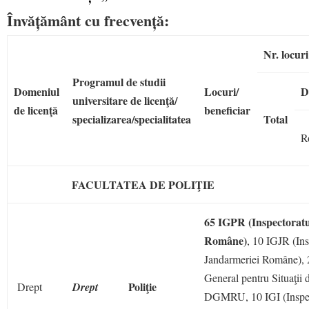
Învățământ cu frecvență:
Nr. locuri
Programul de studii
Domeniul
Locuri/
D
universitare de licenţă/
de licenţă
beneficiar
specializarea/specialitatea
Total
R
FACULTATEA DE POLIŢIE
65 IGPR (Inspectoratul
Române)
, 10 IGJR (Ins
Jandarmeriei Române), 
General pentru Situaţii 
Poliţie
Drept
Drept
DGMRU, 10 IGI (Inspec