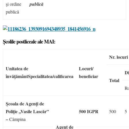
şi ordine
publică
publică
Școlile postliceale ale MAI:
Nr. locur
Unitatea de
Locuri/
Di
învăţământ
Specialitatea/calificarea
beneficiar
Total
R
Şcoala de Agenţi de
Poliţie „Vasile Lascăr”
500 IGPR
500
5
–
Câmpina
Agent de