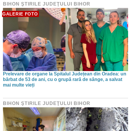
BIHON ŞTIRILE JUDEŢULUI BIHOR
GALERIE FOTO
Prelevare de organe la Spitalul Județean din Oradea: un
bărbat de 53 de ani, cu o grupă rară de sânge, a salvat
mai multe vieți
BIHON ŞTIRILE JUDEŢULUI BIHOR