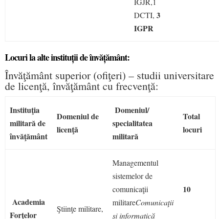
IGJR,1
3
DCTI,
IGPR
Locuri la alte instituții de învățământ:
Învăţământ superior (ofiţeri) – studii universitare
de licenţă, învăţământ cu frecvenţă:
Instituţia
Domeniul/
Domeniul de
Total
militară de
specialitatea
licenţă
locuri
învăţământ
militară
Managementul
sistemelor de
10
comunicaţii
Academia
militare
Comunicaţii
Ştiinţe militare,
Forţelor
şi informatică