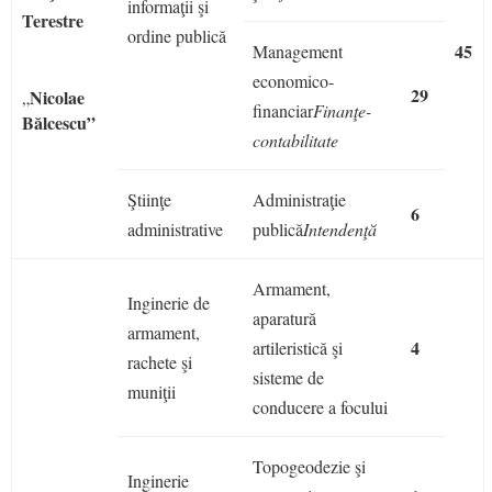
informaţii şi
Terestre
ordine publică
45
Management
economico-
29
Nicolae
„
financiar
Finanţe-
Bălcescu”
contabilitate
Ştiinţe
Administraţie
6
administrative
publică
Intendenţă
Armament,
Inginerie de
aparatură
armament,
4
artileristică şi
rachete şi
sisteme de
muniţii
conducere a focului
Topogeodezie şi
Inginerie