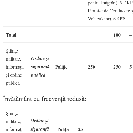
pentru Imigrări), 5 DR
Permise de Conducere şi
Vehiculelor), 6 SPP
Total
100
–
Ştiinţe
Ordine şi
militare,
siguranţă
Poliţie
250
informaţii
250
5
şi ordine
publică
publică
Învățământ cu frecvență redusă:
Ştiinţe
Ordine şi
militare,
siguranţă
Poliţie
25
informaţii
–