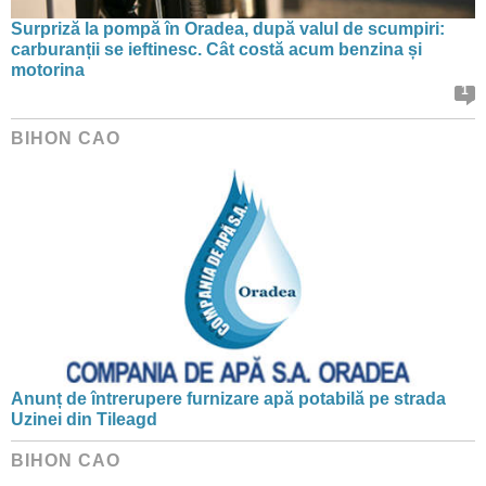
Surpriză la pompă în Oradea, după valul de scumpiri:
carburanții se ieftinesc. Cât costă acum benzina și
motorina
1
BIHON CAO
Anunț de întrerupere furnizare apă potabilă pe strada
Uzinei din Tileagd
BIHON CAO