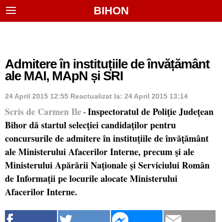
BIHON
Admitere în instituțiile de învățământ
ale MAI, MApN și SRI
24 April 2015 12:55
Reactualizat la:
24 April 2015 13:14
Scris de Carmen Ile
Inspectoratul de Poliţie Judeţean
-
Bihor dă startul selecţiei candidaţilor pentru
concursurile de admitere în instituţiile de învăţământ
ale Ministerului Afacerilor Interne, precum şi ale
Ministerului Apărării Naţionale şi Serviciului Român
de Informaţii pe locurile alocate Ministerului
Afacerilor Interne.