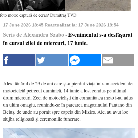
foto moto: captură de ecran/ Dumitraș TVD
17 June 2026 18:45
Reactualizat la:
17 June 2026 19:54
Scris de Alexandra Szabo
Evenimentul s-a desfășurat
-
în cursul zilei de miercuri, 17 iunie.
Alex, tânărul de 29 de ani care și-a pierdut viața într-un accident de
motocicletă petrecut duminică, 14 iunie a fost condus pe ultimul
drum miercuri. Zeci de motocicliști din comunitatea moto i-au adus
un ultim omagiu, reunindu-se în parcarea magazinului Pantano din
Beiuș, de unde au pornit spre capela din Mizieș. Aici au avut loc
slujba religioasă și ceremoniile funerare.
Video