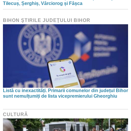
Tilecuș, Șerghiș, Vârciorog și Fâșca
BIHON ŞTIRILE JUDEŢULUI BIHOR
Listă cu inexactități. Primarii comunelor din județul Bihor
sunt nemulțumiți de lista vicepremierului Gheorghiu
CULTURĂ