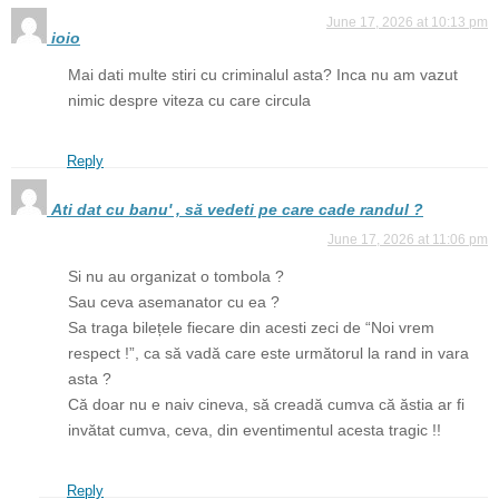
June 17, 2026 at 10:13 pm
ioio
Mai dati multe stiri cu criminalul asta? Inca nu am vazut
nimic despre viteza cu care circula
Reply
Ati dat cu banu' , să vedeti pe care cade randul ?
June 17, 2026 at 11:06 pm
Si nu au organizat o tombola ?
Sau ceva asemanator cu ea ?
Sa traga bilețele fiecare din acesti zeci de “Noi vrem
respect !”, ca să vadă care este următorul la rand in vara
asta ?
Că doar nu e naiv cineva, să creadă cumva că ăstia ar fi
invătat cumva, ceva, din eventimentul acesta tragic !!
Reply