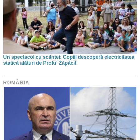
Un spectacol cu scântei: Copiii descoperă electricitatea
statică alături de Profu' Zăpăcit
ROMÂNIA