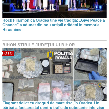
Rock Filarmonica Oradea ţine vie tradiția: „Give Peace a
Chance” a adunat din nou artiștii orădeni în memoria
Hiroshimei
BIHON ŞTIRILE JUDEŢULUI BIHOR
FOTO
Flagrant delict cu droguri de mare risc, în Oradea. Un
bărbat a fost arestat pentru trafic de substanțe interzise