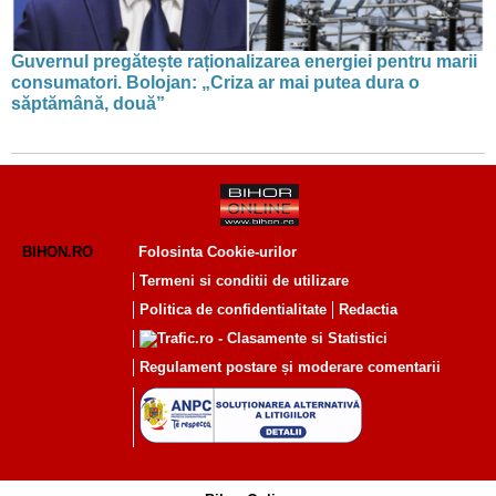
Guvernul pregătește raționalizarea energiei pentru marii
consumatori. Bolojan: „Criza ar mai putea dura o
săptămână, două”
BIHON.RO
Folosinta Cookie-urilor
Termeni si conditii de utilizare
Politica de confidentialitate
Redactia
Regulament postare și moderare comentarii