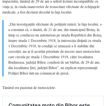
impactului, tânărul de 29 de ani a suferit leziuni incompatibile cu
viața și, în ciuda manevrelor de resuscitare efectuate de echipajele
medicale, a fost declarat decedat la fața locului.
„Din investigațiile efectuate de polițiștii rutieri, la fața locului, s-
a constatat că, o tânără, de 21 de ani, din municipiul Beiuș, în
timp ce conducea un autoturism pe strada Republicii din Beiuș,
înspre strada 1 Decembrie 1918, la intersecția dirijată cu strada
1 Decembrie 1918, în condiții ce urmează a fi stabilite din
cercetări, nu ar fi acordat prioritate de trecere unei motociclete
care circula pe strada 1 Decembrie 1918, către localitatea
Budureasa, județul Bihor, condusă de un bărbat, de 29 de ani,
din localitatea Ștei, județul Bihor”, au explicat reprezentanții
Poliției Bihor într-un comunicat de presă.
Tânărul era pasionat de motociclete.