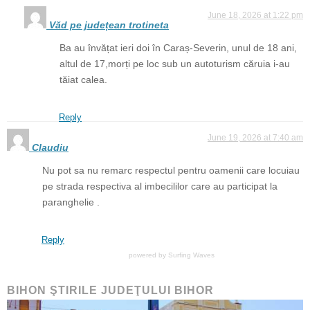
June 18, 2026 at 1:22 pm
Văd pe județean trotineta
Ba au învățat ieri doi în Caraș-Severin, unul de 18 ani,
altul de 17,morți pe loc sub un autoturism căruia i-au
tăiat calea.
Reply
June 19, 2026 at 7:40 am
Claudiu
Nu pot sa nu remarc respectul pentru oamenii care locuiau
pe strada respectiva al imbecililor care au participat la
paranghelie .
Reply
powered by
Surfing Waves
BIHON ŞTIRILE JUDEŢULUI BIHOR