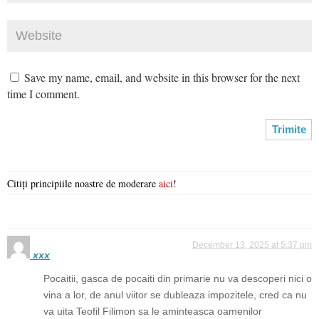
Save my name, email, and website in this browser for the next
time I comment.
Citiți principiile noastre de moderare
aici
!
December 13, 2025 at 5:37 pm
xxx
Pocaitii, gasca de pocaiti din primarie nu va descoperi nici o
vina a lor, de anul viitor se dubleaza impozitele, cred ca nu
va uita Teofil Filimon sa le aminteasca oamenilor