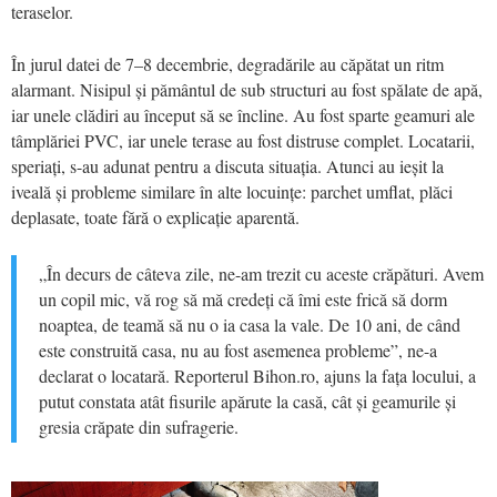
teraselor.
În jurul datei de 7–8 decembrie, degradările au căpătat un ritm
alarmant. Nisipul și pământul de sub structuri au fost spălate de apă,
iar unele clădiri au început să se încline. Au fost sparte geamuri ale
tâmplăriei PVC, iar unele terase au fost distruse complet. Locatarii,
speriați, s-au adunat pentru a discuta situația. Atunci au ieșit la
iveală și probleme similare în alte locuințe: parchet umflat, plăci
deplasate, toate fără o explicație aparentă.
„În decurs de câteva zile, ne-am trezit cu aceste crăpături. Avem
un copil mic, vă rog să mă credeți că îmi este frică să dorm
noaptea, de teamă să nu o ia casa la vale. De 10 ani, de când
este construită casa, nu au fost asemenea probleme”, ne-a
declarat o locatară. Reporterul Bihon.ro, ajuns la fața locului, a
putut constata atât fisurile apărute la casă, cât și geamurile și
gresia crăpate din sufragerie.