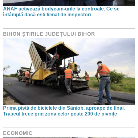
ANAF activează bodycam-urile la controale. Ce se
întâmplă dacă ești filmat de inspectori
BIHON ŞTIRILE JUDEŢULUI BIHOR
Prima pistă de biciclete din Sâniob, aproape de final.
Traseul trece prin zona celor peste 200 de pivnițe
ECONOMIC