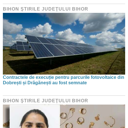
BIHON ŞTIRILE JUDEŢULUI BIHOR
Contractele de execuție pentru parcurile fotovoltaice din
Dobrești și Drăgănești au fost semnate
BIHON ŞTIRILE JUDEŢULUI BIHOR