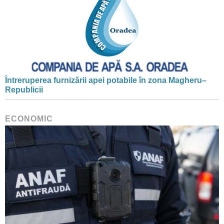
Întreruperea furnizării apei potabile în zona Magheru–
Republicii
ECONOMIC