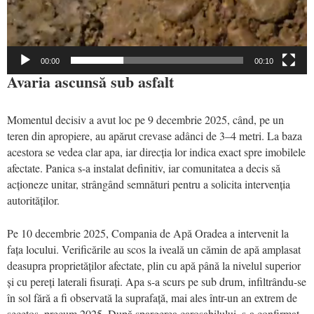
00:00
00:10
Avaria ascunsă sub asfalt
Momentul decisiv a avut loc pe 9 decembrie 2025, când, pe un
teren din apropiere, au apărut crevase adânci de 3–4 metri. La baza
acestora se vedea clar apa, iar direcția lor indica exact spre imobilele
afectate. Panica s-a instalat definitiv, iar comunitatea a decis să
acționeze unitar, strângând semnături pentru a solicita intervenția
autorităților.
Pe 10 decembrie 2025, Compania de Apă Oradea a intervenit la
fața locului. Verificările au scos la iveală un cămin de apă amplasat
deasupra proprietăților afectate, plin cu apă până la nivelul superior
și cu pereți laterali fisurați. Apa s-a scurs pe sub drum, infiltrându-se
în sol fără a fi observată la suprafață, mai ales într-un an extrem de
secetos, precum 2025. După spargerea carosabilului, s-a confirmat