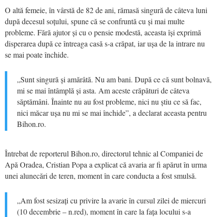
O altă femeie, în vârstă de 82 de ani, rămasă singură de câteva luni
după decesul soțului, spune că se confruntă cu și mai multe
probleme. Fără ajutor și cu o pensie modestă, aceasta își exprimă
disperarea după ce întreaga casă s-a crăpat, iar ușa de la intrare nu
se mai poate închide.
„Sunt singură și amărâtă. Nu am bani. După ce că sunt bolnavă,
mi se mai întâmplă și asta. Am aceste crăpături de câteva
săptămâni. Înainte nu au fost probleme, nici nu știu ce să fac,
nici măcar ușa nu mi se mai închide”, a declarat aceasta pentru
Bihon.ro.
Întrebat de reporterul Bihon.ro, directorul tehnic al Companiei de
Apă Oradea, Cristian Popa a explicat că avaria ar fi apărut în urma
unei alunecări de teren, moment în care conducta a fost smulsă.
„Am fost sesizați cu privire la avarie în cursul zilei de miercuri
(10 decembrie – n.red), moment în care la fața locului s-a