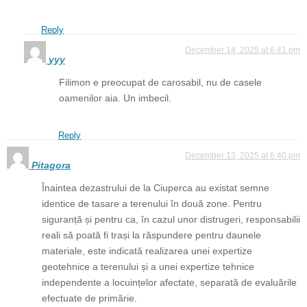
Reply
December 14, 2025 at 6:41 pm
yyy
Filimon e preocupat de carosabil, nu de casele
oamenilor aia. Un imbecil.
Reply
December 13, 2025 at 6:40 pm
Pitagora
Înaintea dezastrului de la Ciuperca au existat semne
identice de tasare a terenului în două zone. Pentru
siguranță și pentru ca, în cazul unor distrugeri, responsabilii
reali să poată fi trași la răspundere pentru daunele
materiale, este indicată realizarea unei expertize
geotehnice a terenului și a unei expertize tehnice
independente a locuințelor afectate, separată de evaluările
efectuate de primărie.