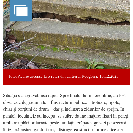
foto: Avarie ascunsă la o rețea din cartierul Podgoria, 13.12.2025
Situația s-a agravat însă rapid. Spre finalul lunii noiembrie, au fost
observate degradări ale infrastructurii publice – trotuare, rigole,
chiar și porțiuni de drum – dar și înclinarea zidurilor de sprijin. În
paralel, locuințele au început să sufere daune majore: fisuri în pereți,
umflarea plăcilor turnate peste fundații, crăparea gresiei pe aceeași
linie, prăbușirea gardurilor și distrugerea structurilor metalice ale