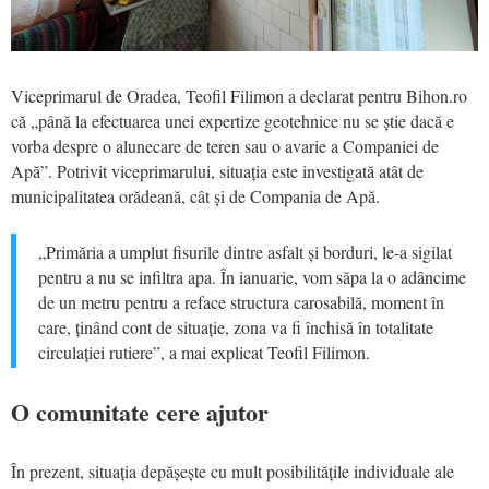
Viceprimarul de Oradea, Teofil Filimon a declarat pentru Bihon.ro
că „până la efectuarea unei expertize geotehnice nu se știe dacă e
vorba despre o alunecare de teren sau o avarie a Companiei de
Apă”. Potrivit viceprimarului, situația este investigată atât de
municipalitatea orădeană, cât și de Compania de Apă.
„Primăria a umplut fisurile dintre asfalt și borduri, le-a sigilat
pentru a nu se infiltra apa. În ianuarie, vom săpa la o adâncime
de un metru pentru a reface structura carosabilă, moment în
care, ținând cont de situație, zona va fi închisă în totalitate
circulației rutiere”, a mai explicat Teofil Filimon.
O comunitate cere ajutor
În prezent, situația depășește cu mult posibilitățile individuale ale