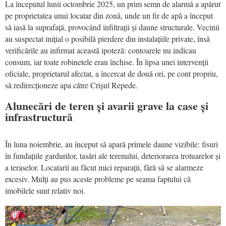
La începutul lunii octombrie 2025, un prim semn de alarmă a apărut
pe proprietatea unui locatar din zonă, unde un fir de apă a început
să iasă la suprafață, provocând infiltrații și daune structurale. Vecinii
au suspectat inițial o posibilă pierdere din instalațiile private, însă
verificările au infirmat această ipoteză: contoarele nu indicau
consum, iar toate robinetele erau închise. În lipsa unei intervenții
oficiale, proprietarul afectat, a încercat de două ori, pe cont propriu,
să redirecționeze apa către Crișul Repede.
Alunecări de teren și avarii grave la case și
infrastructură
În luna noiembrie, au început să apară primele daune vizibile: fisuri
în fundațiile gardurilor, tasări ale terenului, deteriorarea trotuarelor și
a teraselor. Locatarii au făcut mici reparații, fără să se alarmeze
excesiv. Mulți au pus aceste probleme pe seama faptului că
imobilele sunt relativ noi.