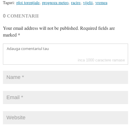
Taguri:
ploi torenţiale
,
prognoza meteo
,
racire
,
vijelii
,
vremea
0
COMENTARII
Your email address will not be published.
Required fields are
marked
*
inca
1000
caractere ramase