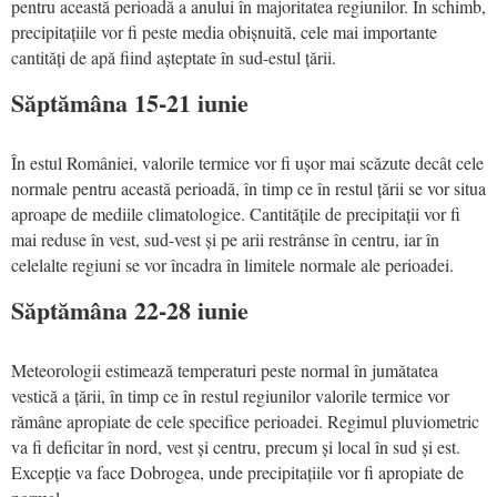
pentru această perioadă a anului în majoritatea regiunilor. În schimb,
precipitațiile vor fi peste media obișnuită, cele mai importante
cantități de apă fiind așteptate în sud-estul țării.
Săptămâna 15-21 iunie
În estul României, valorile termice vor fi ușor mai scăzute decât cele
normale pentru această perioadă, în timp ce în restul țării se vor situa
aproape de mediile climatologice. Cantitățile de precipitații vor fi
mai reduse în vest, sud-vest și pe arii restrânse în centru, iar în
celelalte regiuni se vor încadra în limitele normale ale perioadei.
Săptămâna 22-28 iunie
Meteorologii estimează temperaturi peste normal în jumătatea
vestică a țării, în timp ce în restul regiunilor valorile termice vor
rămâne apropiate de cele specifice perioadei. Regimul pluviometric
va fi deficitar în nord, vest și centru, precum și local în sud și est.
Excepție va face Dobrogea, unde precipitațiile vor fi apropiate de