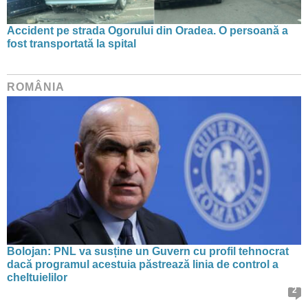
Accident pe strada Ogorului din Oradea. O persoană a
fost transportată la spital
ROMÂNIA
Bolojan: PNL va susține un Guvern cu profil tehnocrat
dacă programul acestuia păstrează linia de control a
cheltuielilor
2