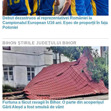
Debut dezastruos al reprezentativei României la
Campionatul European U16 ani. Eșec de proporții în fața
Poloniei
BIHON ŞTIRILE JUDEŢULUI BIHOR
Furtuna a făcut ravagii în Bihor. O parte din acoperișul
Gării Aleșd a fost smulsă de vânt