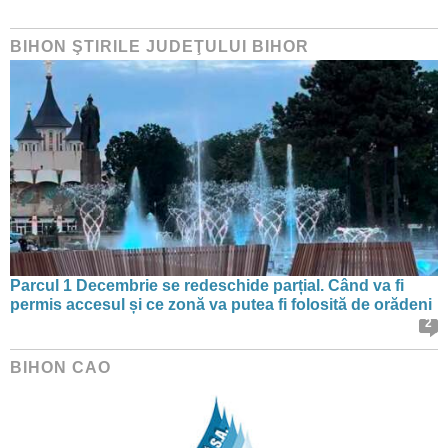
BIHON ŞTIRILE JUDEŢULUI BIHOR
Parcul 1 Decembrie se redeschide parțial. Când va fi
permis accesul și ce zonă va putea fi folosită de orădeni
2
BIHON CAO