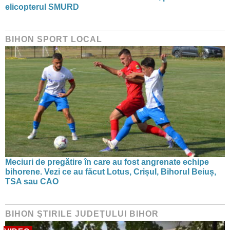
elicopterul SMURD
BIHON SPORT LOCAL
Meciuri de pregătire în care au fost angrenate echipe
bihorene. Vezi ce au făcut Lotus, Crișul, Bihorul Beiuș,
TSA sau CAO
BIHON ŞTIRILE JUDEŢULUI BIHOR