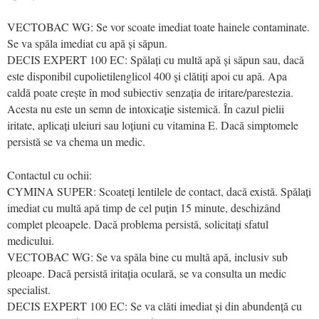
VECTOBAC WG: Se vor scoate imediat toate hainele contaminate.
Se va spăla imediat cu apă și săpun.
DECIS EXPERT 100 EC: Spălați cu multă apă și săpun sau, dacă
este disponibil cupolietilenglicol 400 și clătiți apoi cu apă. Apa
caldă poate crește în mod subiectiv senzația de iritare/parestezia.
Acesta nu este un semn de intoxicație sistemică. În cazul pielii
iritate, aplicați uleiuri sau loțiuni cu vitamina E. Dacă simptomele
persistă se va chema un medic.
Contactul cu ochii:
CYMINA SUPER: Scoateți lentilele de contact, dacă există. Spălați
imediat cu multă apă timp de cel puțin 15 minute, deschizând
complet pleoapele. Dacă problema persistă, solicitați sfatul
medicului.
VECTOBAC WG: Se va spăla bine cu multă apă, inclusiv sub
pleoape. Dacă persistă iritația oculară, se va consulta un medic
specialist.
DECIS EXPERT 100 EC: Se va clăti imediat și din abundență cu