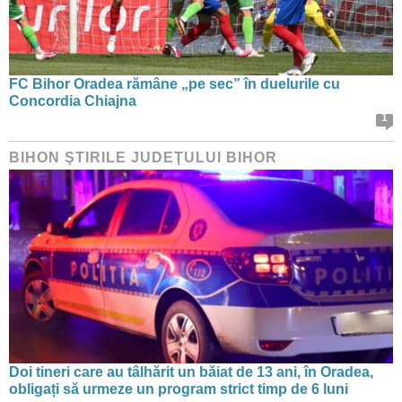
FC Bihor Oradea rămâne „pe sec” în duelurile cu
Concordia Chiajna
1
BIHON ŞTIRILE JUDEŢULUI BIHOR
Doi tineri care au tâlhărit un băiat de 13 ani, în Oradea,
obligați să urmeze un program strict timp de 6 luni