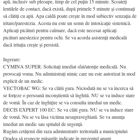
apă, inclusiv sub pleoape, timp de cel puțin 15 minute. Scoateți
lentilele de contact, dacă există, după primele 5 minute și continuați
să clătiți cu apă. Apa caldă poate crește în mod subiectiv senzația de
iritare/parestezia. Acesta nu este un semn de intoxicație sistemică.
Aplicați picături pentru calmare, dacă este necesar aplicați
picături anestezice pentru ochi. Se va acorda asistență medicală
dacă iritația crește și persistă.
Ingerare:
CYMINA SUPER: Solicitați imediat sfat/atenție medicală. Nu
provocați voma. Nu administrați nimic care nu este autorizat în mod
explicit de un medic.
VECTOBAC WG: Se va clătii gura. Niciodată nu se va încerca să
se forțeze o persoană inconștientă să înghită. NU se va induce stare
de vomă. În caz de înghițire se va consulta imediat un medic.
DECIS EXPERT 100 EC: Se va clăti gura. NU se va induce stare
de vomă. Nu se va lăsa victima nesupraveghiată. Se va anunța
imediat un medic sau spitalul de urgență.
Rugăm cetățenii din raza administrativ teritorială a municipiului
Oradea să respecte măsurile indicate în prezentul anunț.