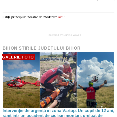
Citiți principiile noastre de moderare
aici
!
powered by
Surfing Waves
BIHON ŞTIRILE JUDEŢULUI BIHOR
GALERIE FOTO
Intervenție de urgență în zona Vârtop. Un copil de 12 ani,
rănit într-un accident de ciclism montan, preluat de