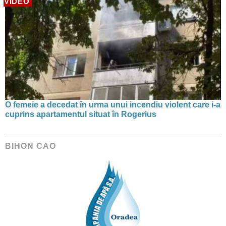
VIDEO
O femeie a decedat în urma unui incendiu violent care i-a
cuprins apartamentul situat în Rogerius
BIHON CAO