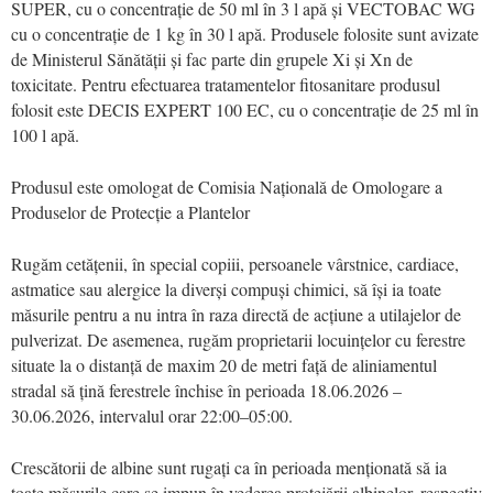
SUPER, cu o concentrație de 50 ml în 3 l apă și VECTOBAC WG
cu o concentrație de 1 kg în 30 l apă. Produsele folosite sunt avizate
de Ministerul Sănătății și fac parte din grupele Xi și Xn de
toxicitate. Pentru efectuarea tratamentelor fitosanitare produsul
folosit este DECIS EXPERT 100 EC, cu o concentrație de 25 ml în
100 l apă.
Produsul este omologat de Comisia Națională de Omologare a
Produselor de Protecție a Plantelor
Rugăm cetățenii, în special copiii, persoanele vârstnice, cardiace,
astmatice sau alergice la diverși compuși chimici, să își ia toate
măsurile pentru a nu intra în raza directă de acțiune a utilajelor de
pulverizat. De asemenea, rugăm proprietarii locuințelor cu ferestre
situate la o distanță de maxim 20 de metri față de aliniamentul
stradal să țină ferestrele închise în perioada 18.06.2026 –
30.06.2026, intervalul orar 22:00–05:00.
Crescătorii de albine sunt rugați ca în perioada menționată să ia
toate măsurile care se impun în vederea protejării albinelor, respectiv