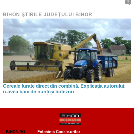
1
BIHON ŞTIRILE JUDEŢULUI BIHOR
Cereale furate direct din combină. Explicația autorului:
n-avea bani de nunți și botezuri
BIHON.RO
Folosinta Cookie-urilor