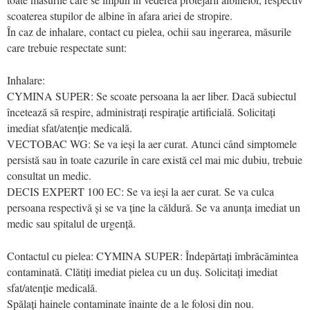
scoaterea stupilor de albine în afara ariei de stropire.
În caz de inhalare, contact cu pielea, ochii sau ingerarea, măsurile
care trebuie respectate sunt:
Inhalare:
CYMINA SUPER: Se scoate persoana la aer liber. Dacă subiectul
încetează să respire, administrați respirație artificială. Solicitați
imediat sfat/atenție medicală.
VECTOBAC WG: Se va ieși la aer curat. Atunci când simptomele
persistă sau în toate cazurile în care există cel mai mic dubiu, trebuie
consultat un medic.
DECIS EXPERT 100 EC: Se va ieși la aer curat. Se va culca
persoana respectivă și se va ține la căldură. Se va anunța imediat un
medic sau spitalul de urgență.
Contactul cu pielea: CYMINA SUPER: Îndepărtați îmbrăcămintea
contaminată. Clătiți imediat pielea cu un duș. Solicitați imediat
sfat/atenție medicală.
Spălați hainele contaminate înainte de a le folosi din nou.