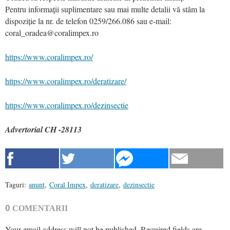
Pentru informații suplimentare sau mai multe detalii vă stăm la
dispoziție la nr. de telefon 0259/266.086 sau e-mail:
coral_oradea@coralimpex.ro
https://www.coralimpex.ro/
https://www.coralimpex.ro/deratizare/
https://www.coralimpex.ro/dezinsectie
Advertorial CH -28113
Taguri:
anunt
,
Coral Impex
,
deratizare
,
dezinsectie
0
COMENTARII
Your email address will not be published.
Required fields are