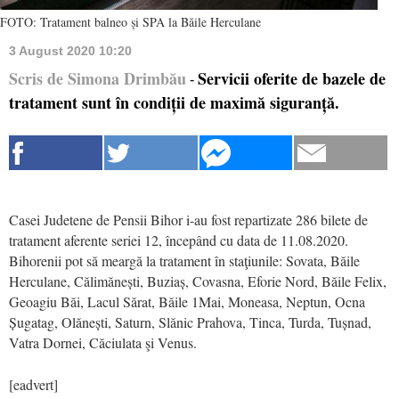
FOTO: Tratament balneo și SPA la Băile Herculane
3 August 2020 10:20
Scris de Simona Drimbău
Servicii oferite de bazele de
-
tratament sunt în condiții de maximă siguranță.
Casei Judetene de Pensii Bihor i-au fost repartizate 286 bilete de
tratament aferente seriei 12, începând cu data de 11.08.2020.
Bihorenii pot să meargă la tratament în staţiunile: Sovata, Băile
Herculane, Călimănești, Buziaș, Covasna, Eforie Nord, Băile Felix,
Geoagiu Băi, Lacul Sărat, Băile 1Mai, Moneasa, Neptun, Ocna
Șugatag, Olănești, Saturn, Slănic Prahova, Tinca, Turda, Tușnad,
Vatra Dornei, Căciulata şi Venus.
[eadvert]