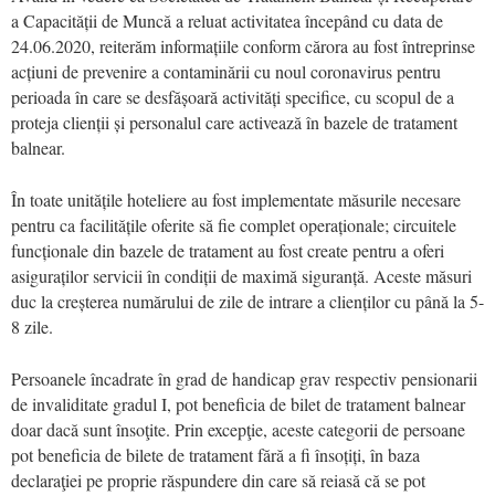
a Capacității de Muncă a reluat activitatea începând cu data de
24.06.2020, reiterăm informațiile conform cărora au fost întreprinse
acțiuni de prevenire a contaminării cu noul coronavirus pentru
perioada în care se desfășoară activități specifice, cu scopul de a
proteja clienții și personalul care activează în bazele de tratament
balnear.
În toate unitățile hoteliere au fost implementate măsurile necesare
pentru ca facilitățile oferite să fie complet operaționale; circuitele
funcționale din bazele de tratament au fost create pentru a oferi
asiguraților servicii în condiții de maximă siguranță. Aceste măsuri
duc la creșterea numărului de zile de intrare a clienților cu până la 5-
8 zile.
Persoanele încadrate în grad de handicap grav respectiv pensionarii
de invaliditate gradul I, pot beneficia de bilet de tratament balnear
doar dacă sunt însoţite. Prin excepţie, aceste categorii de persoane
pot beneficia de bilete de tratament fără a fi însoțiți, în baza
declaraţiei pe proprie răspundere din care să reiasă că se pot