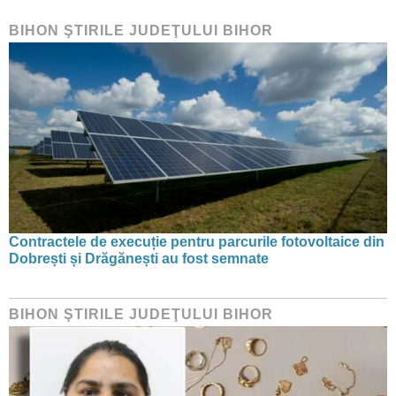
BIHON ŞTIRILE JUDEŢULUI BIHOR
Contractele de execuție pentru parcurile fotovoltaice din
Dobrești și Drăgănești au fost semnate
BIHON ŞTIRILE JUDEŢULUI BIHOR