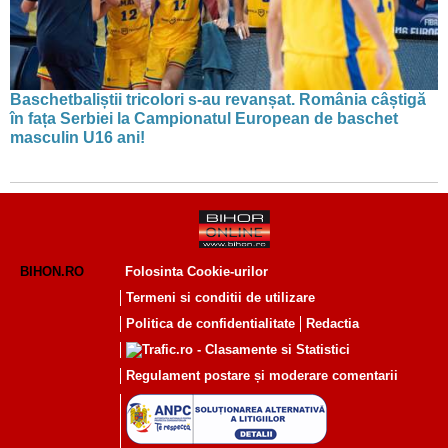
Baschetbaliștii tricolori s-au revanșat. România câștigă
în fața Serbiei la Campionatul European de baschet
masculin U16 ani!
BIHON.RO
Folosinta Cookie-urilor
Termeni si conditii de utilizare
Politica de confidentialitate
Redactia
Regulament postare și moderare comentarii