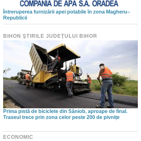
Întreruperea furnizării apei potabile în zona Magheru–
Republicii
BIHON ŞTIRILE JUDEŢULUI BIHOR
Prima pistă de biciclete din Sâniob, aproape de final.
Traseul trece prin zona celor peste 200 de pivnițe
ECONOMIC