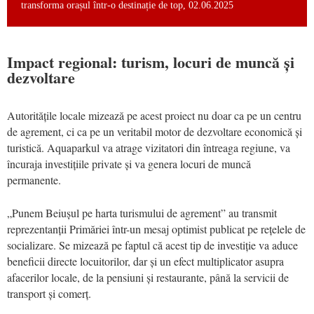
transforma orașul într-o destinație de top, 02.06.2025
Impact regional: turism, locuri de muncă și
dezvoltare
Autoritățile locale mizează pe acest proiect nu doar ca pe un centru
de agrement, ci ca pe un veritabil motor de dezvoltare economică și
turistică. Aquaparkul va atrage vizitatori din întreaga regiune, va
încuraja investițiile private și va genera locuri de muncă
permanente.
„Punem Beiușul pe harta turismului de agrement” au transmit
reprezentanții Primăriei într-un mesaj optimist publicat pe rețelele de
socializare. Se mizează pe faptul că acest tip de investiție va aduce
beneficii directe locuitorilor, dar și un efect multiplicator asupra
afacerilor locale, de la pensiuni și restaurante, până la servicii de
transport și comerț.