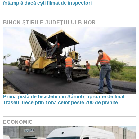
întâmplă dacă ești filmat de inspectori
BIHON ŞTIRILE JUDEŢULUI BIHOR
Prima pistă de biciclete din Sâniob, aproape de final.
Traseul trece prin zona celor peste 200 de pivnițe
ECONOMIC