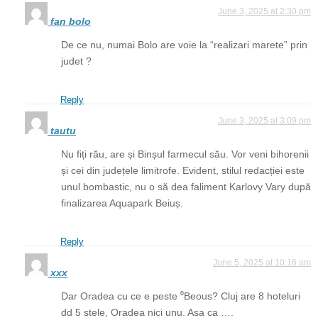
June 3, 2025 at 2:30 pm
fan bolo
De ce nu, numai Bolo are voie la “realizari marete” prin
judet ?
Reply
June 3, 2025 at 3:09 pm
tautu
Nu fiți rău, are și Binșul farmecul său. Vor veni bihorenii
și cei din județele limitrofe. Evident, stilul redacției este
unul bombastic, nu o să dea faliment Karlovy Vary după
finalizarea Aquapark Beiuș.
Reply
June 5, 2025 at 10:16 am
xxx
Dar Oradea cu ce e peste ⁰Beous? Cluj are 8 hoteluri
dd 5 stele, Oradea nici unu. Asa ca ….