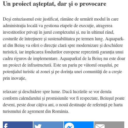
Un proiect așteptat, dar și o provocare
Deși entuziasmul este justificat, rămâne de urmărit modul în care
administrația locală va gestiona etapele de execuție, atragerea
investitorilor privați în jurul complexului și, nu în ultimul rând,
costurile de întreținere și sustenabilitatea pe termen lung. Aquapark-
ul din Beiuș va oferi o direcție clară spre modernizare și deschidere
turistică, iar implicarea fondurilor europene reprezintă garanția unui
cadru riguros de implementare. Aquaparkul de la Beiuș nu este doar
un proiect de infrastructură. Este un pariu pe viitorul orașului, pe
potențialul turistic al zonei și pe dorința unei comunități de a crește
prin inovație,
relaxare și deschidere spre lume. Dacă lucrările se vor derula
conform calendarului și promisiunile vor fi respectate, Beiușul poate
deveni, peste doar câțiva ani, o nouă destinație de referință pe harta
turismului de agrement din România.