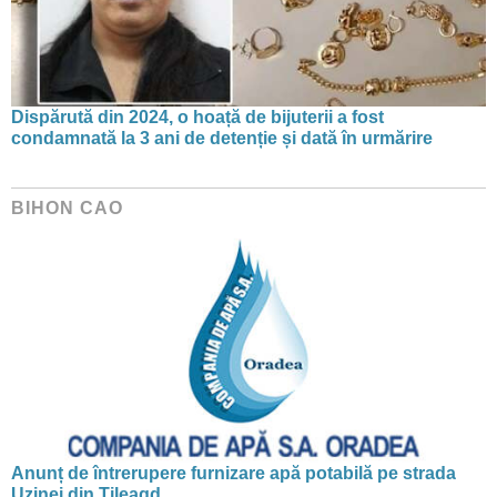
Dispărută din 2024, o hoață de bijuterii a fost
condamnată la 3 ani de detenție și dată în urmărire
BIHON CAO
Anunț de întrerupere furnizare apă potabilă pe strada
Uzinei din Tileagd