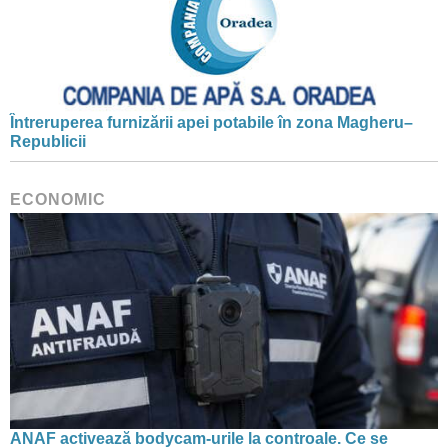
Întreruperea furnizării apei potabile în zona Magheru–
Republicii
ECONOMIC
ANAF activează bodycam-urile la controale. Ce se