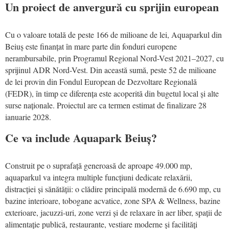
Un proiect de anvergură cu sprijin european
Cu o valoare totală de peste 166 de milioane de lei, Aquaparkul din
Beiuș este finanțat în mare parte din fonduri europene
nerambursabile, prin Programul Regional Nord-Vest 2021–2027, cu
sprijinul ADR Nord-Vest. Din această sumă, peste 52 de milioane
de lei provin din Fondul European de Dezvoltare Regională
(FEDR), în timp ce diferența este acoperită din bugetul local și alte
surse naționale. Proiectul are ca termen estimat de finalizare 28
ianuarie 2028.
Ce va include Aquapark Beiuș?
Construit pe o suprafață generoasă de aproape 49.000 mp,
aquaparkul va integra multiple funcțiuni dedicate relaxării,
distracției și sănătății: o clădire principală modernă de 6.690 mp, cu
bazine interioare, tobogane acvatice, zone SPA & Wellness, bazine
exterioare, jacuzzi-uri, zone verzi și de relaxare în aer liber, spații de
alimentație publică, restaurante, vestiare moderne și facilități