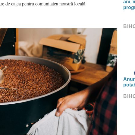
ani, 
re de cafea pentru comunitatea noastră locală.
progr
BIH
Anunț
potab
BIH