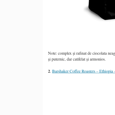
Note: complex și rafinat de ciocolata neag
și puternic, dar catifelat și armonios.
2
.
Barshaker Coffee Roasters – Ethiopi