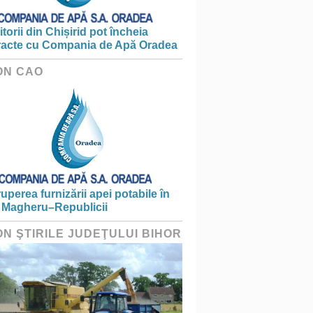
torii din Chișirid pot încheia
racte cu Compania de Apă Oradea
ON CAO
ruperea furnizării apei potabile în
 Magheru–Republicii
ON ŞTIRILE JUDEŢULUI BIHOR