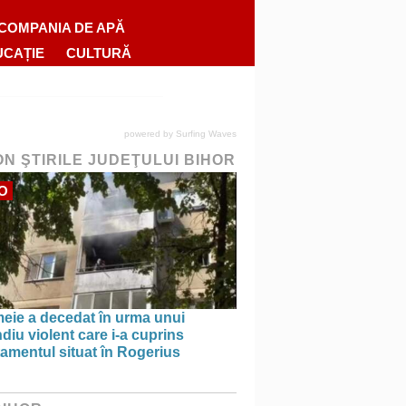
COMPANIA DE APĂ
UCAȚIE
CULTURĂ
powered by
Surfing Waves
ON ŞTIRILE JUDEŢULUI BIHOR
O
meie a decedat în urma unui
diu violent care i-a cuprins
amentul situat în Rogerius