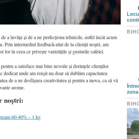
Locui
cont
BIH
de a învăța și de a ne perfecționa tehnicile, astfel încât acum
 Prin intermediul feedback-ului de la clienții noștri, am
r lor în ceea ce privește varietățile și gusturile cafelei.
 pentru a satisface mai bine nevoile și dorințele clienților
n loc dedicat unde am reușit nu doar să dublăm capacitatea
atea de a ne desfășura creativitatea și pentru a inova, ca să vă
Între
ivante arome.
zona
r noștri:
BIH
Dream 60-40% – 1 kg