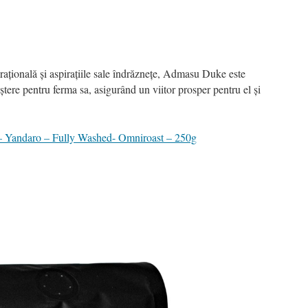
erațională și aspirațiile sale îndrăznețe, Admasu Duke este
eștere pentru ferma sa, asigurând un viitor prosper pentru el și
 – Yandaro – Fully Washed- Omniroast – 250g