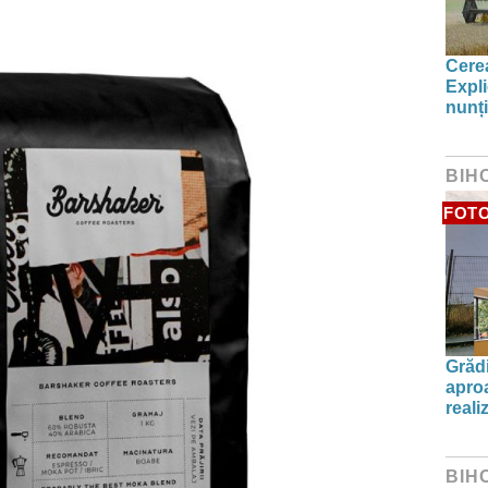
Cerea
Expli
nunți
BIH
FOT
Grădi
aproa
reali
BIH