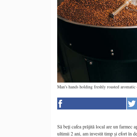
Man's hands holding freshly roasted aromatic 
Să beți cafea prăjită local are un farmec 
ultimii 2 ani, am investit timp și efort în d