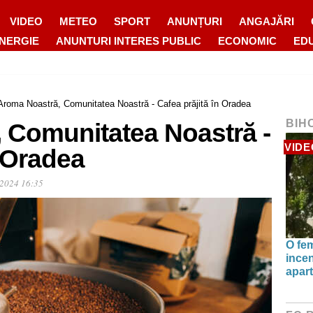
VIDEO
METEO
SPORT
ANUNȚURI
ANGAJĂRI
ENERGIE
ANUNTURI INTERES PUBLIC
ECONOMIC
ED
Aroma Noastră, Comunitatea Noastră - Cafea prăjită în Oradea
BIH
 Comunitatea Noastră -
VIDE
n Oradea
 2024 16:35
O fe
incen
apart