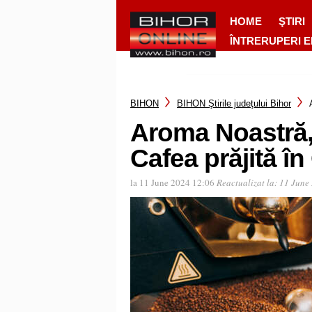
HOME
ŞTIRI
ÎNTRERUPERI 
BIHON
BIHON Ştirile judeţului Bihor
Aroma Noastră,
Cafea prăjită î
la 11 June 2024 12:06
Reactualizat la:
11 June