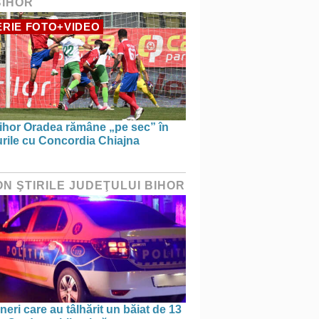
BIHOR
RIE FOTO+VIDEO
ihor Oradea rămâne „pe sec” în
urile cu Concordia Chiajna
ON ŞTIRILE JUDEŢULUI BIHOR
ineri care au tâlhărit un băiat de 13