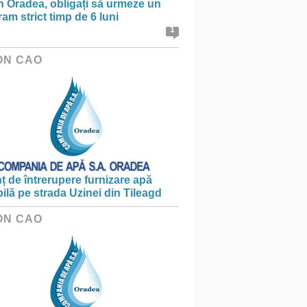
în Oradea, obligați să urmeze un
am strict timp de 6 luni
1
ON CAO
 de întrerupere furnizare apă
ilă pe strada Uzinei din Tileagd
ON CAO