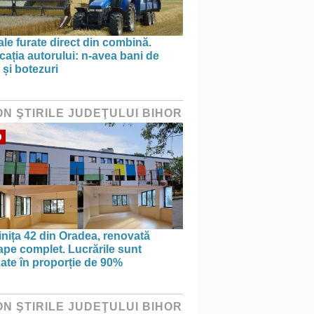
le furate direct din combină.
cația autorului: n-avea bani de
 și botezuri
ON ŞTIRILE JUDEŢULUI BIHOR
O
nița 42 din Oradea, renovată
pe complet. Lucrările sunt
zate în proporție de 90%
ON ŞTIRILE JUDEŢULUI BIHOR