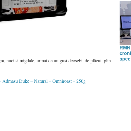
RMN 
croni
speci
ra, nuci si migdale, urmat de un gust deosebit de plăcut, plin
a – Admasu Duke – Natural – Omniroast – 250g