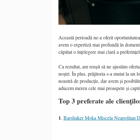
Această perioadă ne-a oferit oportunitatea 
avem o expertiză mai profundă în domeniu.
căpătat o înțelegere mai clară a preferințelo
Ca rezultat, am reușit să ne ajustăm oferta
noștri. În plus, prăjitoria s-a mutat la u
noastră de producție, dar avem și posibilit
aducem mereu cele mai proaspete și capt
Top 3 preferate ale cliențilo
1
.
Barshaker Moka Miscela Neapolitan 