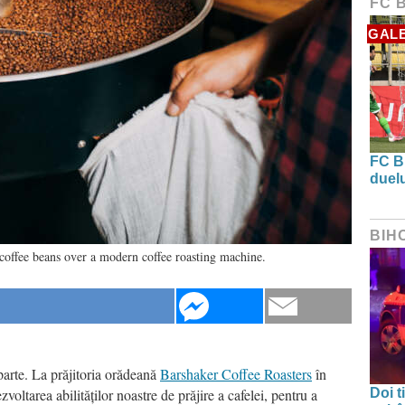
FC 
GALE
FC B
duel
BIH
coffee beans over a modern coffee roasting machine.
aparte. La prăjitoria orădeană
Barshaker Coffee Roasters
în
ezvoltarea abilităților noastre de prăjire a cafelei, pentru a
Doi t