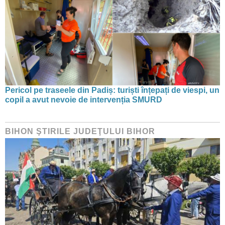
Pericol pe traseele din Padiș: turiști înțepați de viespi, un
copil a avut nevoie de intervenția SMURD
BIHON ŞTIRILE JUDEŢULUI BIHOR