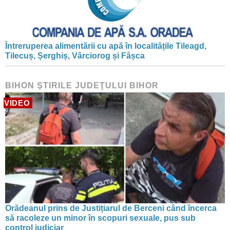
Întreruperea alimentării cu apă în localitățile Tileagd,
Tilecuș, Șerghiș, Vârciorog și Fâșca
BIHON ŞTIRILE JUDEŢULUI BIHOR
VIDEO
Orădeanul prins de Justițiarul de Berceni când încerca
să racoleze un minor în scopuri sexuale, pus sub
control judiciar