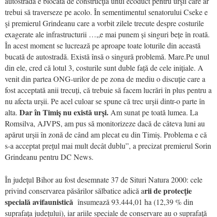
autostradă e blocată de construcţia unui ecoduct pentru urşii care ar
trebui să traverseze pe acolo. În sementimentul senatorului Cseke e
şi premierul Grindeanu care a vorbit zilele trecute despre costurile
exagerate ale infrastructurii …„e mai punem și singuri bețe în roată.
În acest moment se lucrează pe aproape toate loturile din această
bucată de autostradă. Există însă o singură problemă. Mare.Pe unul
din ele, cred că lotul 3, costurile sunt duble față de cele inițiale. A
venit din partea ONG-urilor de pe zona de mediu o discuție care a
fost acceptată anii trecuți, că trebuie să facem lucrări în plus pentru a
nu afecta urșii. Pe acel culoar se spune că trec urșii dintr-o parte în
Dar în Timiș nu există urși.
alta.
Am sunat pe toată lumea. La
Romsilva, AJVPS, am pus să monitorizeze dacă de câteva luni au
apărut urșii în zonă de când am plecat eu din Timiș. Problema e că
s-a acceptat prețul mai mult decât dublu”, a precizat premierul Sorin
Grindeanu pentru DC News.
În judeţul Bihor au fost desemnate 37 de Situri Natura 2000: cele
rii de protecţie
privind conservarea păsărilor sălbatice adică a
specială avifaunistică
însumează 93.444,01 ha (12,39 % din
suprafaţa judeţului), iar ariile speciale de conservare au o suprafaţă