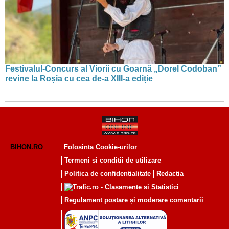
Festivalul-Concurs al Viorii cu Goarnă „Dorel Codoban”
revine la Roșia cu cea de-a XIII-a ediție
BIHON.RO
Folosinta Cookie-urilor
Termeni si conditii de utilizare
Politica de confidentialitate
Redactia
Regulament postare și moderare comentarii