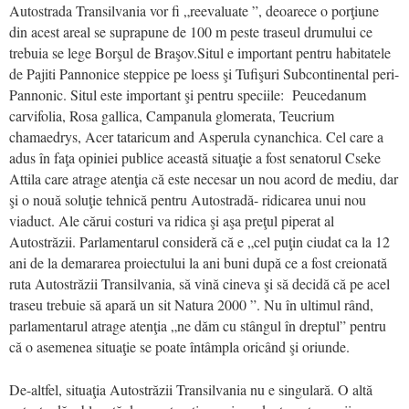
Autostrada Transilvania vor fi „reevaluate ”, deoarece o porţiune
din acest areal se suprapune de 100 m peste traseul drumului ce
trebuia se lege Borşul de Braşov.Situl e important pentru habitatele
de Pajiti Pannonice steppice pe loess şi Tufişuri Subcontinental peri-
Pannonic. Situl este important şi pentru speciile: Peucedanum
carvifolia, Rosa gallica, Campanula glomerata, Teucrium
chamaedrys, Acer tataricum and Asperula cynanchica. Cel care a
adus în faţa opiniei publice această situaţie a fost senatorul Cseke
Attila care atrage atenţia că este necesar un nou acord de mediu, dar
şi o nouă soluţie tehnică pentru Autostradă- ridicarea unui nou
viaduct. Ale cărui costuri va ridica şi aşa preţul piperat al
Autostrăzii. Parlamentarul consideră că e „cel puţin ciudat ca la 12
ani de la demararea proiectului la ani buni după ce a fost creionată
ruta Autostrăzii Transilvania, să vină cineva şi să decidă că pe acel
traseu trebuie să apară un sit Natura 2000 ”. Nu în ultimul rând,
parlamentarul atrage atenţia „ne dăm cu stângul în dreptul” pentru
că o asemenea situaţie se poate întâmpla oricând şi oriunde.
De-altfel, situaţia Autostrăzii Transilvania nu e singulară. O altă