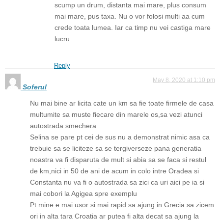
scump un drum, distanta mai mare, plus consum
mai mare, pus taxa. Nu o vor folosi multi aa cum
crede toata lumea. Iar ca timp nu vei castiga mare
lucru.
Reply
May 8, 2020 at 1:10 pm
Soferul
Nu mai bine ar licita cate un km sa fie toate firmele de casa
multumite sa muste fiecare din marele os,sa vezi atunci
autostrada smechera
Selina se pare pt cei de sus nu a demonstrat nimic asa ca
trebuie sa se liciteze sa se tergiverseze pana generatia
noastra va fi disparuta de mult si abia sa se faca si restul
de km,nici in 50 de ani de acum in colo intre Oradea si
Constanta nu va fi o autostrada sa zici ca uri aici pe ia si
mai cobori la Agigea spre exemplu
Pt mine e mai usor si mai rapid sa ajung in Grecia sa zicem
ori in alta tara Croatia ar putea fi alta decat sa ajung la