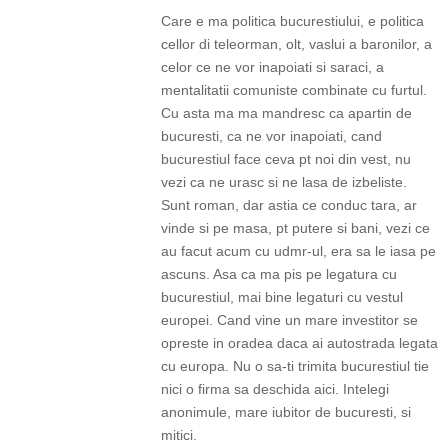
Care e ma politica bucurestiului, e politica
cellor di teleorman, olt, vaslui a baronilor, a
celor ce ne vor inapoiati si saraci, a
mentalitatii comuniste combinate cu furtul.
Cu asta ma ma mandresc ca apartin de
bucuresti, ca ne vor inapoiati, cand
bucurestiul face ceva pt noi din vest, nu
vezi ca ne urasc si ne lasa de izbeliste.
Sunt roman, dar astia ce conduc tara, ar
vinde si pe masa, pt putere si bani, vezi ce
au facut acum cu udmr-ul, era sa le iasa pe
ascuns. Asa ca ma pis pe legatura cu
bucurestiul, mai bine legaturi cu vestul
europei. Cand vine un mare investitor se
opreste in oradea daca ai autostrada legata
cu europa. Nu o sa-ti trimita bucurestiul tie
nici o firma sa deschida aici. Intelegi
anonimule, mare iubitor de bucuresti, si
mitici.