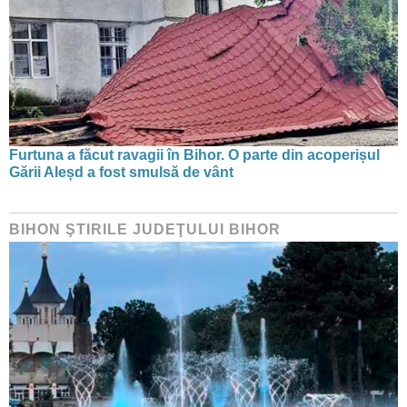
Furtuna a făcut ravagii în Bihor. O parte din acoperișul
Gării Aleșd a fost smulsă de vânt
BIHON ŞTIRILE JUDEŢULUI BIHOR