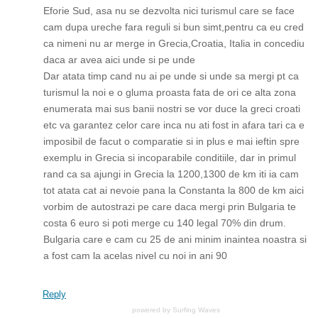
Eforie Sud, asa nu se dezvolta nici turismul care se face
cam dupa ureche fara reguli si bun simt,pentru ca eu cred
ca nimeni nu ar merge in Grecia,Croatia, Italia in concediu
daca ar avea aici unde si pe unde
Dar atata timp cand nu ai pe unde si unde sa mergi pt ca
turismul la noi e o gluma proasta fata de ori ce alta zona
enumerata mai sus banii nostri se vor duce la greci croati
etc va garantez celor care inca nu ati fost in afara tari ca e
imposibil de facut o comparatie si in plus e mai ieftin spre
exemplu in Grecia si incoparabile conditiile, dar in primul
rand ca sa ajungi in Grecia la 1200,1300 de km iti ia cam
tot atata cat ai nevoie pana la Constanta la 800 de km aici
vorbim de autostrazi pe care daca mergi prin Bulgaria te
costa 6 euro si poti merge cu 140 legal 70% din drum.
Bulgaria care e cam cu 25 de ani minim inaintea noastra si
a fost cam la acelas nivel cu noi in ani 90
Reply
powered by
Surfing Waves