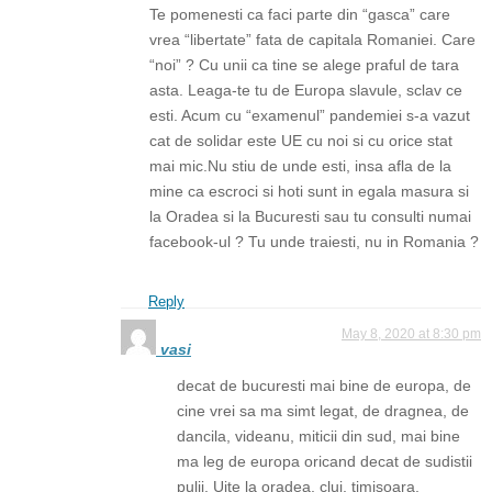
Te pomenesti ca faci parte din “gasca” care
vrea “libertate” fata de capitala Romaniei. Care
“noi” ? Cu unii ca tine se alege praful de tara
asta. Leaga-te tu de Europa slavule, sclav ce
esti. Acum cu “examenul” pandemiei s-a vazut
cat de solidar este UE cu noi si cu orice stat
mai mic.Nu stiu de unde esti, insa afla de la
mine ca escroci si hoti sunt in egala masura si
la Oradea si la Bucuresti sau tu consulti numai
facebook-ul ? Tu unde traiesti, nu in Romania ?
Reply
May 8, 2020 at 8:30 pm
vasi
decat de bucuresti mai bine de europa, de
cine vrei sa ma simt legat, de dragnea, de
dancila, videanu, miticii din sud, mai bine
ma leg de europa oricand decat de sudistii
pulii. Uite la oradea, cluj, timisoara,