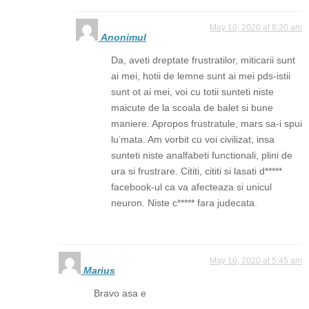
May 10, 2020 at 8:20 am
Anonimul
Da, aveti dreptate frustratilor, miticarii sunt
ai mei, hotii de lemne sunt ai mei pds-istii
sunt ot ai mei, voi cu totii sunteti niste
maicute de la scoala de balet si bune
maniere. Apropos frustratule, mars sa-i spui
lu’mata. Am vorbit cu voi civilizat, insa
sunteti niste analfabeti functionali, plini de
ura si frustrare. Cititi, cititi si lasati d*****
facebook-ul ca va afecteaza si unicul
neuron. Niste c***** fara judecata.
May 10, 2020 at 5:45 am
Marius
Bravo asa e