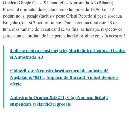
Oradea (Girație Calea Sântandrei) – Autostrada A3 (Biharia).
Proiectul drumului de legătură are o lungime de 18,96 km, 12
poduri noi și pasaje (inclusiv peste Crișul Repede și peste șoseaua
Borșului), dar și 3 noduri rutiere. Durata contractului este 48 de
luni, însă rămâne de văzut când se va finaliza licitația, respectiv ce
șanse sunt ca ordinul de începere a lucrărilor să fie emis în acest an!
4 oferte pentru construcția legăturii dintre Centura Oradea
și Autostrada A3
Chinezii vor să construiască sectorul de autostradă
Nușfalău &#8211; Suplacu de Barcău! Au fost depuse 5
oferte
Autostrada Oradea &#8211; Cluj-Napoca: licitații
suspendate și clarificări greoaie