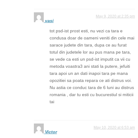
May 9, 2020 at 2:35 pm
vasi
tot psd-ist prost esti, nu vezi ca tara e
condusa doar de oameni veniti din cele mai
sarace judete din tara, dupa ce au furat
totul din judetele lor au pus mana pe tara,
se vede ca esti un psd-ist imputit ca vii cu
metoda voastra3 ani stati la putere, jefuiti
tara apoi un an dati inapoi tara pe mana
opozitiei sa poata repara ce ati distrus voi.
Nu astia ce conduc tara de 6 luni au distrus
romania , dar tu esti cu bucurestiul si miticii
tai
May 10, 2020 at 6:53 am
Victor