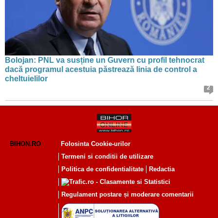
Bolojan: PNL va susține un Guvern cu profil tehnocrat
dacă programul acestuia păstrează linia de control a
cheltuielilor
2
BIHON.RO
Folosinta Cookie-urilor
Termeni si conditii de utilizare
Politica de confidentialitate
Redactia
Regulament postare și moderare comentarii