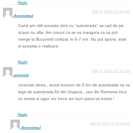
Reply
May 8, 2020 at 7:43 am
Anonimul
Cand am citit aceasta stire cu “autostrada” sa cad de pe
scaun nu alta. Am crezut ca se va inaugura ca sa pot
merge la Bucuresti civilizat, in 6-7 ore. Nu pot spune, este
si aceasta o realizare.
Reply
May 8, 2020 at 7:54 am
anonim
corectati stirea , acest tronson de 5 km de autostrada ne va
lega de autostrada A3 din Ungaria , cea din Romania inca
nu exista si sigur vor trece ani buni pana va exista !
Reply
May 8, 2020 at 10:34 am
Anonimul