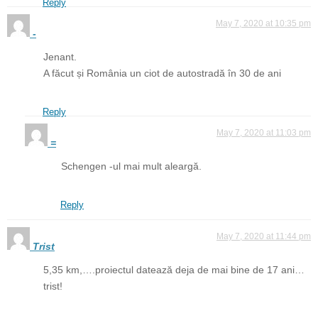
Reply
May 7, 2020 at 10:35 pm
-
Jenant.
A făcut și România un ciot de autostradă în 30 de ani
Reply
May 7, 2020 at 11:03 pm
=
Schengen -ul mai mult aleargă.
Reply
May 7, 2020 at 11:44 pm
Trist
5,35 km,….proiectul datează deja de mai bine de 17 ani…
trist!