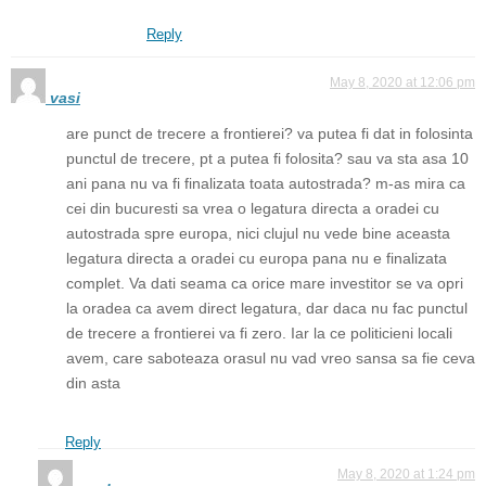
Reply
May 8, 2020 at 12:06 pm
vasi
are punct de trecere a frontierei? va putea fi dat in folosinta
punctul de trecere, pt a putea fi folosita? sau va sta asa 10
ani pana nu va fi finalizata toata autostrada? m-as mira ca
cei din bucuresti sa vrea o legatura directa a oradei cu
autostrada spre europa, nici clujul nu vede bine aceasta
legatura directa a oradei cu europa pana nu e finalizata
complet. Va dati seama ca orice mare investitor se va opri
la oradea ca avem direct legatura, dar daca nu fac punctul
de trecere a frontierei va fi zero. Iar la ce politicieni locali
avem, care saboteaza orasul nu vad vreo sansa sa fie ceva
din asta
Reply
May 8, 2020 at 1:24 pm