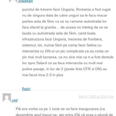
oradean
punctul de trecere face Ungaria, Romania a fost rugat
nu de singura data de catre unguri sa le faca macar
partea asta de 5km ca sa nu ramane autostrada lor
fara sfarsit la granita… de aceea nu inteleg de ce se
lauda cu autostrada asta de 5km, cand toata
infrastructura face Ungaria, trecerea de frontiera,
sistemul, tot, numai 5km pe camp face Selina cu
intersectia cu DN-ul un pic complicata ca sa costa un
pic mai mult lucrarea, ca nu zice mie ca n-a fost destule
loc spre Salard ca sa faca intersectia cu mult mai
putine pasaje, in loc de 2 (peste linia CFR si DN) au
mai facut inca 2-3 in plus
Reply
May 8, 2020 at 12:41 pm
ctd
Păi era vorba ca pe 1 iunie se va face inaugurarea (ca
decembrie anul trecut ne- am prins tOți că erea o glumă de