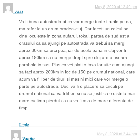
May 8, 2020 at 12:49 pm
vasi
Va fi buna autostrada pt ca vor merge toate tirurile pe ea,
ma refer la un drum oradea-cluj. Dar faceti un calcul pe
cine locuieste in zona nufarul, tokai, partea de sud est a
orasului ca sa ajungi pe autostrada va trebui sa mergi
aprox 30km sa urci pea, iar de acolo pana in cluj vor fi
aprox 180km ca nu merge drept spre cluj are o usoara
parabola in sus. Plus ca vei plati o taxa Iar uite cum ajungi
sa faci aprox 200km in loc de 150 pe drumul national, care
acum va fi liber de tiruri si masini mici care vor merge o
parte pe autostrada. Deci va fi o placere sa circuli pe
drumul national ca va fi liber, si nu se justifica o distnta mai
mare cu timp pierdut ca nu va fi asa de mare diferenta de
timp.
Reply
May 8, 2020 at 3:44 pm
Vasile