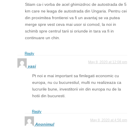
Stiam ca-i vorba de acel ghimizdroc de autostrada de 5
km care ne leaga de autostrada din Ungaria. Pentru cei
din proximitea frontierei va fi un avantaj se va putea
merge spre vest ceva mai usor si comod, la noi in
schimb spre centrul tarii si oriunde in tara va fi in
continuare un chin.
Reply
May 8, 2020 at 12:08 pm
vasi
Pt noi e mai important sa fimlegati economic cu
europa, nu cu bucurestiul, multi nu realizeaza ca
lucrurile bune, investitorii vin din europa nu de la
hotii din bucuresti.
Reply
May 8, 2020 at 4:56 pm
Anonimul