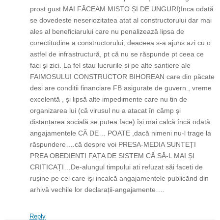
prost gust MAI FĂCEAM MISTO ȘI DE UNGURI)Inca odată
se dovedeste neseriozitatea atat al constructorului dar mai
ales al beneficiarului care nu penalizează lipsa de
corectitudine a constructorului, deaceea s-a ajuns azi cu o
astfel de infrastructură, pt că nu se răspunde pt ceea ce
faci și zici. La fel stau lucrurile si pe alte santiere ale
FAIMOSULUI CONSTRUCTOR BIHOREAN care din păcate
desi are conditii financiare FB asigurate de guvern., vreme
excelentă , și lipsă alte impedimente care nu tin de
organizarea lui (că virusul nu a atacat în cămp și
distanțarea socială se putea face) își mai calcă încă odată
angajamentele CĂ DE… POATE ,dacă nimeni nu-l trage la
răspundere….că despre voi PRESA-MEDIA SUNTEȚI
PREA OBEDIENTI FAȚA DE SISTEM CĂ SĂ-L MAI ȘI
CRITICAȚI…De-alungul timpului ati refuzat săi faceti de
rușine pe cei care iși incalcă angajamentele publicănd din
arhivă vechile lor declarații-angajamente….
Reply