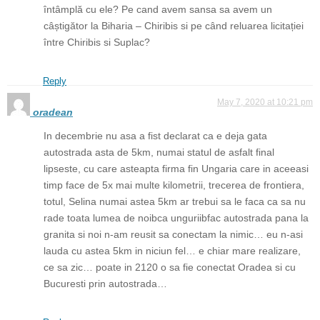
întâmplă cu ele? Pe cand avem sansa sa avem un
câștigător la Biharia – Chiribis si pe când reluarea licitației
între Chiribis si Suplac?
Reply
May 7, 2020 at 10:21 pm
oradean
In decembrie nu asa a fist declarat ca e deja gata
autostrada asta de 5km, numai statul de asfalt final
lipseste, cu care asteapta firma fin Ungaria care in aceeasi
timp face de 5x mai multe kilometrii, trecerea de frontiera,
totul, Selina numai astea 5km ar trebui sa le faca ca sa nu
rade toata lumea de noibca unguriibfac autostrada pana la
granita si noi n-am reusit sa conectam la nimic… eu n-asi
lauda cu astea 5km in niciun fel… e chiar mare realizare,
ce sa zic… poate in 2120 o sa fie conectat Oradea si cu
Bucuresti prin autostrada…