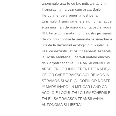
anonimule uita-te ce fac miticarii tai prin
Transilavnia! Ia vezi cum arata Baile
Herculane, pe vremuri a fost perla
turismului Transilvanene si nu numai, acusi
e un morman de ruina datorita psd si voua
!!! Uita-te cum arata muntii nostrii jecmaniti
de voi prin contracte semnate la smecherie,
uita-te la dezastrul ecologic din Suplac, si
vezi ce dezastru ati vrut neaparat sa faceti
la Rosia Montana!!! cara-ti matele dincolo
de Carpati cacatule !!!TRANSILVANIA E AL
ARDELENILOR INDIFERENT DE NATIE,AL
CELOR CARE TRAIESC AICI DE MOS IN
STRAMOS SI VA FI AL COPIILOR NOSTRII
!!! MARS INAPOI IN MITICAR LAND CA
ACOLO E LOCUL TAU CU SMECHERIILE
TALE ! SA TRAIASCA TRANSILVANIA
AUTONOMA SI LIBERA !