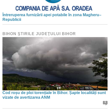
Întreruperea furnizării apei potabile în zona Magheru–
Republicii
BIHON ŞTIRILE JUDEŢULUI BIHOR
Cod roșu de ploi torențiale în Bihor. Șapte localități sunt
vizate de avertizarea ANM
1