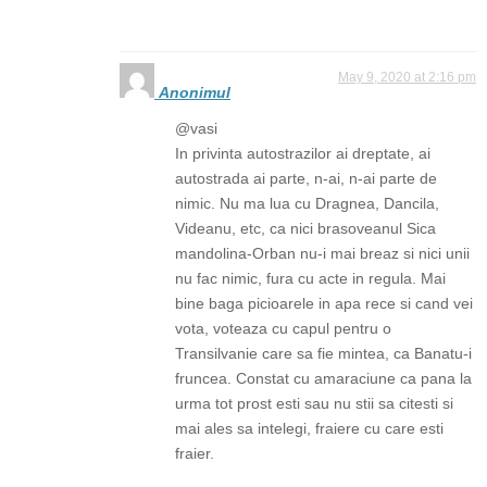
May 9, 2020 at 2:16 pm
Anonimul
@vasi
In privinta autostrazilor ai dreptate, ai
autostrada ai parte, n-ai, n-ai parte de
nimic. Nu ma lua cu Dragnea, Dancila,
Videanu, etc, ca nici brasoveanul Sica
mandolina-Orban nu-i mai breaz si nici unii
nu fac nimic, fura cu acte in regula. Mai
bine baga picioarele in apa rece si cand vei
vota, voteaza cu capul pentru o
Transilvanie care sa fie mintea, ca Banatu-i
fruncea. Constat cu amaraciune ca pana la
urma tot prost esti sau nu stii sa citesti si
mai ales sa intelegi, fraiere cu care esti
fraier.