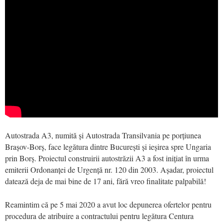
Autostrada A3, numită și Autostrada Transilvania pe porțiunea
Brașov-Borș, face legătura dintre București și ieșirea spre Ungaria
prin Borș. Proiectul construirii autostrăzii A3 a fost inițiat în urma
emiterii Ordonanței de Urgență nr. 120 din 2003. Așadar, proiectul
datează deja de mai bine de 17 ani, fără vreo finalitate palpabilă!
Reamintim că pe 5 mai 2020 a avut loc depunerea ofertelor pentru
procedura de atribuire a contractului pentru legătura Centura