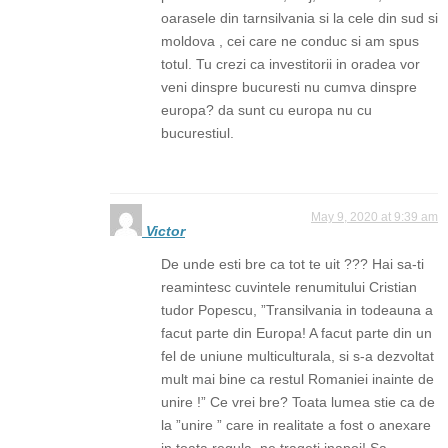
oarasele din tarnsilvania si la cele din sud si
moldova , cei care ne conduc si am spus
totul. Tu crezi ca investitorii in oradea vor
veni dinspre bucuresti nu cumva dinspre
europa? da sunt cu europa nu cu
bucurestiul.
May 9, 2020 at 9:39 am
Victor
De unde esti bre ca tot te uit ??? Hai sa-ti
reamintesc cuvintele renumitului Cristian
tudor Popescu, ”Transilvania in todeauna a
facut parte din Europa! A facut parte din un
fel de uniune multiculturala, si s-a dezvoltat
mult mai bine ca restul Romaniei inainte de
unire !” Ce vrei bre? Toata lumea stie ca de
la ”unire ” care in realitate a fost o anexare
in toata regula, ne trageti inapoi! Sa