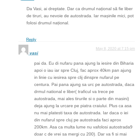
Da Vasi, ai dreptate. Dar ca drumul național să fie liber
de tiruri, au nevoie de autostrada. Iar mașinile mici, pot
folosi drumul național.
Reply
May 8, 2020 at 7:15 pm
vasi
pai da. Eu di nufaru pana ajung la iesire din Biharia
apoi o iau iar spre Cluj, fac aprox 40km pan ajung
in linie cu iesirea spre clij dinspre nufarul pe
centura. Pai pana ajung sa urc pe autostrada, daca
drmul national e liber( traficul va trece pe
autostrada, mai ales tirurile si o parte din masini)
deja ajung la urcare pe piatra craiului. Plus ca asa
nu mai platesti taxa de autostrada. Iar daca o iei
din nufarul spre cluj pe autostrada faci aprox
200km. Asa ca multa lume nu vafolosi autostrada9
doar c de vrei sa mergi cu 200). Dar va fi si mai