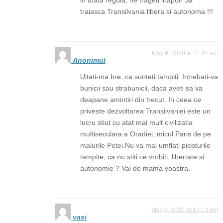
traiasca Transilvania libera si autonoma !!!
May 9, 2020 at 11:44 am
Anonimul
Uitati-ma bre, ca sunteti tampiti. Intrebati-va
bunicii sau strabunicii, daca aveti sa va
deapane amintiri din trecut. In ceea ce
priveste dezvoltarea Transilvaniei este un
lucru stiut cu atat mai mult civilizatia
multiseculara a Oradiei, micul Paris de pe
malurile Petei.Nu va mai umflati piepturile
tampite, ca nu stiti ce vorbiti, libertate si
autonomie ? Vai de mama voastra.
May 9, 2020 at 12:13 pm
vasi