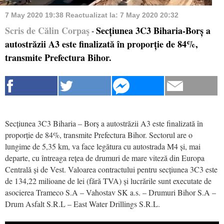
7 May 2020 19:38
Reactualizat la:
7 May 2020 20:32
Scris de Călin Corpaş
Secțiunea 3C3 Biharia-Borș a
-
autostrăzii A3 este finalizată în proporție de 84%,
transmite Prefectura Bihor.
Secțiunea 3C3 Biharia – Borș a autostrăzii A3 este finalizată în
proporție de 84%, transmite Prefectura Bihor. Sectorul are o
lungime de 5,35 km, va face legătura cu autostrada M4 și, mai
departe, cu întreaga rețea de drumuri de mare viteză din Europa
Centrală și de Vest. Valoarea contractului pentru secțiunea 3C3 este
de 134,22 milioane de lei (fără TVA) și lucrările sunt executate de
asocierea Trameco S.A – Vahostav SK a.s. – Drumuri Bihor S.A –
Drum Asfalt S.R.L – East Water Drillings S.R.L.