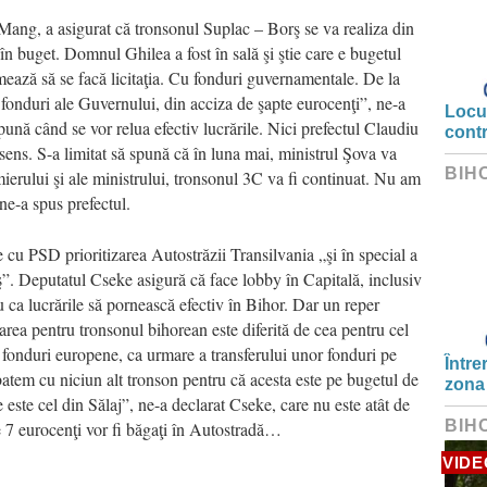
ang, a asigurat că tronsonul Suplac – Borş se va realiza din
n buget. Domnul Ghilea a fost în sală şi ştie care e bugetul
urmează să se facă licitaţia. Cu fonduri guvernamentale. De la
 fonduri ale Guvernului, din acciza de şapte eurocenţi”, ne-a
Locui
spună când se vor relua efectiv lucrările. Nici prefectul Claudiu
cont
 sens. S-a limitat să spună că în luna mai, ministrul Şova va
BIH
ierului şi ale ministrului, tronsonul 3C va fi continuat. Nu am
 ne-a spus prefectul.
u PSD prioritizarea Autostrăzii Transilvania „şi în special a
. Deputatul Cseke asigură că face lobby în Capitală, inclusiv
a lucrările să pornească efectiv în Bihor. Dar un reper
rea pentru tronsonul bihorean este diferită de cea pentru cel
 fonduri europene, ca urmare a transferului unor fonduri pe
Între
batem cu niciun alt tronson pentru că acesta este pe bugetul de
zona
e este cel din Sălaj”, ne-a declarat Cseke, care nu este atât de
BIH
 7 eurocenţi vor fi băgaţi în Autostradă…
VIDE