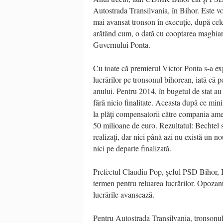
Autostrada Transilvania, în Bihor. Este 
mai avansat tronson în execuţie, după cel
arătând cum, o dată cu cooptarea maghiaril
Guvernului Ponta.
Cu toate că premierul Victor Ponta s-a exp
lucrărilor pe tronsonul bihorean, iată că 
anului. Pentru 2014, în bugetul de stat au 
fără nicio finalitate. Aceasta după ce min
la plăţi compensatorii către compania ame
50 milioane de euro. Rezultatul: Bechtel s
realizaţi, dar nici până azi nu există un n
nici pe departe finalizată.
Prefectul Claudiu Pop, şeful PSD Bihor,
termen pentru reluarea lucrărilor. Opozant
lucrările avansează.
Pentru Autostrada Transilvania, tronsonu