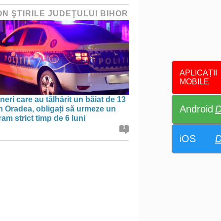
ON ŞTIRILE JUDEŢULUI BIHOR
APLICAȚII
MOBILE
ineri care au tâlhărit un băiat de 13
Android
D
în Oradea, obligați să urmeze un
am strict timp de 6 luni
1
iOS
D