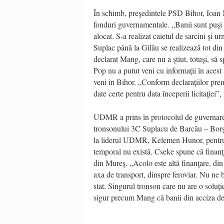
În schimb, preşedintele PSD Bihor, Ioan M
fonduri guvernamentale. „Banii sunt puşi î
alocat. S-a realizat caietul de sarcini şi 
Suplac până la Gilău se realizează tot din
declarat Mang, care nu a ştiut, totuşi, să 
Pop nu a putut veni cu informații în acest
veni în Bihor. „Conform declaraţiilor prem
date certe pentru data începerii licitaţiei”,
UDMR a prins în protocolul de guvernare c
tronsonului 3C Suplacu de Barcău – Borş”
la liderul UDMR, Kelemen Hunor, pentru c
temporal nu există. Cseke spune că finanţa
din Mureş. „Acolo este altă finanţare, din
axa de transport, dinspre feroviar. Nu ne 
stat. Singurul tronson care nu are o soluţi
sigur precum Mang că banii din acciza de