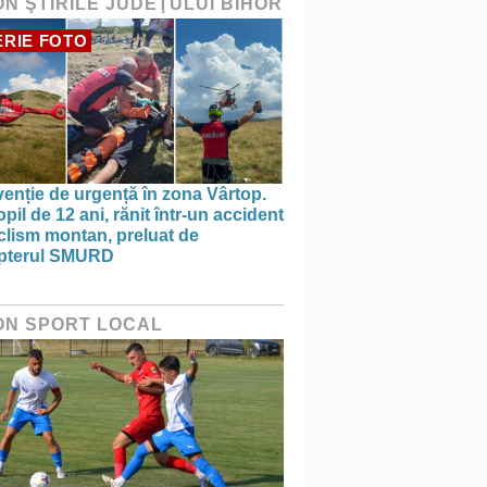
ON ŞTIRILE JUDEŢULUI BIHOR
RIE FOTO
venție de urgență în zona Vârtop.
pil de 12 ani, rănit într-un accident
clism montan, preluat de
opterul SMURD
ON SPORT LOCAL