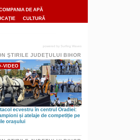
COMPANIA DE APĂ
UCAȚIE
CULTURĂ
powered by
Surfing Waves
ON ŞTIRILE JUDEŢULUI BIHOR
-VIDEO
acol ecvestru în centrul Oradiei:
ampioni și atelaje de competiție pe
ile orașului