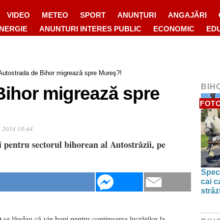
VIDEO
METEO
SPORT
ANUNȚURI
ANGAJĂRI
ENERGIE
ANUNTURI INTERES PUBLIC
ECONOMIC
ED
Autostrada de Bihor migrează spre Mureş?!
BIH
Bihor migrează spre
FOTO
l 2014 18:44
 pentru sectorul bihorean al Autostrăzii, pe
Spect
cai c
străz
e lăudau că vin bani pentru continuarea lucrărilor la