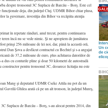
BIH
vorba despre tronsonul 3C Suplacu de Barcău – Borş. Este cel
GALE
e funcţionale deja, din judeţul Cluj. UDMR Bihor chiar plusa,
or la guvernare, investiţia din Bihor va recăpăta atenţia
rimat în repetate rânduri, anul trecut, pentru continuarea
pe teren încă nu se vede nimic. Şi ne apropiem de jumătatea
Inter
fost prinşi 256 milioane de lei noi, dar, până la această oră,
Un co
istrul Dan Şova a desfăcut contractul cu Bechtel şi s-a angajat
de ci
ricană de 37,2 milioane de euro, plus achitarea datoriilor de
elic
-a dus cu conturile pline şi doar 50 kilometri de autostradă
ou constructor pentru tronsonul 3C, deoarece licitaţia nu este
BIH
 Ioan Mang şi deputatul UDMR Cseke Attila nu pot da un
ul Gavrilă Ghilea arată că pe un alt tronson, în judeţul Mureş,
l 3C Suplacu de Barcău – Borş, s-au alocat pentru 2014, din