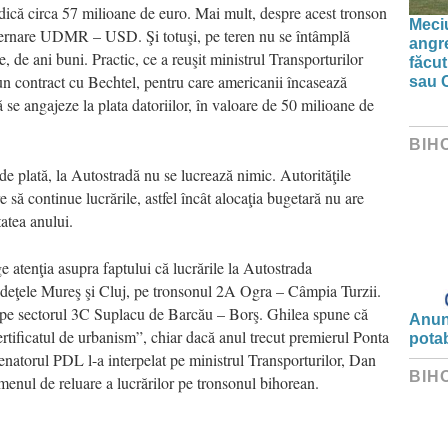
Adică circa 57 milioane de euro. Mai mult, despre acest tronson
Meciu
uvernare UDMR – USD. Şi totuşi, pe teren nu se întâmplă
angre
e, de ani buni. Practic, ce a reuşit ministrul Transporturilor
făcut
un contract cu Bechtel, pentru care americanii încasează
sau 
 se angajeze la plata datoriilor, în valoare de 50 milioane de
BIH
e plată, la Autostradă nu se lucrează nimic. Autorităţile
să continue lucrările, astfel încât alocaţia bugetară nu are
tatea anului.
e atenţia asupra faptului că lucrările la Autostrada
judeţele Mureş şi Cluj, pe tronsonul 2A Ogra – Câmpia Turzii.
t pe sectorul 3C Suplacu de Barcău – Borş. Ghilea spune că
Anunț
rtificatul de urbanism”, chiar dacă anul trecut premierul Ponta
potab
Senatorul PDL l-a interpelat pe ministrul Transporturilor, Dan
BIH
rmenul de reluare a lucrărilor pe tronsonul bihorean.