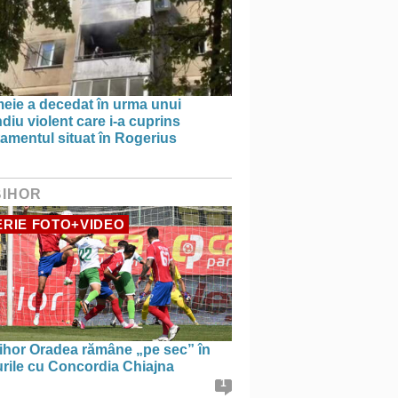
meie a decedat în urma unui
diu violent care i-a cuprins
amentul situat în Rogerius
BIHOR
RIE FOTO+VIDEO
ihor Oradea rămâne „pe sec” în
urile cu Concordia Chiajna
1