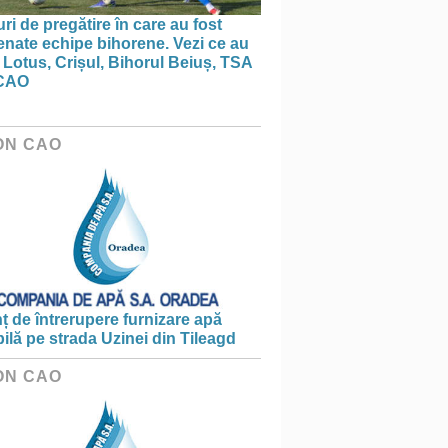
ri de pregătire în care au fost
nate echipe bihorene. Vezi ce au
 Lotus, Crișul, Bihorul Beiuș, TSA
CAO
ON CAO
 de întrerupere furnizare apă
ilă pe strada Uzinei din Tileagd
ON CAO