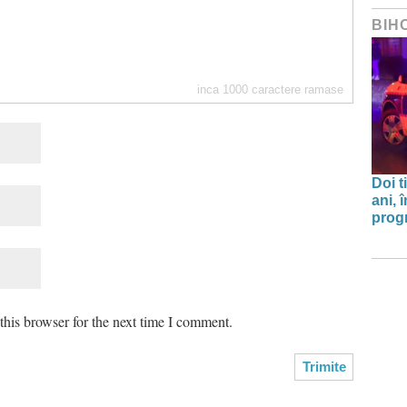
BIH
inca
1000
caractere ramase
Doi t
ani, 
progr
his browser for the next time I comment.