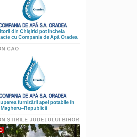
torii din Chișirid pot încheia
racte cu Compania de Apă Oradea
ON CAO
ruperea furnizării apei potabile în
 Magheru–Republicii
ON ŞTIRILE JUDEŢULUI BIHOR
O