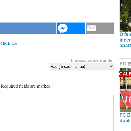
O fe
incen
MR Bihor
apart
filtreaza comentariile
FC 
GALE
Required fields are marked
*
FC B
duel