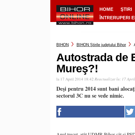
HOME
ŞTIRI
ÎNTRERUPERI 
BIHON
BIHON Ştirile judeţului Bihor
Autostrada de 
Mureş?!
la 17 April 2014 18:42
Reactualizat la:
17 Apri
Deşi pentru 2014 sunt bani alocaţi
sectorul 3C nu se vede nimic.
Anul trecut, atât UDMR Bihor cât şi PSD s