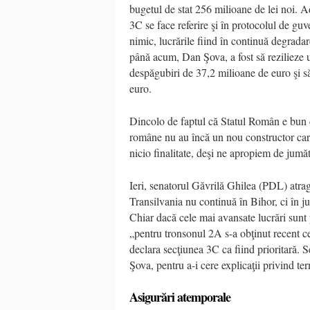
bugetul de stat 256 milioane de lei noi. 
3C se face referire şi în protocolul de g
nimic, lucrările fiind în continuă degradar
până acum, Dan Şova, a fost să rezilieze 
despăgubiri de 37,2 milioane de euro şi să
euro.
Dincolo de faptul că Statul Român e bun d
române nu au încă un nou constructor care 
nicio finalitate, deşi ne apropiem de jumă
Ieri, senatorul Găvrilă Ghilea (PDL) atrag
Transilvania nu continuă în Bihor, ci în 
Chiar dacă cele mai avansate lucrări sun
„pentru tronsonul 2A s-a obţinut recent ce
declara secţiunea 3C ca fiind prioritară. 
Şova, pentru a-i cere explicaţii privind te
Asigurări atemporale