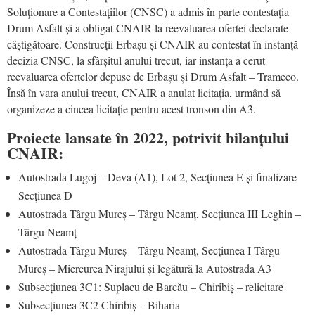
Soluţionare a Contestaţiilor (CNSC) a admis în parte contestația
Drum Asfalt și a obligat CNAIR la reevaluarea ofertei declarate
câștigătoare. Construcții Erbașu și CNAIR au contestat în instanță
decizia CNSC, la sfârșitul anului trecut, iar instanța a cerut
reevaluarea ofertelor depuse de Erbașu și Drum Asfalt – Trameco.
Însă în vara anului trecut, CNAIR a anulat licitația, urmând să
organizeze a cincea licitație pentru acest tronson din A3.
Proiecte lansate în 2022, potrivit bilanțului
CNAIR:
Autostrada Lugoj – Deva (A1), Lot 2, Secțiunea E și finalizare
Secțiunea D
Autostrada Târgu Mureș – Târgu Neamț, Secțiunea III Leghin –
Târgu Neamț
Autostrada Târgu Mureș – Târgu Neamț, Secțiunea I Târgu
Mureș – Miercurea Nirajului și legătură la Autostrada A3
Subsecțiunea 3C1: Suplacu de Barcău – Chiribiș – relicitare
Subsecțiunea 3C2 Chiribiș – Biharia