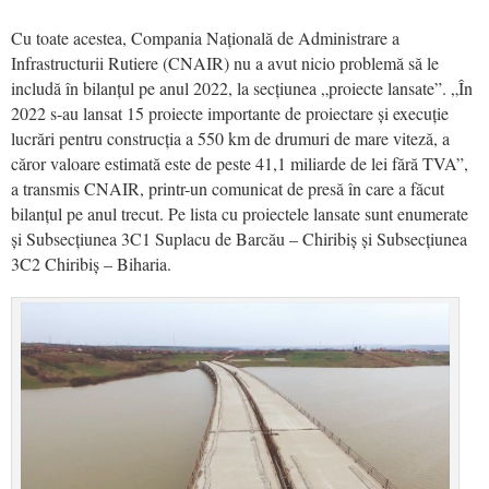
Cu toate acestea, Compania Națională de Administrare a
Infrastructurii Rutiere (CNAIR) nu a avut nicio problemă să le
includă în bilanțul pe anul 2022, la secțiunea „proiecte lansate”. „În
2022 s-au lansat 15 proiecte importante de proiectare și execuție
lucrări pentru construcția a 550 km de drumuri de mare viteză, a
căror valoare estimată este de peste 41,1 miliarde de lei fără TVA”,
a transmis CNAIR, printr-un comunicat de presă în care a făcut
bilanțul pe anul trecut. Pe lista cu proiectele lansate sunt enumerate
și Subsecțiunea 3C1 Suplacu de Barcău – Chiribiș și Subsecțiunea
3C2 Chiribiș – Biharia.