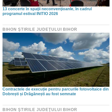
13 concerte în spaţii neconvenţioanle, în cadrul
programul estival INITIO 2026
BIHON ŞTIRILE JUDEŢULUI BIHOR
Contractele de execuție pentru parcurile fotovoltaice din
Dobrești și Drăgănești au fost semnate
BIHON ŞTIRILE JUDEŢULUI BIHOR