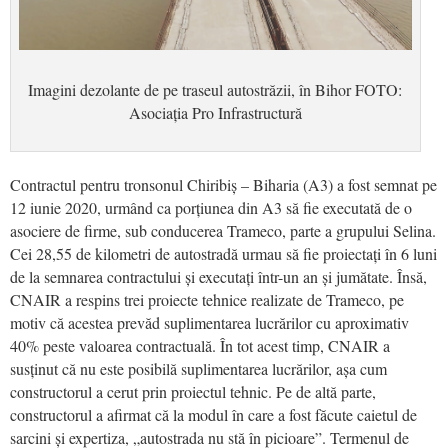
Imagini dezolante de pe traseul autostrăzii, în Bihor FOTO:
Asociația Pro Infrastructură
Contractul pentru tronsonul Chiribiș – Biharia (A3) a fost semnat pe
12 iunie 2020, urmând ca porțiunea din A3 să fie executată de o
asociere de firme, sub conducerea Trameco, parte a grupului Selina.
Cei 28,55 de kilometri de autostradă urmau să fie proiectați în 6 luni
de la semnarea contractului și executați într-un an și jumătate. Însă,
CNAIR a respins trei proiecte tehnice realizate de Trameco, pe
motiv că acestea prevăd suplimentarea lucrărilor cu aproximativ
40% peste valoarea contractuală. În tot acest timp, CNAIR a
susținut că nu este posibilă suplimentarea lucrărilor, așa cum
constructorul a cerut prin proiectul tehnic. Pe de altă parte,
constructorul a afirmat că la modul în care a fost făcute caietul de
sarcini și expertiza, „autostrada nu stă în picioare”. Termenul de