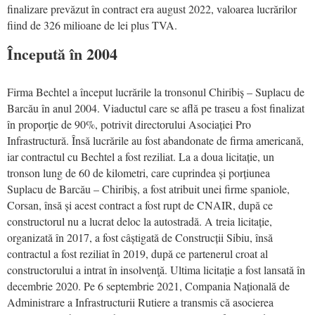
finalizare prevăzut în contract era august 2022, valoarea lucrărilor
fiind de 326 milioane de lei plus TVA.
Începută în 2004
Firma Bechtel a început lucrările la tronsonul Chiribiș – Suplacu de
Barcău în anul 2004. Viaductul care se află pe traseu a fost finalizat
în proporție de 90%, potrivit directorului Asociației Pro
Infrastructură. Însă lucrările au fost abandonate de firma americană,
iar contractul cu Bechtel a fost reziliat. La a doua licitație, un
tronson lung de 60 de kilometri, care cuprindea și porțiunea
Suplacu de Barcău – Chiribiș, a fost atribuit unei firme spaniole,
Corsan, însă și acest contract a fost rupt de CNAIR, după ce
constructorul nu a lucrat deloc la autostradă. A treia licitație,
organizată în 2017, a fost câștigată de Construcții Sibiu, însă
contractul a fost reziliat în 2019, după ce partenerul croat al
constructorului a intrat în insolvenţă. Ultima licitație a fost lansată în
decembrie 2020. Pe 6 septembrie 2021, Compania Națională de
Administrare a Infrastructurii Rutiere a transmis că asocierea