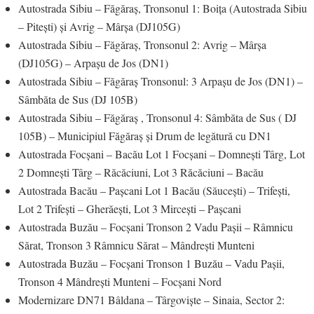
Autostrada Sibiu – Făgăraș, Tronsonul 1: Boița (Autostrada Sibiu
– Pitești) și Avrig – Mârșa (DJ105G)
Autostrada Sibiu – Făgăraș, Tronsonul 2: Avrig – Mârșa
(DJ105G) – Arpașu de Jos (DN1)
Autostrada Sibiu – Făgăraș Tronsonul: 3 Arpașu de Jos (DN1) –
Sâmbăta de Sus (DJ 105B)
Autostrada Sibiu – Făgăraș , Tronsonul 4: Sâmbăta de Sus ( DJ
105B) – Municipiul Făgăraș și Drum de legătură cu DN1
Autostrada Focșani – Bacău Lot 1 Focșani – Domnești Târg, Lot
2 Domnești Târg – Răcăciuni, Lot 3 Răcăciuni – Bacău
Autostrada Bacău – Pașcani Lot 1 Bacău (Săucești) – Trifești,
Lot 2 Trifești – Gherăești, Lot 3 Mircești – Pașcani
Autostrada Buzău – Focșani Tronson 2 Vadu Pașii – Râmnicu
Sărat, Tronson 3 Râmnicu Sărat – Mândrești Munteni
Autostrada Buzău – Focșani Tronson 1 Buzău – Vadu Pașii,
Tronson 4 Mândrești Munteni – Focșani Nord
Modernizare DN71 Bâldana – Târgoviște – Sinaia, Sector 2: