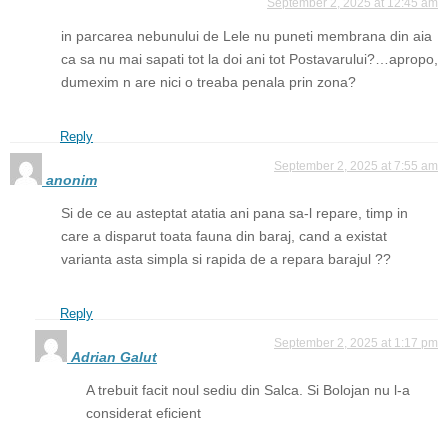
September 2, 2025 at 12:45 am
in parcarea nebunului de Lele nu puneti membrana din aia
ca sa nu mai sapati tot la doi ani tot Postavarului?…apropo,
dumexim n are nici o treaba penala prin zona?
Reply
September 2, 2025 at 7:55 am
anonim
Si de ce au asteptat atatia ani pana sa-l repare, timp in
care a disparut toata fauna din baraj, cand a existat
varianta asta simpla si rapida de a repara barajul ??
Reply
September 2, 2025 at 1:17 pm
Adrian Galut
A trebuit facit noul sediu din Salca. Si Bolojan nu l-a
considerat eficient