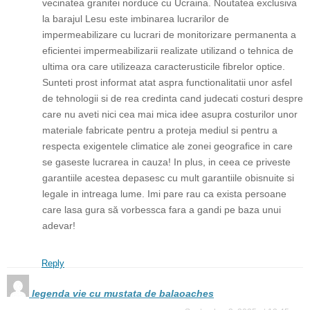
vecinatea granitei norduce cu Ucraina. Noutatea exclusiva
la barajul Lesu este imbinarea lucrarilor de
impermeabilizare cu lucrari de monitorizare permanenta a
eficientei impermeabilizarii realizate utilizand o tehnica de
ultima ora care utilizeaza caracterusticile fibrelor optice.
Sunteti prost informat atat aspra functionalitatii unor asfel
de tehnologii si de rea credinta cand judecati costuri despre
care nu aveti nici cea mai mica idee asupra costurilor unor
materiale fabricate pentru a proteja mediul si pentru a
respecta exigentele climatice ale zonei geografice in care
se gaseste lucrarea in cauza! In plus, in ceea ce priveste
garantiile acestea depasesc cu mult garantiile obisnuite si
legale in intreaga lume. Imi pare rau ca exista persoane
care lasa gura să vorbessca fara a gandi pe baza unui
adevar!
Reply
legenda vie cu mustata de balaoaches