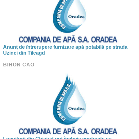
Anunț de întrerupere furnizare apă potabilă pe strada
Uzinei din Tileagd
BIHON CAO
Locuitorii din Chișirid pot încheia contracte cu