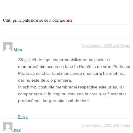
Citiți principiile noastre de moderare
aici
!
September 1, 2025 at 6:45 pm
Mlm
Să știți că de fapt, impermeabilizarea bazinelor cu
membrană din aceea se face în România de vreo 25 de ani
Poate că nu chiar landimensiunea unui baraj hidrotehnic,
dar nu este delic o premieră.
În schimb, costurile membranei respective este uriaș, iar
comportarea ei în timp nu este cea la care s-ar fi așteptat
producătorii. Iar garanția lasă de dorit.
Reply
September 1, 2025 at 8:44 pm
xxx