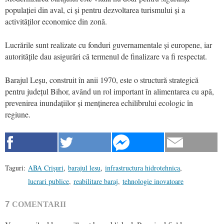
populației din aval, ci și pentru dezvoltarea turismului și a
activităților economice din zonă.
Lucrările sunt realizate cu fonduri guvernamentale și europene, iar
autoritățile dau asigurări că termenul de finalizare va fi respectat.
Barajul Leșu, construit în anii 1970, este o structură strategică
pentru județul Bihor, având un rol important în alimentarea cu apă,
prevenirea inundațiilor și menținerea echilibrului ecologic în
regiune.
Taguri:
ABA Crişuri
,
barajul lesu
,
infrastructura hidrotehnica
,
lucrari publice
,
reabilitare baraj
,
tehnologie inovatoare
7
COMENTARII