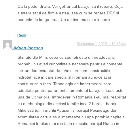
Ca la podul Braila. Vor goli anual barajul sa il repare. Deja
suntem satui de firmle astea, asa cum se repara DEX si
podurile de langa oras. Un an tine maxim o lucrare
Reply
September 1, 2025 at 10:12 pm
Adrian Ionescu
Stimate dle Mlm, ceea ce spuneti este un neadevar si
probabil nu aveti cunostintele necesare pentru a comenta
intr-un domeniu atat de tehnic precum constructiile
hidrotehnice in care specialistii romani au excelat si
continua să o faca. Tehnologia de impermeabilizare
adoptata pentru paramentul amonte al barajului Lesu este
una de ultima ora! Intradevar in Romania s-au mai reabilitat
cu o tehnologie din aceiasi familie inca 2 baraje: barajul
Mihoiesti tot in muntii Apuseni si barajul Pecineagu dun
acumularea caruia se alimenteaza cu apa potabila capitala
Romaniei In plus mai exista in executie barajul Runcu in