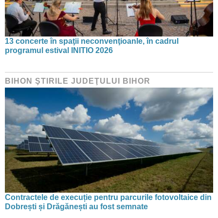
13 concerte în spaţii neconvenţioanle, în cadrul
programul estival INITIO 2026
BIHON ŞTIRILE JUDEŢULUI BIHOR
Contractele de execuție pentru parcurile fotovoltaice din
Dobrești și Drăgănești au fost semnate