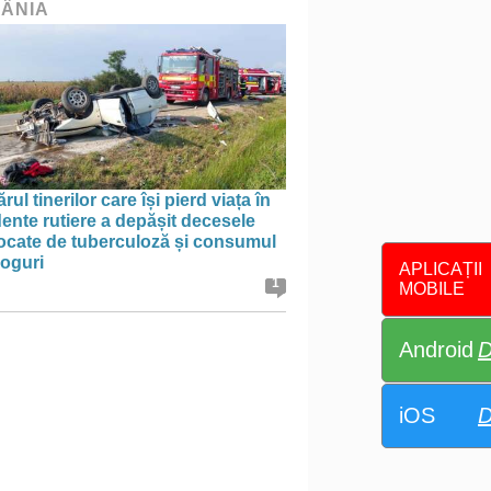
ÂNIA
ul tinerilor care își pierd viața în
ente rutiere a depășit decesele
ocate de tuberculoză și consumul
roguri
APLICAȚII
1
MOBILE
Android
D
iOS
D