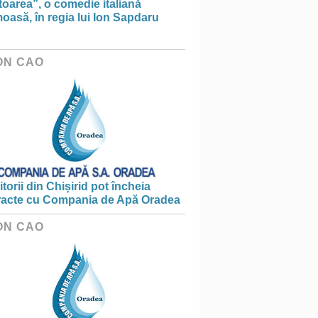
toarea”, o comedie italiană
asă, în regia lui Ion Sapdaru
ON CAO
torii din Chișirid pot încheia
racte cu Compania de Apă Oradea
ON CAO