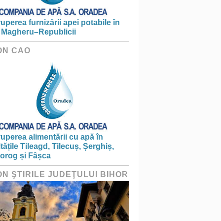
ruperea furnizării apei potabile în
 Magheru–Republicii
ON CAO
ruperea alimentării cu apă în
itățile Tileagd, Tilecuș, Șerghiș,
iorog și Fâșca
ON ŞTIRILE JUDEŢULUI BIHOR