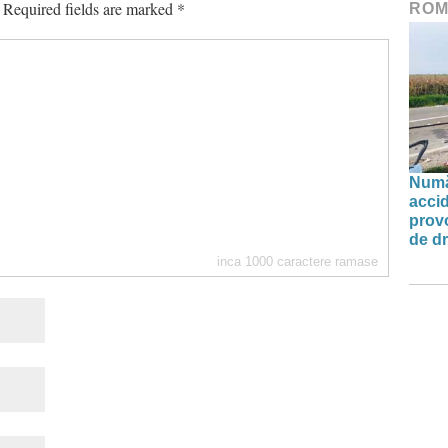
Required fields are marked
*
ROM
Număr
accid
prov
de d
inca
1000
caractere ramase