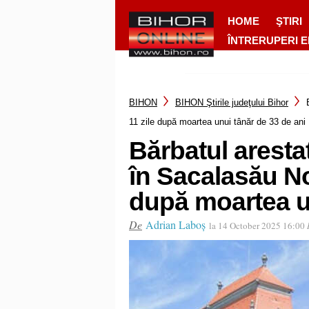
HOME
ŞTIRI
ÎNTRERUPERI 
BIHON
BIHON Ştirile judeţului Bihor
11 zile după moartea unui tânăr de 33 de ani
Bărbatul aresta
în Sacalasău Nou
după moartea un
De
Adrian Laboș
la 14 October 2025 16:00