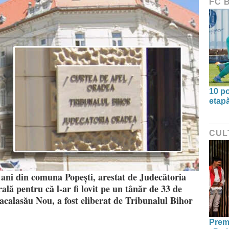
FC 
10 po
etapă
CUL
 ani din comuna Popești, arestat de Judecătoria
ă pentru că l-ar fi lovit pe un tânăr de 33 de
Sacalasău Nou, a fost eliberat de Tribunalul Bihor
Premi