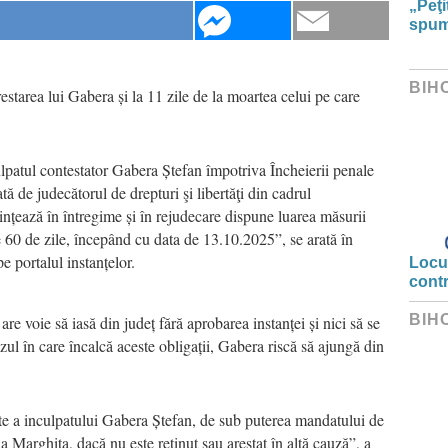
„Peţi
spumo
BIH
arestarea lui Gabera și la 11 zile de la moartea celui pe care
lpatul contestator Gabera Ștefan împotriva Încheierii penale
 de judecătorul de drepturi şi libertăţi din cadrul
ințează în întregime și în rejudecare dispune luarea măsurii
e 60 de zile, începând cu data de 13.10.2025”, se arată în
e portalul instanțelor.
Locui
cont
BIH
are voie să iasă din județ fără aprobarea instanței și nici să se
zul în care încalcă aceste obligații, Gabera riscă să ajungă din
te a inculpatului Gabera Ștefan, de sub puterea mandatului de
a Marghita, dacă nu este reținut sau arestat în altă cauză”, a