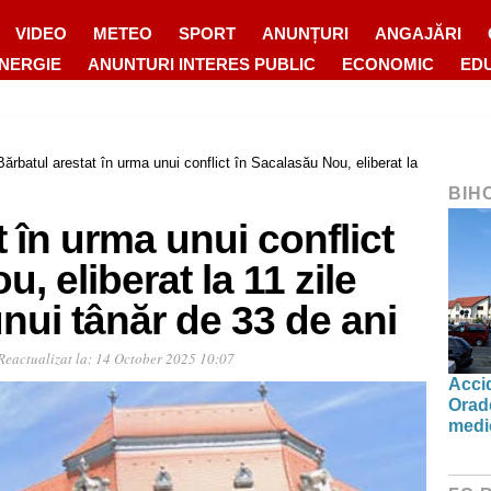
VIDEO
METEO
SPORT
ANUNȚURI
ANGAJĂRI
ENERGIE
ANUNTURI INTERES PUBLIC
ECONOMIC
ED
Bărbatul arestat în urma unui conflict în Sacalasău Nou, eliberat la
BIH
t în urma unui conflict
, eliberat la 11 zile
ui tânăr de 33 de ani
Reactualizat la:
14 October 2025 10:07
Accid
Orad
medic