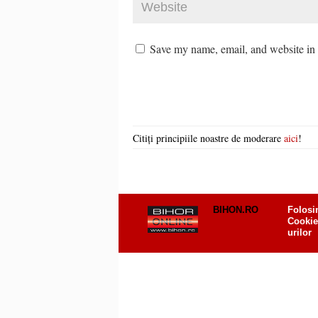
Save my name, email, and website in t
Citiți principiile noastre de moderare
aici
!
BIHON.RO
Folosi
Cookie
urilor