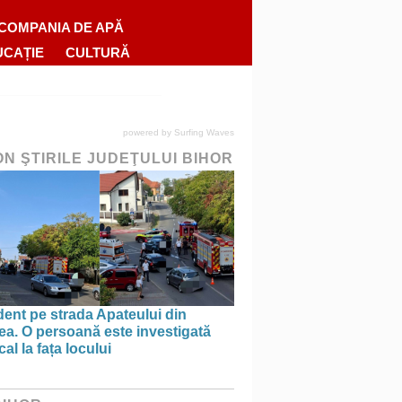
COMPANIA DE APĂ
UCAȚIE
CULTURĂ
powered by
Surfing Waves
ON ŞTIRILE JUDEŢULUI BIHOR
ent pe strada Apateului din
ea. O persoană este investigată
al la fața locului