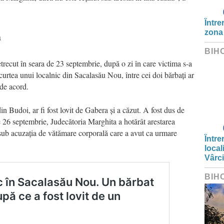
Între
ă
zona
BIH
trecut în seara de 23 septembrie, după o zi în care victima s-a
curtea unui localnic din Sacalasău Nou, între cei doi bărbați ar
 de acord.
n Budoi, ar fi fost lovit de Gabera și a căzut. A fost dus de
, pe 26 septembrie, Judecătoria Marghita a hotărât arestarea
 sub acuzația de vătămare corporală care a avut ca urmare
Între
local
Vârc
BIH