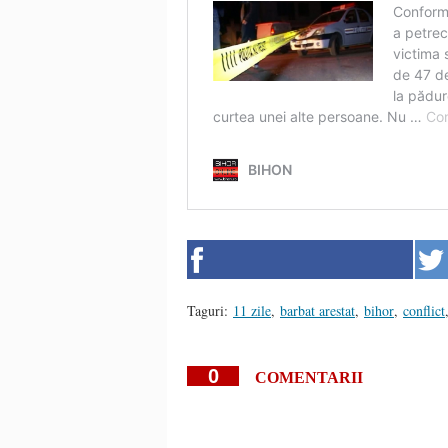
Taguri:
11 zile
,
barbat arestat
,
bihor
,
conflict
0
COMENTARII