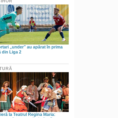
BIHOR
rtari „under” au apărat în prima
 din Liga 2
TURĂ
eră la Teatrul Regina Maria: