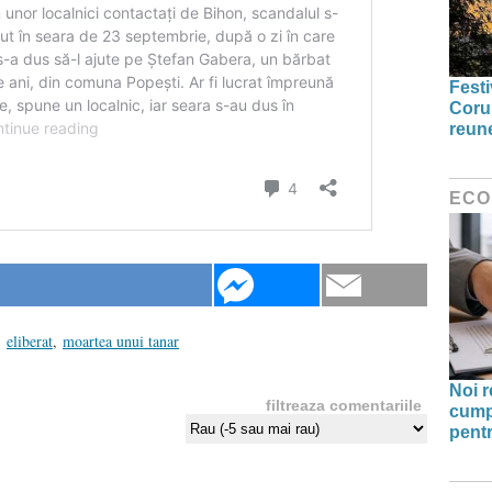
Festi
Coru
reun
ECO
,
eliberat
,
moartea unui tanar
Noi r
filtreaza comentariile
cump
pentr