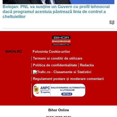
Bolojan: PNL va susține un Guvern cu profil tehnocrat
dacă programul acestuia păstrează linia de control a
cheltuielilor
2
BIHON.RO
Folosinta Cookie-urilor
Termeni si conditii de utilizare
Politica de confidentialitate
Redactia
Regulament postare și moderare comentarii
Bihor Online