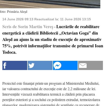
foto: Primăria Aleșd
14 June 2026 09:13
Reactualizat la:
11 June 2026 13:15
Scris de Sorin Martin Vereș
Lucrările de reabilitare
-
energetică a clădirii Bibliotecii „Octavian Goga” din
Aleșd au ajuns la un stadiu de execuție de aproximativ
75%, potrivit informațiilor transmise de primarul Ioan
Todoca.
Proiectul este finanțat printr-un program al Ministerului Mediului,
iar valoarea contractului de execuție este de 2,2 milioane de lei.
Intervențiile vizează reabilitarea termică a clădirii prin placarea
pereților exteriori și a soclului cu polistiren extrudat, termoizolarea
planșeelor, modernizarea sistemului de ventilație cu recuperare de