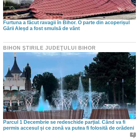
Furtuna a făcut ravagii în Bihor. O parte din acoperișul
Gării Aleșd a fost smulsă de vânt
BIHON ŞTIRILE JUDEŢULUI BIHOR
Parcul 1 Decembrie se redeschide parțial. Când va fi
permis accesul și ce zonă va putea fi folosită de orădeni
2