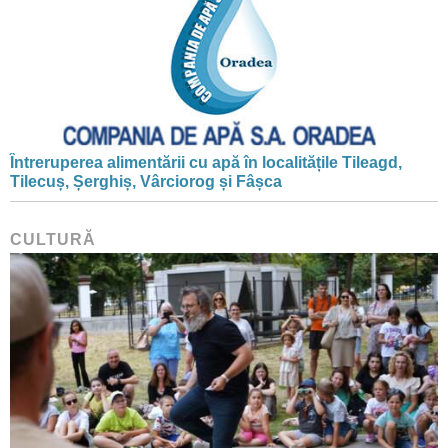
Întreruperea alimentării cu apă în localitățile Tileagd,
Tilecuș, Șerghiș, Vârciorog și Fâșca
CULTURĂ