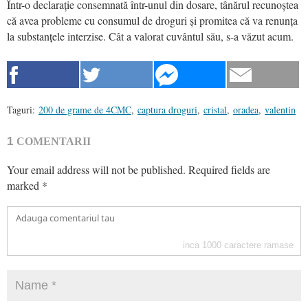
Într-o declarație consemnată într-unul din dosare, tânărul recunoștea
că avea probleme cu consumul de droguri și promitea că va renunța
la substanțele interzise. Cât a valorat cuvântul său, s-a văzut acum.
Taguri:
200 de grame de 4CMC
,
captura droguri
,
cristal
,
oradea
,
valentin
1
COMENTARII
Your email address will not be published.
Required fields are
marked
*
inca
1000
caractere ramase