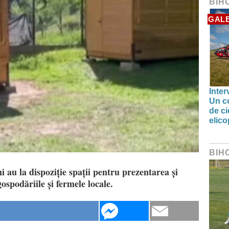
BIH
GALE
Inter
Un co
de ci
elic
BIH
u la dispoziție spații pentru prezentarea și
ospodăriile și fermele locale.