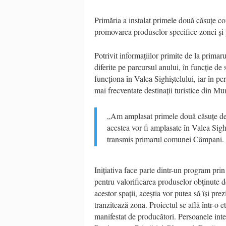
Primăria a instalat primele două căsuțe co
promovarea produselor specifice zonei și 
Potrivit informațiilor primite de la primar
diferite pe parcursul anului, în funcție de
funcționa în Valea Sighiștelului, iar în pe
mai frecventate destinații turistice din Mu
„Am amplasat primele două căsuțe dest
acestea vor fi amplasate în Valea Sighi
transmis primarul comunei Câmpani.
Inițiativa face parte dintr-un program prin
pentru valorificarea produselor obținute d
acestor spații, aceștia vor putea să își pre
tranzitează zona. Proiectul se află într-o e
manifestat de producători. Persoanele inter