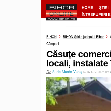
HOME
ŞTIRI
ÎNTRERUPERI 
BIHON
BIHON Ştirile judeţului Bihor
Câmpani
Căsuțe comerci
locali, instala
De
Sorin Martin Vereș
la 16 June 2026 09