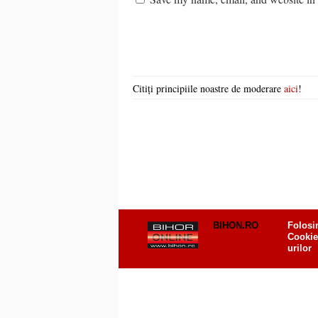
Citiți principiile noastre de moderare
aici
!
BIHON.RO
Folosi
Cookie
urilor