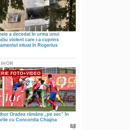
meie a decedat în urma unui
diu violent care i-a cuprins
amentul situat în Rogerius
BIHOR
RIE FOTO+VIDEO
ihor Oradea rămâne „pe sec” în
urile cu Concordia Chiajna
1