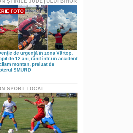
ON ŞTIRILE JUDEŢULUI BIHOR
RIE FOTO
venție de urgență în zona Vârtop.
pil de 12 ani, rănit într-un accident
clism montan, preluat de
opterul SMURD
ON SPORT LOCAL