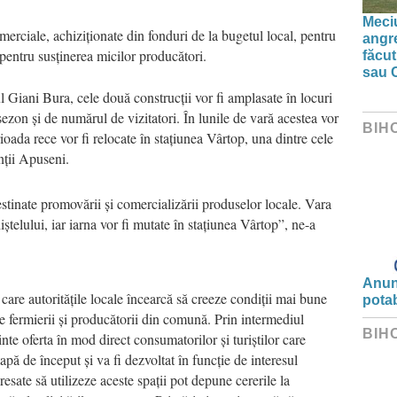
Meciu
merciale, achiziționate din fonduri de la bugetul local, pentru
angre
pentru susținerea micilor producători.
făcut
sau 
ul Giani Bura, cele două construcții vor fi amplasate în locuri
 sezon și de numărul de vizitatori. În lunile de vară acestea vor
BIH
rioada rece vor fi relocate în stațiunea Vârtop, una dintre cele
nții Apuseni.
inate promovării și comercializării produselor locale. Vara
ștelului, iar iarna vor fi mutate în stațiunea Vârtop”, ne-a
Anunț
 care autoritățile locale încearcă să creeze condiții mai bune
potab
e fermierii și producătorii din comună. Prin intermediul
BIH
zinte oferta în mod direct consumatorilor și turiștilor care
tapă de început și va fi dezvoltat în funcție de interesul
esate să utilizeze aceste spații pot depune cererile la