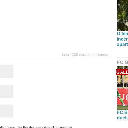
O fe
incen
apart
inca
1000
caractere ramase
FC 
GALE
FC B
duel
his browser for the next time I comment.