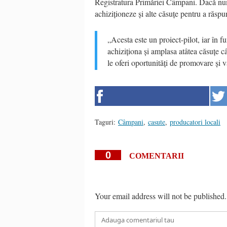
Registratura Primăriei Câmpani. Dacă numă
achiziționeze și alte căsuțe pentru a răspu
„Acesta este un proiect-pilot, iar în fu
achiziționa și amplasa atâtea căsuțe câ
le oferi oportunități de promovare și 
Taguri:
Câmpani
,
casute
,
producatori locali
0
COMENTARII
Your email address will not be published.