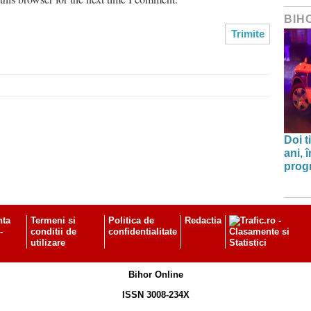
BIH
Doi t
ani, 
progr
nta
Termeni si
Politica de
Redactia
-
conditii de
confidentialitate
utilizare
Bihor Online
ISSN 3008-234X