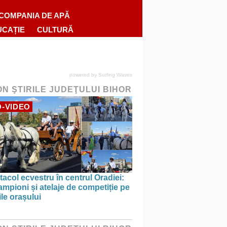
COMPANIA DE APĂ
UCAȚIE
CULTURĂ
powered by
Surfing Waves
ON ŞTIRILE JUDEŢULUI BIHOR
-VIDEO
acol ecvestru în centrul Oradiei:
ampioni și atelaje de competiție pe
ile orașului