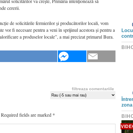
rul solicitărilor va crește, Primăria intenționează să
nde cererii.
ncție de solicitările fermierilor și producătorilor locali, vom
te vor fi necesare pentru a veni în sprijinul acestora și pentru a
Locui
valorificare a produselor locale”, a mai precizat primarul Bura.
cont
BIH
filtreaza comentariile
Între
zona
Required fields are marked
*
BIH
VIDE