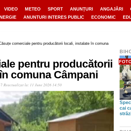
VIDEO
METEO
SPORT
ANUNȚURI
ANGAJĂRI
ENERGIE
ANUNTURI INTERES PUBLIC
ECONOMIC
ED
Căsuțe comerciale pentru producătorii locali, instalate în comuna
BIH
ale pentru producătorii
FOTO
te în comuna Câmpani
:47
Reactualizat la:
11 June 2026 14:50
Spect
cai c
străz