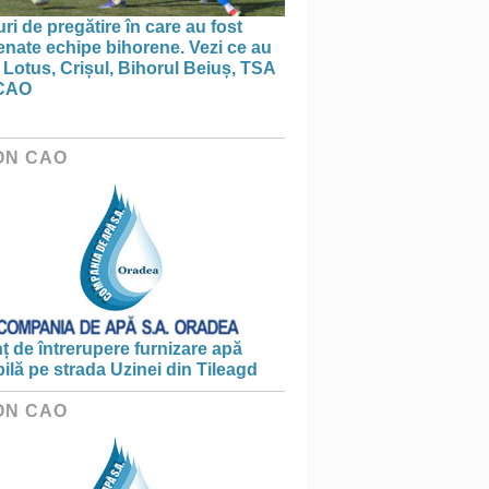
ri de pregătire în care au fost
nate echipe bihorene. Vezi ce au
 Lotus, Crișul, Bihorul Beiuș, TSA
CAO
ON CAO
 de întrerupere furnizare apă
ilă pe strada Uzinei din Tileagd
ON CAO