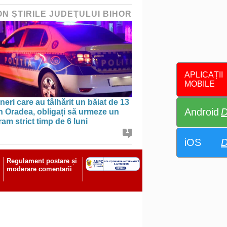
ON ŞTIRILE JUDEŢULUI BIHOR
APLICAȚII
MOBILE
ineri care au tâlhărit un băiat de 13
Android
D
în Oradea, obligați să urmeze un
am strict timp de 6 luni
1
iOS
D
Regulament postare și
moderare comentarii