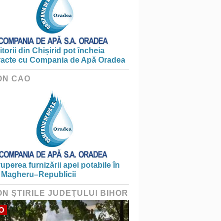
torii din Chișirid pot încheia
racte cu Compania de Apă Oradea
ON CAO
ruperea furnizării apei potabile în
 Magheru–Republicii
ON ŞTIRILE JUDEŢULUI BIHOR
O