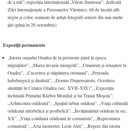
de a trăi”; expoziția internațională „Vârste frumoase”, dedicată
Zilei Internaționale a Persoanelor Vârstnice, 68 de lucrări alb-
negru și color, semnate de artiști fotografi seniori din mai multe
țări (până în 28 octombrie)
Expoziții permanente
„Istoria orașului Oradea de la preistorie până în epoca
migrațiilor”, „Marea invazie mongolă”, „Umanism și renaștere la
Oradea”, „Cucerirea și stăpânirea otomană”, „Perioada
habsburgică și dualistă”, „Domus Dispensatoris. Ocrotirea
sănătății în Cetatea Oradea (sec. XVII–XIX)”, „Expoziția
închinată Primului Război Mondial și lui Traian Moșoiu”;
„Arhitectura orădeană”, „Spațiul urban orădean”, „Viața culturală
orădeană interbelică și postbelică”, „Învățământul orădean în sec.
XX”, „Viața cotidiană orădeană în comunism”, „Represiunea
comunistă”, „Arta memoriei: Leon Alex”, „Repere din istoria