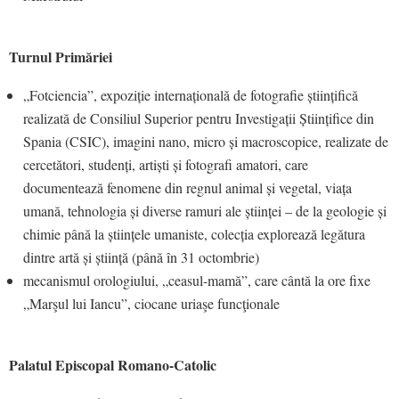
Turnul Primăriei
„Fotciencia”, expoziție internațională de fotografie științifică
realizată de Consiliul Superior pentru Investigații Științifice din
Spania (CSIC), imagini nano, micro și macroscopice, realizate de
cercetători, studenți, artiști și fotografi amatori, care
documentează fenomene din regnul animal și vegetal, viața
umană, tehnologia și diverse ramuri ale științei – de la geologie și
chimie până la științele umaniste, colecția explorează legătura
dintre artă și știință (până în 31 octombrie)
mecanismul orologiului, „ceasul-mamă”, care cântă la ore fixe
„Marşul lui Iancu”, ciocane uriaşe funcţionale
Palatul Episcopal Romano-Catolic