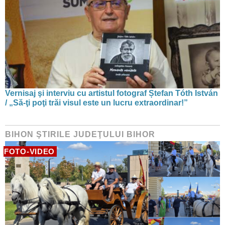
Vernisaj şi interviu cu artistul fotograf Ștefan Tóth István
/ „Să-ţi poţi trăi visul este un lucru extraordinar!”
BIHON ŞTIRILE JUDEŢULUI BIHOR
FOTO-VIDEO