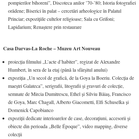
pompierilor bihoreni”, Discoteca anilor ’70-’80; Istoria fotografiei
orădene; Biserici în palat – cercetări arheologice în Palatul
Princiar; expoziţiile cultelor religioase; Sala cu Grifoni;
Lapidarium; Renaștere prin restaurare
Casa Darvas-La Roche – Muzeu Art Nouveau
proiecția filmului „L’acte d’habiter”, regizat de Alexandre
Humbert, în sera de la etaj (până la sfârșitul anului)
expoziția „Un secol de grafică, de la Goya la Boeriu. Colecția de
maeștri Galateca”, serigrafii, litografii și gravuri de colecție,
semnate de Mircia Dumitrescu, Ethel și Silviu Băiaș, Francisco
de Goya, Marc Chagall, Alberto Giacometti, Elfi Schuselka și
Domenick Capobianco
expoziții dedicate interioarelor de case, decoraţiuni, accesorii şi
obiecte din perioada „Belle Époque”, video mapping, diverse
colecții