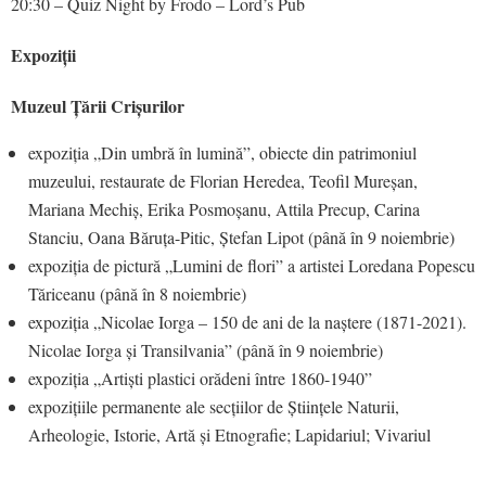
20:30 – Quiz Night by Frodo – Lord’s Pub
Expoziții
Muzeul Țării Crișurilor
expoziția „Din umbră în lumină”, obiecte din patrimoniul
muzeului, restaurate de Florian Heredea, Teofil Mureșan,
Mariana Mechiș, Erika Posmoșanu, Attila Precup, Carina
Stanciu, Oana Băruța-Pitic, Ștefan Lipot (până în 9 noiembrie)
expoziția de pictură „Lumini de flori” a artistei Loredana Popescu
Tăriceanu (până în 8 noiembrie)
expoziția „Nicolae Iorga – 150 de ani de la naștere (1871-2021).
Nicolae Iorga și Transilvania” (până în 9 noiembrie)
expoziția „Artiști plastici orădeni între 1860-1940”
expozițiile permanente ale secțiilor de Științele Naturii,
Arheologie, Istorie, Artă și Etnografie; Lapidariul; Vivariul