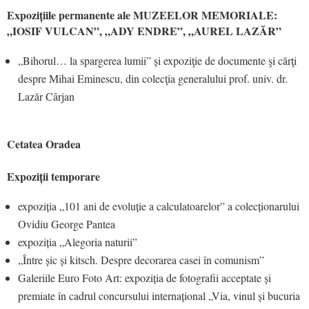
Expozițiile permanente ale MUZEELOR MEMORIALE:
„IOSIF VULCAN”, „ADY ENDRE”, „AUREL LAZĂR”
„Bihorul… la spargerea lumii” și expoziţie de documente şi cărţi
despre Mihai Eminescu, din colecţia generalului prof. univ. dr.
Lazăr Cârjan
Cetatea Oradea
Expoziții temporare
expoziția „101 ani de evoluție a calculatoarelor” a colecționarului
Ovidiu George Pantea
expoziția „Alegoria naturii”
„Între șic și kitsch. Despre decorarea casei în comunism”
Galeriile Euro Foto Art: expoziția de fotografii acceptate și
premiate în cadrul concursului internațional „Via, vinul și bucuria