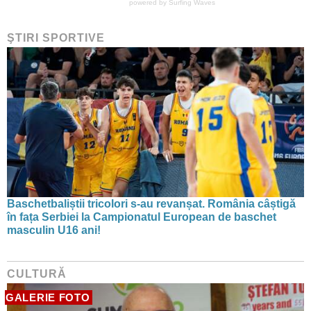
powered by
Surfing Waves
ŞTIRI SPORTIVE
Baschetbaliștii tricolori s-au revanșat. România câștigă
în fața Serbiei la Campionatul European de baschet
masculin U16 ani!
CULTURĂ
GALERIE FOTO