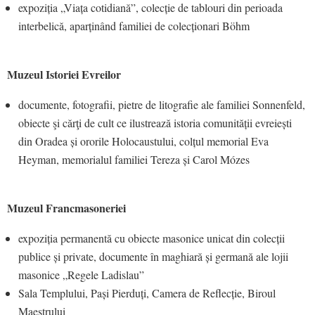
expoziția „Viața cotidiană”, colecție de tablouri din perioada
interbelică, aparținând familiei de colecționari Böhm
Muzeul Istoriei Evreilor
documente, fotografii, pietre de litografie ale familiei Sonnenfeld,
obiecte şi cărţi de cult ce ilustrează istoria comunității evreiești
din Oradea și ororile Holocaustului, colțul memorial Eva
Heyman, memorialul familiei Tereza și Carol Mózes
Muzeul Francmasoneriei
expoziția permanentă cu obiecte masonice unicat din colecții
publice și private, documente în maghiară și germană ale lojii
masonice „Regele Ladislau”
Sala Templului, Pași Pierduți, Camera de Reflecție, Biroul
Maestrului