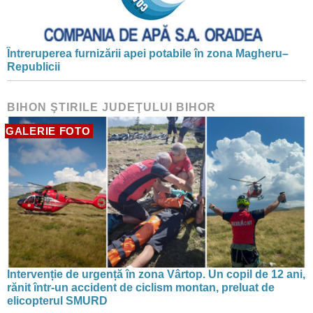
Întreruperea furnizării apei potabile în zona Magheru–
Republicii
BIHON ŞTIRILE JUDEŢULUI BIHOR
GALERIE FOTO
Intervenție de urgență în zona Vârtop. Un copil de 12 ani,
rănit într-un accident de ciclism montan, preluat de
elicopterul SMURD