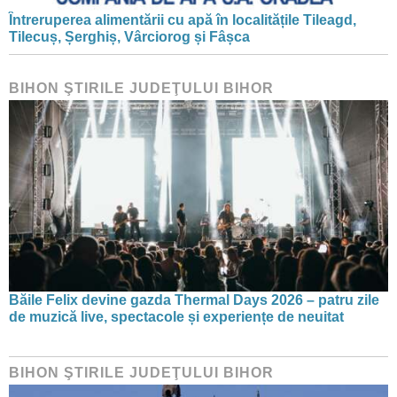
Întreruperea alimentării cu apă în localitățile Tileagd,
Tilecuș, Șerghiș, Vârciorog și Fâșca
BIHON ŞTIRILE JUDEŢULUI BIHOR
Băile Felix devine gazda Thermal Days 2026 – patru zile
de muzică live, spectacole și experiențe de neuitat
BIHON ŞTIRILE JUDEŢULUI BIHOR