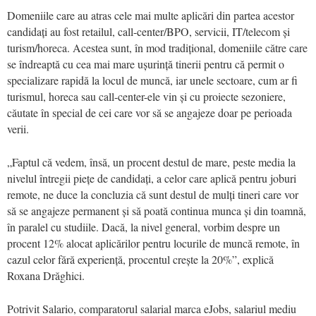
Domeniile care au atras cele mai multe aplicări din partea acestor
candidați au fost retailul, call-center/BPO, servicii, IT/telecom și
turism/horeca. Acestea sunt, în mod tradițional, domeniile către care
se îndreaptă cu cea mai mare ușurință tinerii pentru că permit o
specializare rapidă la locul de muncă, iar unele sectoare, cum ar fi
turismul, horeca sau call-center-ele vin și cu proiecte sezoniere,
căutate în special de cei care vor să se angajeze doar pe perioada
verii.
„Faptul că vedem, însă, un procent destul de mare, peste media la
nivelul întregii piețe de candidați, a celor care aplică pentru joburi
remote, ne duce la concluzia că sunt destul de mulți tineri care vor
să se angajeze permanent și să poată continua munca și din toamnă,
în paralel cu studiile. Dacă, la nivel general, vorbim despre un
procent 12% alocat aplicărilor pentru locurile de muncă remote, în
cazul celor fără experiență, procentul crește la 20%”, explică
Roxana Drăghici.
Potrivit Salario, comparatorul salarial marca eJobs, salariul mediu