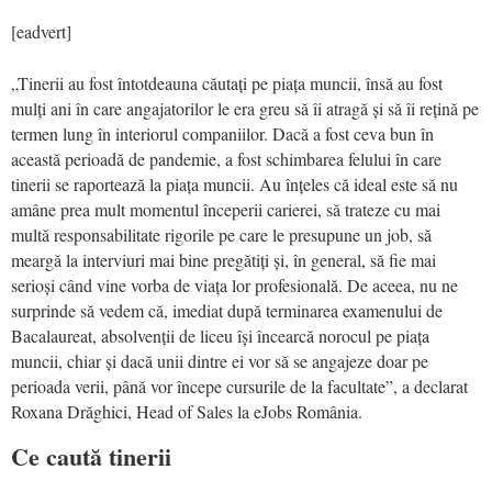
[eadvert]
„Tinerii au fost întotdeauna căutați pe piața muncii, însă au fost
mulți ani în care angajatorilor le era greu să îi atragă și să îi rețină pe
termen lung în interiorul companiilor. Dacă a fost ceva bun în
această perioadă de pandemie, a fost schimbarea felului în care
tinerii se raportează la piața muncii. Au înțeles că ideal este să nu
amâne prea mult momentul începerii carierei, să trateze cu mai
multă responsabilitate rigorile pe care le presupune un job, să
meargă la interviuri mai bine pregătiți și, în general, să fie mai
serioși când vine vorba de viața lor profesională. De aceea, nu ne
surprinde să vedem că, imediat după terminarea examenului de
Bacalaureat, absolvenții de liceu își încearcă norocul pe piața
muncii, chiar și dacă unii dintre ei vor să se angajeze doar pe
perioada verii, până vor începe cursurile de la facultate”, a declarat
Roxana Drăghici, Head of Sales la eJobs România.
Ce caută tinerii