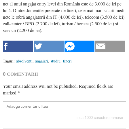
net al unui angajat entry level din România este de 3.000 de lei pe
lună. Dintre domeniile preferate de tineri, cele mai mari salarii medii
nete le oferă angajatorii din IT (4.000 de lei), telecom (3.500 de lei),
call-center / BPO (2.700 de lei), turism / horeca (2.500 de lei) și
servicii (2.200 de lei).
Taguri:
absolventi
,
angajari
,
studiu
,
tineri
0
COMENTARII
Your email address will not be published.
Required fields are
marked
*
inca
1000
caractere ramase