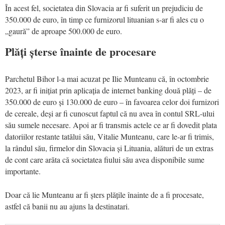
În acest fel, societatea din Slovacia ar fi suferit un prejudiciu de
350.000 de euro, în timp ce furnizorul lituanian s-ar fi ales cu o
„gaură” de aproape 500.000 de euro.
Plăți șterse înainte de procesare
Parchetul Bihor l-a mai acuzat pe Ilie Munteanu că, în octombrie
2023, ar fi inițiat prin aplicația de internet banking două plăți – de
350.000 de euro și 130.000 de euro – în favoarea celor doi furnizori
de cereale, deși ar fi cunoscut faptul că nu avea în contul SRL-ului
său sumele necesare. Apoi ar fi transmis actele ce ar fi dovedit plata
datoriilor restante tatălui său, Vitalie Munteanu, care le-ar fi trimis,
la rândul său, firmelor din Slovacia și Lituania, alături de un extras
de cont care arăta că societatea fiului său avea disponibile sume
importante.
Doar că lie Munteanu ar fi șters plățile înainte de a fi procesate,
astfel că banii nu au ajuns la destinatari.