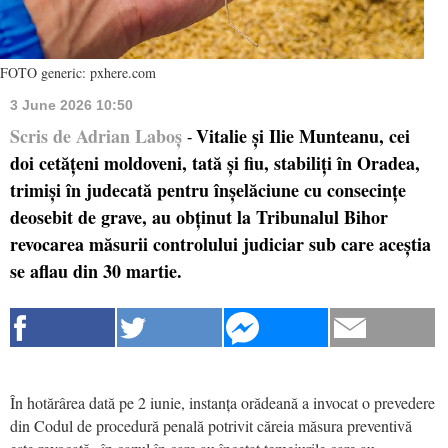
FOTO generic: pxhere.com
3 June 2026 10:50
Scris de Adrian Laboș
Vitalie și Ilie Munteanu, cei
-
doi cetățeni moldoveni, tată și fiu, stabiliți în Oradea,
trimiși în judecată pentru înșelăciune cu consecințe
deosebit de grave, au obținut la Tribunalul Bihor
revocarea măsurii controlului judiciar sub care aceștia
se aflau din 30 martie.
În hotărârea dată pe 2 iunie, instanța orădeană a invocat o prevedere
din Codul de procedură penală potrivit căreia măsura preventivă