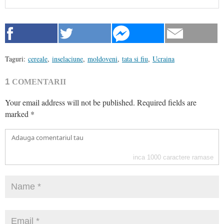
Taguri:
cereale
,
inselaciune
,
moldoveni
,
tata si fiu
,
Ucraina
1
COMENTARII
Your email address will not be published.
Required fields are
marked
*
inca
1000
caractere ramase