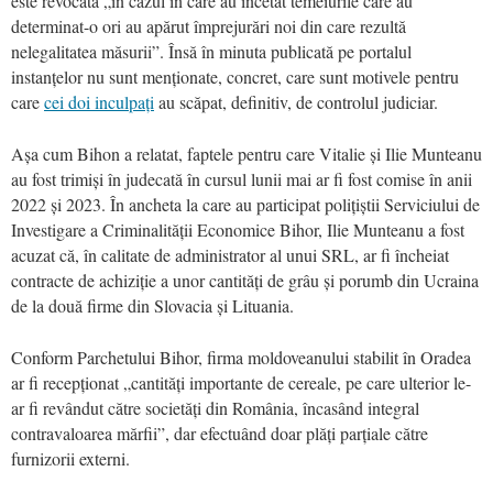
este revocată „în cazul în care au încetat temeiurile care au
determinat-o ori au apărut împrejurări noi din care rezultă
nelegalitatea măsurii”. Însă în minuta publicată pe portalul
instanțelor nu sunt menționate, concret, care sunt motivele pentru
care
cei doi inculpați
au scăpat, definitiv, de controlul judiciar.
Așa cum Bihon a relatat, faptele pentru care Vitalie și Ilie Munteanu
au fost trimiși în judecată în cursul lunii mai ar fi fost comise în anii
2022 și 2023. În ancheta la care au participat polițiștii Serviciului de
Investigare a Criminalității Economice Bihor, Ilie Munteanu a fost
acuzat că, în calitate de administrator al unui SRL, ar fi încheiat
contracte de achiziție a unor cantități de grâu și porumb din Ucraina
de la două firme din Slovacia și Lituania.
Conform Parchetului Bihor, firma moldoveanului stabilit în Oradea
ar fi recepționat „cantități importante de cereale, pe care ulterior le-
ar fi revândut către societăți din România, încasând integral
contravaloarea mărfii”, dar efectuând doar plăți parțiale către
furnizorii externi.