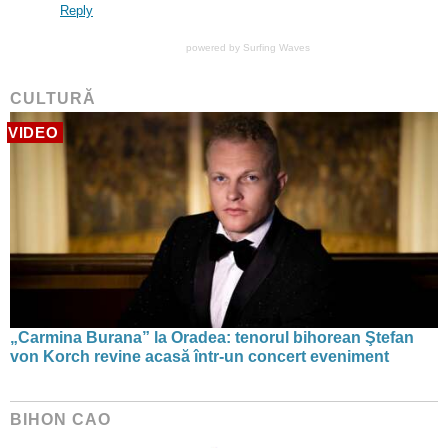
Reply
powered by
Surfing Waves
CULTURĂ
VIDEO
„Carmina Burana” la Oradea: tenorul bihorean Ştefan
von Korch revine acasă într-un concert eveniment
BIHON CAO