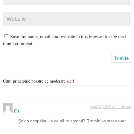
Save my name, email, and website in this browser for the next
time I comment.
Citiți principiile noastre de moderare
aici
!
June 3, 2026 at 11:09 am
Eu
Şoldo nespălați, la ce să te aştepți? Rromînika stat eșuat….