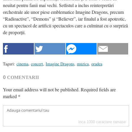
neuitat pentru fanii mai vechi. Setlistul a inclus reinterpretări
orchestrale ale unor piese emblematice Imagine Dragons, precum
“Radioactive”, “Demons” și “Believer”, iar finalul a fost apoteotic,
cu un spectacol de artificii spectaculos care a culminat cu o surpriză
de proporții.
Taguri:
cinema
,
concert
,
Imagine Dragons
,
muzica
,
oradea
0
COMENTARII
Your email address will not be published.
Required fields are
marked
*
inca
1000
caractere ramase