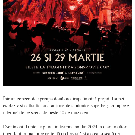
Într-un concert de aproape două ore, trupa îmbină propriul sunet
exploziv și cathartic cu aranjamente simfonice superbe și complexe,
interpretate pe scenă de peste 50 de muzicieni.
Evenimentul unic, capturat în toamna anului 2024, a oferit multor
tineri fani prima lor experiență orchestrală și a creat o seară de