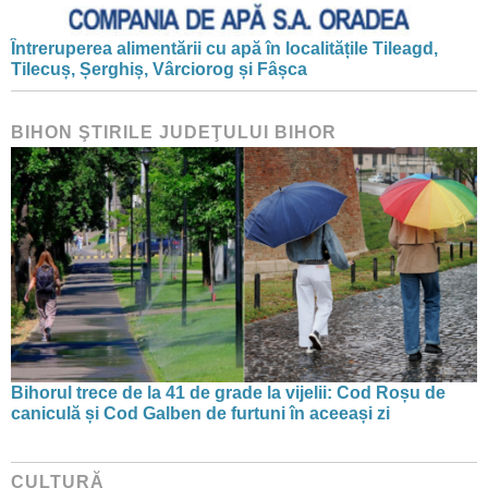
Întreruperea alimentării cu apă în localitățile Tileagd,
Tilecuș, Șerghiș, Vârciorog și Fâșca
BIHON ŞTIRILE JUDEŢULUI BIHOR
Bihorul trece de la 41 de grade la vijelii: Cod Roșu de
caniculă și Cod Galben de furtuni în aceeași zi
CULTURĂ