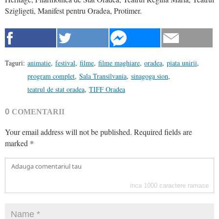
Szigligeti, Manifest pentru Oradea, Protimer.
Taguri:
animatie
,
festival
,
filme
,
filme maghiare
,
oradea
,
piata unirii
,
program complet
,
Sala Transilvania
,
sinagoga sion
,
teatrul de stat oradea
,
TIFF Oradea
0
COMENTARII
Your email address will not be published.
Required fields are
marked
*
inca
1000
caractere ramase