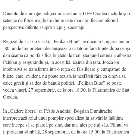
Dincolo de anima
ț
ie, edi
ția din acest an a TIFF Oradea include și o
selecție de filme maghiare dintre cele mai noi, fiecare oferind
perspective diferite asupra vieții ș
i societ
ății.
Regizat de Laszlo Csaki, „Pelikan Blue”
ne
duce în Ungaria anilor
’80, unde trei prieteni declanșează o călătorie fără limite după ce își
dau seama că pot falsifica biletele de tren, ștergând cerneala albastră
Pelikan și asigurându-și, în acest fel, ieșirea din țară. Joaca lor
inofensivă
se transform
ă într-o rețea de falsificare și cumpărare de
bilete, care,
evident
, nu poate rezista la nesfârșit fără ca cineva să
calce gre
șit și să dea de bă
nuit poli
ției. „Pelikan Blue” se poate
vedea vineri, 27 septembrie, de la ora 18:30, la Filarmonica de Stat
Oradea.
În „Că
dere liber
ă” (r. F
é
sős Andrá
s),
Bogdan Dumitrache
interpretează rolul unui pompier specializat î
n salv
ări la înălțime
care începe să
se piard
ă pe sine, dar mai ales pe fiul său. Filmul va
fi proiectat sâmbătă, 28 septembrie, de la ora 15:00, la Filarmonica