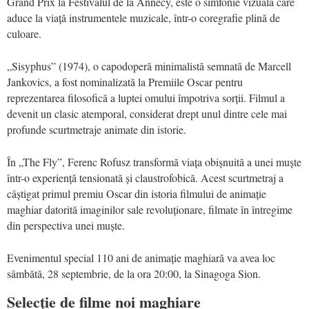
Grand Prix
la Festivalul de la Annecy, este o simfonie vizuală care
aduce la viață instrumentele muzicale, într-o coregrafie plină de
culoare.
„Sisyphus”
(1974), o capodoper
ă minimalistă semnată de Marcell
Jankovics, a fost nominalizată la Premiile Oscar pentru
reprezentarea filosofică a luptei omului împotriva sorții. Filmul a
devenit un clasic atemporal, considerat drept unul dintre cele mai
profunde scurtmetraje animate din istorie.
În „The Fly”, Ferenc Rofusz transformă
via
ța obiș
nuit
ă a unei muște
într-o experiență
tensionat
ă ș
i claustrofobic
ă. Acest scurtmetraj a
câștigat primul premiu
Oscar
din istoria filmului de animație
maghiar datorită imaginilor sale revoluționare, filmate în întregime
din perspectiva unei muște.
Evenimentul special 110 ani de animație maghiară va avea loc
sâmbătă, 28 septembrie, de la ora 20:00, la Sinagoga Sion.
Selecţie de filme noi maghiare