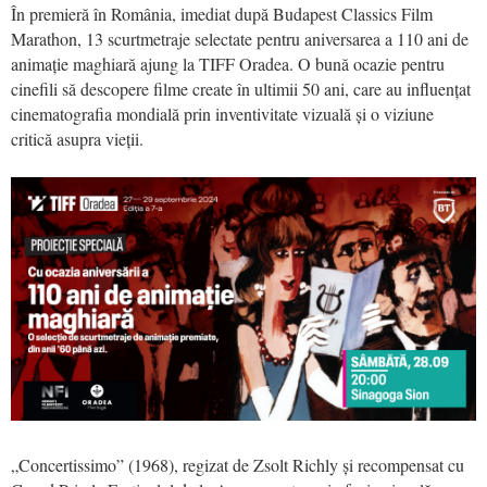
Î
n premier
ă în
Rom
ânia, imediat după Budapest Classics Film
Marathon, 13 scurtmetraje selectate pentru aniversarea a 110 ani de
animație maghiară ajung la TIFF Oradea. O bună ocazie pentru
cinefili să descopere filme create în ultimii 50 ani, care au influenț
at
cinematografia mondial
ă prin inventivitate vizuală și o viziune
critică asupra vieții.
„
Concertissimo”
(1968), regizat de Zsolt Richly și recompensat cu