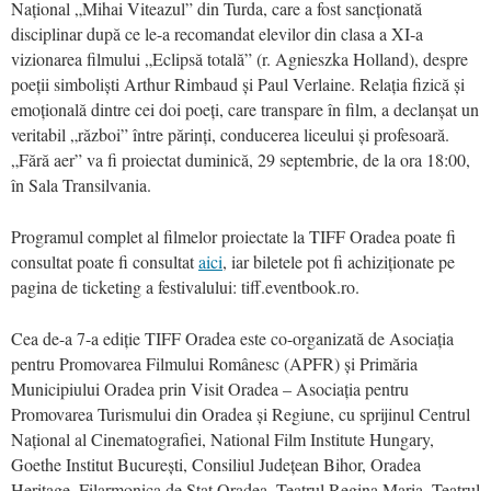
Național „Mihai Viteazul” din Turda, care a fost sancț
ionat
ă
disciplinar după ce le-a recomandat elevilor din clasa a XI-a
vizionarea filmului
„
Eclipsă
total
ă” (r. Agnieszka Holland), despre
poeții simboliș
ti Arthur Rimbaud
ș
i Paul Verlaine. Rela
ția fizică ș
i
emo
țională dintre cei doi poeți, care transpare în film, a declanșat un
veritabil
„
război” î
ntre p
ărinți, conducerea liceului și profesoară.
„Fără aer” va fi proiectat duminică, 29 septembrie, de la ora 18:00,
în Sala Transilvania.
Programul complet al filmelor proiectate la TIFF Oradea poate fi
consultat poate fi consultat
aici
, iar biletele pot fi achiziționate pe
pagina de ticketing a festivalului: tiff.eventbook.ro.
Cea de-a 7-a ediție TIFF Oradea este co-organizată de Asociația
pentru Promovarea Filmului Românesc (APFR) ș
i Prim
ăria
Municipiului Oradea prin Visit Oradea – Asociația pentru
Promovarea Turismului din Oradea și Regiune, cu sprijinul Centrul
Național al Cinematografiei, National Film Institute Hungary,
Goethe Institut București, Consiliul Județean Bihor, Oradea
Heritage, Filarmonica de Stat Oradea, Teatrul Regina Maria, Teatrul