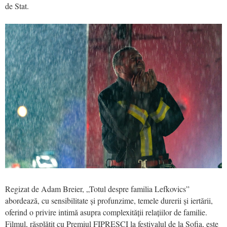
de Stat.
Regizat de Adam Breier, „Totul despre familia Lefkovics”
abordează, cu sensibilitate ș
i profunzime
, temele durerii și iertării,
oferind o privire intimă asupra complexității relațiilor de familie.
Filmul, răsplătit cu Premiul FIPRESCI la festivalul de la Sofia, este