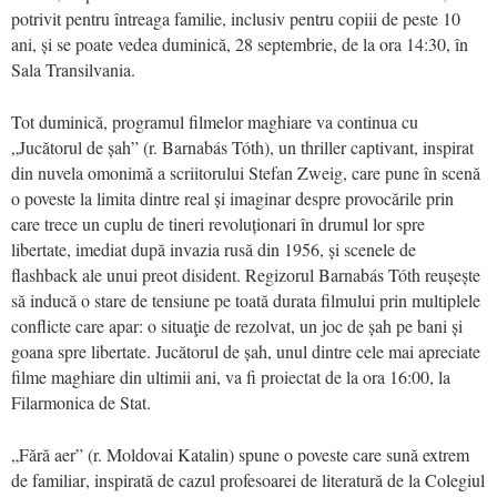
potrivit pentru întreaga familie, inclusiv pentru copiii de peste 10
ani, și se poate vedea duminică, 28 septembrie, de la ora 14:30, în
Sala Transilvania.
Tot duminică, programul filmelor maghiare va continua cu
„Jucătorul de șah” (r. Barnabás Tóth), un thriller captivant, inspirat
din nuvela omonimă a scriitorului Stefan Zweig, care pune în scenă
o poveste la limita dintre real și imaginar despre provocările prin
care trece un cuplu de tineri revoluționari în drumul lor spre
libertate, imediat după invazia rusă din 1956, și scenele de
flashback ale unui preot disident. Regizorul Barnabás Tóth reușește
să inducă o stare de tensiune pe toată durata filmului prin multiplele
conflicte care apar: o situaţie de rezolvat, un joc de șah pe bani și
goana spre libertate. Jucătorul de ș
ah
, unul dintre cele mai apreciate
filme maghiare din ultimii ani, va fi proiectat de la ora 16:00, la
Filarmonica de Stat.
„Fără aer” (r. Moldovai Katalin) spune o poveste care sună
extrem
de familiar
,
inspira
tă de cazul profesoarei de literatură de la Colegiul