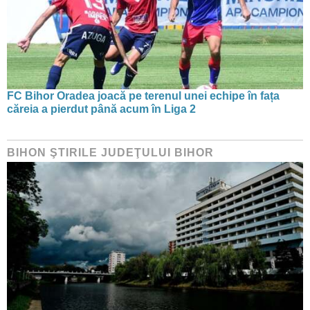
FC Bihor Oradea joacă pe terenul unei echipe în fața
căreia a pierdut până acum în Liga 2
BIHON ŞTIRILE JUDEŢULUI BIHOR