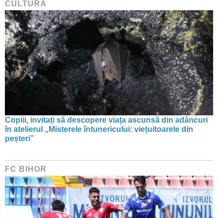
CULTURĂ
Copiii, invitați să descopere viața ascunsă din adâncuri
în atelierul „Misterele întunericului: viețuitoarele din
peșteri”
FC BIHOR