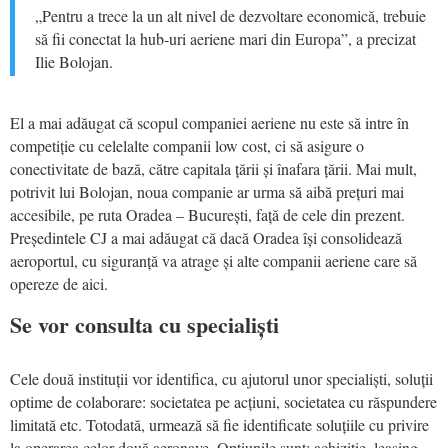
„Pentru a trece la un alt nivel de dezvoltare economică, trebuie
să fii conectat la hub-uri aeriene mari din Europa”, a precizat
Ilie Bolojan.
El a mai adăugat că scopul companiei aeriene nu este să intre în
competiție cu celelalte companii low cost, ci să asigure o
conectivitate de bază, către capitala țării și înafara țării. Mai mult,
potrivit lui Bolojan, noua companie ar urma să aibă prețuri mai
accesibile, pe ruta Oradea – București, față de cele din prezent.
Președintele CJ a mai adăugat că dacă Oradea își consolidează
aeroportul, cu siguranță va atrage și alte companii aeriene care să
opereze de aici.
Se vor consulta cu specialiști
Cele două instituții vor identifica, cu ajutorul unor specialiști, soluții
optime de colaborare: societatea pe acțiuni, societatea cu răspundere
limitată etc. Totodată, urmează să fie identificate soluțiile cu privire
la operarea celor două aeronave. Opțiunile sunt: achiziție, leasing