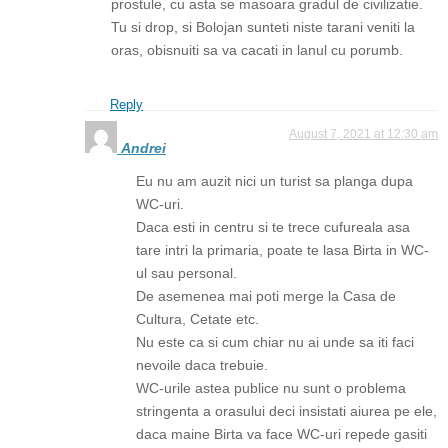
prostule, cu asta se masoara gradul de civilizatie.
Tu si drop, si Bolojan sunteti niste tarani veniti la
oras, obisnuiti sa va cacati in lanul cu porumb.
Reply
August 7, 2021 at 12:30 am
Andrei
Eu nu am auzit nici un turist sa planga dupa
WC-uri.
Daca esti in centru si te trece cufureala asa
tare intri la primaria, poate te lasa Birta in WC-
ul sau personal.
De asemenea mai poti merge la Casa de
Cultura, Cetate etc.
Nu este ca si cum chiar nu ai unde sa iti faci
nevoile daca trebuie.
WC-urile astea publice nu sunt o problema
stringenta a orasului deci insistati aiurea pe ele,
daca maine Birta va face WC-uri repede gasiti