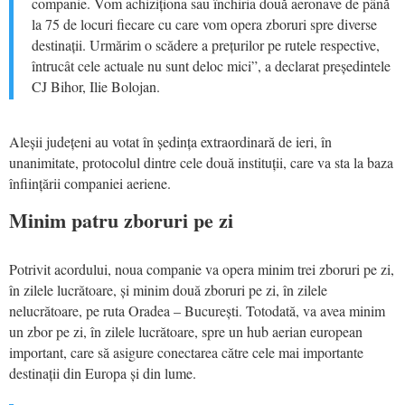
companie. Vom achiziționa sau închiria două aeronave de până
la 75 de locuri fiecare cu care vom opera zboruri spre diverse
destinații. Urmărim o scădere a prețurilor pe rutele respective,
întrucât cele actuale nu sunt deloc mici”, a declarat președintele
CJ Bihor, Ilie Bolojan.
Aleșii județeni au votat în ședința extraordinară de ieri, în
unanimitate, protocolul dintre cele două instituții, care va sta la baza
înființării companiei aeriene.
Minim patru zboruri pe zi
Potrivit acordului, noua companie va opera minim trei zboruri pe zi,
în zilele lucrătoare, și minim două zboruri pe zi, în zilele
nelucrătoare, pe ruta Oradea – București. Totodată, va avea minim
un zbor pe zi, în zilele lucrătoare, spre un hub aerian european
important, care să asigure conectarea către cele mai importante
destinații din Europa și din lume.