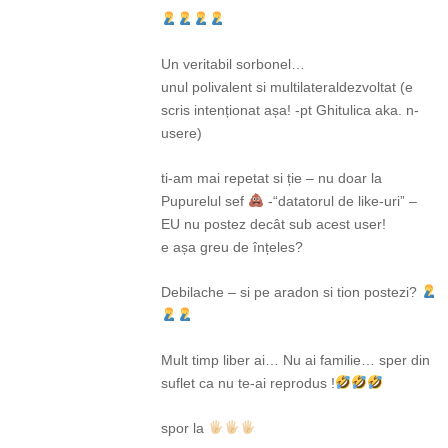
Un veritabil sorbonel…
unul polivalent si multilateraldezvoltat (e
scris intenționat așa! -pt Ghitulica aka. n-
usere)
ti-am mai repetat si ție – nu doar la
Pupurelul sef
-“datatorul de like-uri” –
EU nu postez decât sub acest user!
e așa greu de înțeles?
Debilache – si pe aradon si tion postezi?
Mult timp liber ai… Nu ai familie… sper din
suflet ca nu te-ai reprodus !
spor la