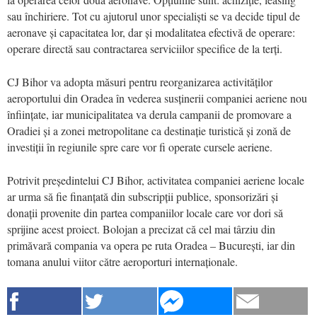
sau închiriere. Tot cu ajutorul unor specialiști se va decide tipul de
aeronave și capacitatea lor, dar și modalitatea efectivă de operare:
operare directă sau contractarea serviciilor specifice de la terți.
CJ Bihor va adopta măsuri pentru reorganizarea activităților
aeroportului din Oradea în vederea susținerii companiei aeriene nou
înființate, iar municipalitatea va derula campanii de promovare a
Oradiei și a zonei metropolitane ca destinație turistică și zonă de
investiții în regiunile spre care vor fi operate cursele aeriene.
Potrivit președintelui CJ Bihor, activitatea companiei aeriene locale
ar urma să fie finanțată din subscripții publice, sponsorizări și
donații provenite din partea companiilor locale care vor dori să
sprijine acest proiect. Bolojan a precizat că cel mai târziu din
primăvară compania va opera pe ruta Oradea – București, iar din
tomana anului viitor către aeroporturi internaționale.