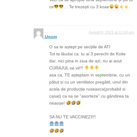
ce
… Te trezești cu 3 koae
.
August 6, 2021 at 11:43 am
Unom
O sa te aștept pe secțiile de ATI
Tot te lăudai ca: tu ai 3 perechi de Koite
dar, nici pina in ziua de azi, nu ai avut
CURAJUL sa vii!!!
asa ca, TE așteptam in septembrie, cu un
pătuț si cu un ventilator pregătit, unul din
acela de producție ruseasca(probabil si
casat) ca sa se “asorteze” cu gândirea ta
neaoșe!
SA NU TE VACCINEZI!!!