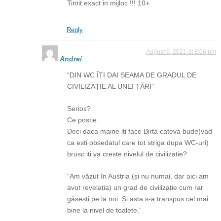
Tintit exact in mijloc !!! 10+
Reply
August 6, 2021 at 8:06 pm
Andrei
“DIN WC ÎȚI DAI SEAMA DE GRADUL DE
CIVILIZAȚIE AL UNEI ȚĂRI”
Serios?
Ce postie.
Deci daca maine iti face Birta cateva bude(vad
ca esti obsedatul care tot striga dupa WC-uri)
brusc iti va creste nivelul de civilizatie?
“Am văzut în Austria (și nu numai, dar aici am
avut revelația) un grad de civilizație cum rar
găsești pe la noi. Și asta s-a transpus cel mai
bine la nivel de toalete.”