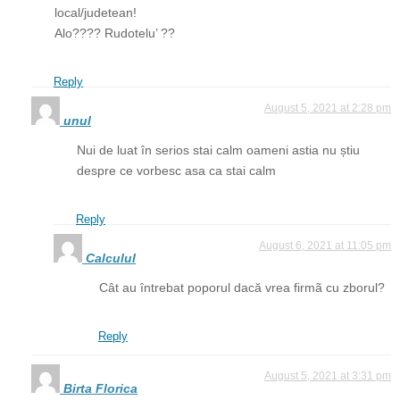
local/judetean!
Alo???? Rudotelu’ ??
Reply
August 5, 2021 at 2:28 pm
unul
Nui de luat în serios stai calm oameni astia nu știu
despre ce vorbesc asa ca stai calm
Reply
August 6, 2021 at 11:05 pm
Calculul
Cât au întrebat poporul dacă vrea firmã cu zborul?
Reply
August 5, 2021 at 3:31 pm
Birta Florica