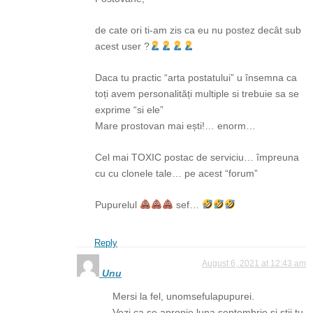
de cate ori ti-am zis ca eu nu postez decât sub
acest user ?
Daca tu practic “arta postatului” u însemna ca
toți avem personalități multiple si trebuie sa se
exprime “si ele”
Mare prostovan mai ești!… enorm…
Cel mai TOXIC postac de serviciu… împreuna
cu cu clonele tale… pe acest “forum”
Pupurelul
sef…
Reply
August 6, 2021 at 12:43 am
Unu
Mersi la fel, unomsefulapupurei.
Vezi ca se apropie luna septembrie și știi tu