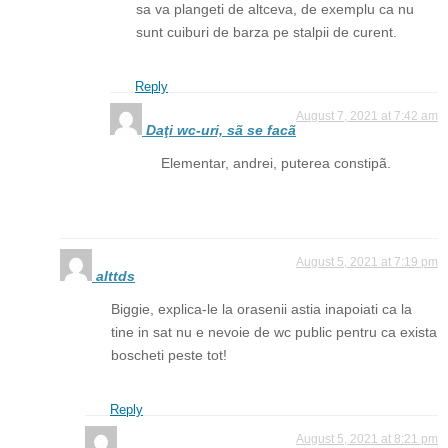
sa va plangeti de altceva, de exemplu ca nu
sunt cuiburi de barza pe stalpii de curent.
Reply
August 7, 2021 at 7:42 am
Daţi wc-uri, sã se facã
Elementar, andrei, puterea constipã.
August 5, 2021 at 7:19 pm
alttds
Biggie, explica-le la orasenii astia inapoiati ca la
tine in sat nu e nevoie de wc public pentru ca exista
boscheti peste tot!
Reply
August 5, 2021 at 8:21 pm