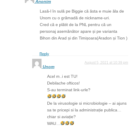
Anonim
Lasă-l în sulă pe Biggie că ăsta e muie ăla de
Unom cu o grămadă de nickname-uri.
Cred că e plătit de la PNL pentru că un
personaj asemănător apare și pe varianta
Bihon din Arad și din Timișoara(Aradon și Tion )
Reply
August 5, 2021 at 10:39 pm
Unom
Acel m..i est TU!
Debilache ofticos!
S-au terminat link-urle?
De la virusologie si microbiologie – ai ajuns
sa te pricepi si la administrație publica…
chiar si aviație?
WAU…