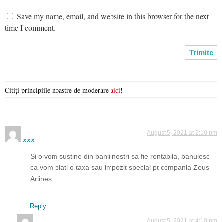
Save my name, email, and website in this browser for the next
time I comment.
Citiți principiile noastre de moderare
aici
!
August 5, 2021 at 2:10 pm
xxx
Si o vom sustine din banii nostri sa fie rentabila, banuiesc
ca vom plati o taxa sau impozit special pt compania Zeus
Arlines
Reply
August 5, 2021 at 4:10 pm