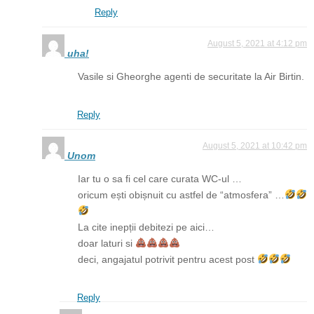
Reply
August 5, 2021 at 4:12 pm
uha!
Vasile si Gheorghe agenti de securitate la Air Birtin.
Reply
August 5, 2021 at 10:42 pm
Unom
Iar tu o sa fi cel care curata WC-ul …
oricum ești obișnuit cu astfel de “atmosfera” …
La cite inepții debitezi pe aici…
doar laturi si
deci, angajatul potrivit pentru acest post
Reply