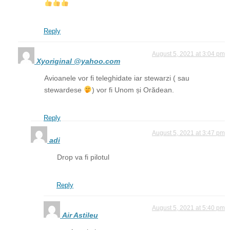
Reply
August 5, 2021 at 3:04 pm
Xyoriginal @yahoo.com
Avioanele vor fi teleghidate iar stewarzi ( sau
stewardese
) vor fi Unom și Orădean.
Reply
August 5, 2021 at 3:47 pm
adi
Drop va fi pilotul
Reply
August 5, 2021 at 5:40 pm
Air Astileu