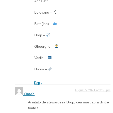
Angajati:
Bolovanu –
Birta(lan) –
Drop –
Gheorghe –
Vasile –
Unom –
Reply
August 5, 2021 at 3:50 pm
Orade
Ai uitato de stewardesa Drop, cea mai capra dintre
toate !