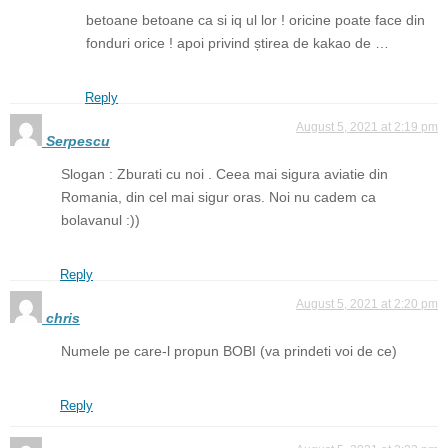
betoane betoane ca si iq ul lor ! oricine poate face din
fonduri orice ! apoi privind știrea de kakao de …
Reply
August 5, 2021 at 2:19 pm
Serpescu
Slogan : Zburati cu noi . Ceea mai sigura aviatie din
Romania, din cel mai sigur oras. Noi nu cadem ca
bolavanul :))
Reply
August 5, 2021 at 2:20 pm
chris
Numele pe care-l propun BOBI (va prindeti voi de ce)
Reply