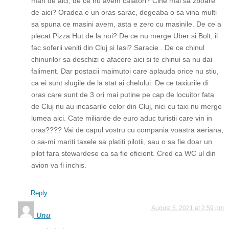
mari de aici, de ce nu avem calatori? Cine mai sa zboare
de aici? Oradea e un oras sarac, degeaba o sa vina multi
sa spuna ce masini avem, asta e zero cu masinile. De ce a
plecat Pizza Hut de la noi? De ce nu merge Uber si Bolt, il
fac soferii veniti din Cluj si Iasi? Saracie . De ce chinul
chinurilor sa deschizi o afacere aici si te chinui sa nu dai
faliment. Dar postacii maimutoi care aplauda orice nu stiu,
ca ei sunt slugile de la stat ai chelului. De ce taxiurile di
oras care sunt de 3 ori mai putine pe cap de locuitor fata
de Cluj nu au incasarile celor din Cluj, nici cu taxi nu merge
lumea aici. Cate miliarde de euro aduc turistii care vin in
oras???? Vai de capul vostru cu compania voastra aeriana,
o sa-mi mariti taxele sa platiti pilotii, sau o sa fie doar un
pilot fara stewardese ca sa fie eficient. Cred ca WC ul din
avion va fi inchis.
Reply
August 5, 2021 at 2:59 pm
Unu