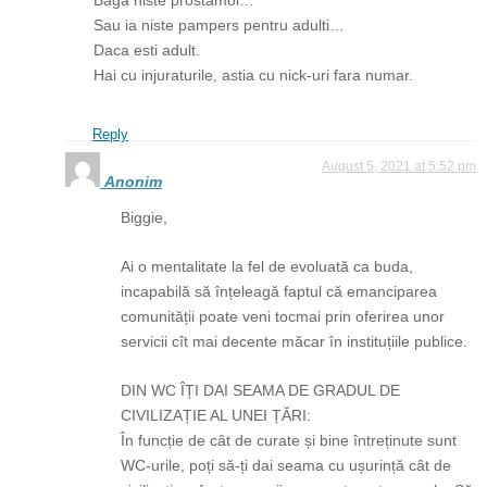
Sau ia niste pampers pentru adulti…
Daca esti adult.
Hai cu injuraturile, astia cu nick-uri fara numar.
Reply
August 5, 2021 at 5:52 pm
Anonim
Biggie,
Ai o mentalitate la fel de evoluată ca buda,
incapabilă să înțeleagă faptul că emanciparea
comunității poate veni tocmai prin oferirea unor
servicii cît mai decente măcar în instituțiile publice.
DIN WC ÎȚI DAI SEAMA DE GRADUL DE
CIVILIZAȚIE AL UNEI ȚĂRI:
În funcție de cât de curate și bine întreținute sunt
WC-urile, poți să-ți dai seama cu ușurință cât de