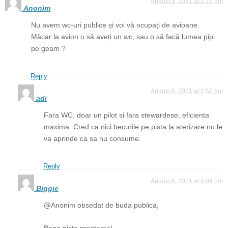
August 5, 2021 at 2:22 pm
Anonim
Nu avem wc-uri publice și voi vă ocupați de avioane.
Măcar la avion o să aveți un wc, sau o să facă lumea pipi
pe geam ?
Reply
August 5, 2021 at 2:52 pm
adi
Fara WC, doar un pilot si fara stewardese, eficienta
maxima. Cred ca nici becurile pe pista la aterizare nu le
va aprinde ca sa nu consume.
Reply
August 5, 2021 at 5:04 pm
Biggie
@Anonim obsedat de buda publica,
Baga niste prostamol…