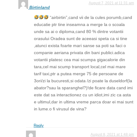
August 7, 2021 at 11:31 am
Birtinland
“airbirtin”,cand vii de la cules porumb,cand
educatie ptr tine inseamna a merge la o scoala
unde sa ai o diploma,cand 80 % dintre votantii
orasului Oradea sunt de aceeasi speta ca si tine
,atunci exista foarte mari sanse sa poti sa faci o
companie aeriana privata din bani publici.adica
votantii platesc cea mai scumpa gigacalorie din
tara,cel mai scump transport local,cel mai mare
tarif taxi,ptr a putea merge 75 de persoane de
3ori/zi la bucuresti,si odata /zi poate la duseldorf(la
abator?sau la sparanghel?)!de ficare data cand imi
este dat sa interactionez cu un idiot,imi zic ca asta
e ultimul,dar in ultima vreme parca doar ei mai sunt
in lume.o fi virusul de vina?
Reply
August 8, 2021 at 1:48 pm