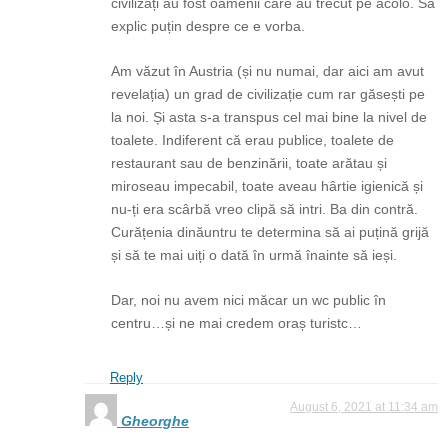
civilizați au fost oamenii care au trecut pe acolo. Să
explic puțin despre ce e vorba.
Am văzut în Austria (și nu numai, dar aici am avut
revelația) un grad de civilizație cum rar găsești pe
la noi. Și asta s-a transpus cel mai bine la nivel de
toalete. Indiferent că erau publice, toalete de
restaurant sau de benzinării, toate arătau și
miroseau impecabil, toate aveau hârtie igienică și
nu-ți era scârbă vreo clipă să intri. Ba din contră.
Curățenia dinăuntru te determina să ai puțină grijă
și să te mai uiți o dată în urmă înainte să ieși.
Dar, noi nu avem nici măcar un wc public în
centru…și ne mai credem oraș turistc…
Reply
August 6, 2021 at 11:34 am
Gheorghe