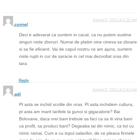
August 5, 2021 at 2:35 pm
cornel
Deci e adevarat ca suntem in cacat, ca nu putem sustine
singuri niste zboruri. Numai de platim vine cineva sa zboare
si sa fie eficient. Vai de capul nostru ce am ajuns, suntem
niste rupti in cur de saracie in cel mai dezvoltat oras din
tara.
Reply
August 5, 2021 at 2:43 pm
adi
Pt asta se inchid scolile din oras. Pt asta inchidem cultura,
pt asta am marit tarifele la gunoi si gigacalorie? Bai
Bolovane, daca vrei bani trebuie sa faci ca sa iti vina bani
ca profit, sa produci bani? Degeaba tai din nimic, ca tot cu
nimic ramai. Cum e cu topul salariilor, de ce pleaca firmele