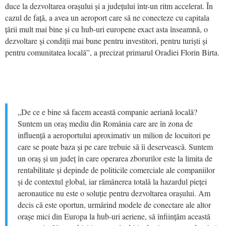
duce la dezvoltarea orașului și a județului într-un ritm accelerat. În
cazul de față, a avea un aeroport care să ne conecteze cu capitala
țării mult mai bine și cu hub-uri europene exact asta înseamnă, o
dezvoltare și condiții mai bune pentru investitori, pentru turiști și
pentru comunitatea locală”, a precizat primarul Oradiei Florin Birta.
„De ce e bine să facem această companie aeriană locală?
Suntem un oraș mediu din România care are în zona de
influență a aeroportului aproximativ un milion de locuitori pe
care se poate baza și pe care trebuie să îi deservească. Suntem
un oraș și un județ în care operarea zborurilor este la limita de
rentabilitate și depinde de politicile comerciale ale companiilor
și de contextul global, iar rămânerea totală la hazardul pieței
aeronautice nu este o soluție pentru dezvoltarea orașului. Am
decis că este oportun, urmărind modele de conectare ale altor
orașe mici din Europa la hub-uri aeriene, să înființăm această