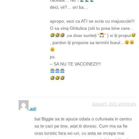
deci, vii?… ori ba…
apropo, vezi ca ATI se scrie cu majuscule!!!
O sa vinq Ghitulica (stii tu prea bine care..
,ca doar sunteți “
” ) si iți propui
, pardon iți propune sa termini liceul…
ps.
– SA NU TE VACCINEZI!!!
August 5, 2021 at 6:02 pm
adi
bai Biggie sa te apuce odata o cufureala in centru
sa te caci pe tine, atat iti doresc. Cum ma sa fie
oras turistic fara wc-uri, cu asta se incepe mai