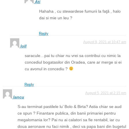
Ati
Hahaha , cu stewardese fumurii la faţă , halo
dai si mie un leu ?
Reply
August 9, 2021 at 10:47 am
loll
saracule…pai tu chiar nu vrei sa contribui cu nimic la
concediul bogatasilor din Oradea, care ar merge si ei
cu avonul in concediu ?
Reply
August 5, 2021 at 2:15 pm
Iancu
S-au terminat pastilele lu’ Bolo & Birta? Astia chiar se aud
ce spun ? Finantare publica, din banii primariei pentru
megalomania lor? Pai nu ai calatori sa fie rentabil, iar cu
doua aeronave nu faci nimik , deci va papa bani din bugetul