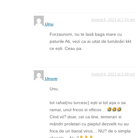
August 6, 2021 at 1:54 pm
Unu
Forzaunom, nu te lasă baga mare cu
paturile Ati, vezi ca ai uitat de lumânări kkt
ce ești. Ceau pa.
August 6, 2021 at 3:38 pm
Unom
Unu,
tot rahat(nu turcesc) ești si tot așa o sa
ramai, unul fricos si ofticos…
Cind vii? doar, cei ca tine, temerari si
mândri proletari cu pieptul dezvelit nu au
frica de un banal virus… NU? de o simpla
răceala… Nu ?