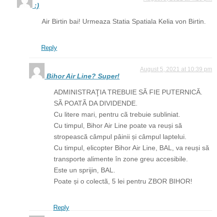
:)
Air Birtin bai! Urmeaza Statia Spatiala Kelia von Birtin.
Reply
August 5, 2021 at 10:39 pm
Bihor Air Line? Super!
ADMINISTRAŢIA TREBUIE SĂ FIE PUTERNICĂ.
SÃ POATÃ DA DIVIDENDE.
Cu litere mari, pentru cã trebuie subliniat.
Cu timpul, Bihor Air Line poate va reuși să
stropească câmpul pâinii și câmpul laptelui.
Cu timpul, elicopter Bihor Air Line, BAL, va reuși să
transporte alimente în zone greu accesibile.
Este un sprijin, BAL.
Poate și o colectã, 5 lei pentru ZBOR BIHOR!
Reply