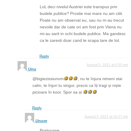
LoL deci nivelul Austriei este transpus prin
budele publice? Prostie mai mare nu am citit.
Poate nu am observat eu, sau nu m-au trecut
nevoile dar de cate ori am fost prin Viena nu
mi-au sarit in ochi budele publice. Ma gandesc
ca le zaresti doar cand te scapa tare de tot.
Reply
August 5, 2021 at 5:55 pm
Unu
@bigiezissiunom
, nu te înjura nimeni stai
calm, te înjuri tu singur, precis ca îți tragi și niște
picioare în koor. Spor sa ai
Reply
August 5, 2021 at 10:27 pm
Unom
Postovane,