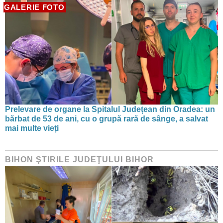
GALERIE FOTO
Prelevare de organe la Spitalul Județean din Oradea: un
bărbat de 53 de ani, cu o grupă rară de sânge, a salvat
mai multe vieți
BIHON ŞTIRILE JUDEŢULUI BIHOR