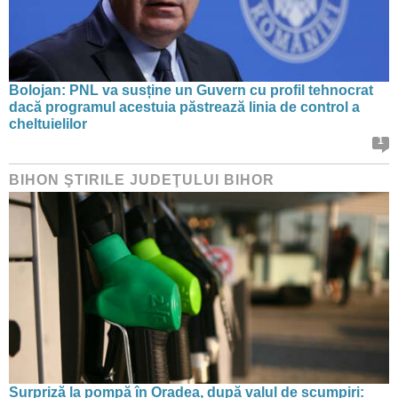
Bolojan: PNL va susține un Guvern cu profil tehnocrat
dacă programul acestuia păstrează linia de control a
cheltuielilor
1
BIHON ŞTIRILE JUDEŢULUI BIHOR
Surpriză la pompă în Oradea, după valul de scumpiri: