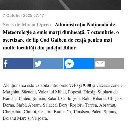
7 October 2025 07:47
Scris de Maria Oprea
Administrația Națională de
-
Meteorologie a emis marți dimineață, 7 octombrie, o
avertizare de tip Cod Galben de ceață pentru mai
multe localități din județul Bihor.
7:40 și 9:00
Atenționarea este valabilă între orele
și vizează zonele
Marghita, Săcueni, Valea lui Mihai, Popești, Diosig, Suplacu de
Barcău, Tăuteu, Șimian, Sălard, Curtuișeni, Balc, Biharia, Chișlaz,
Derna, Sârbi, Abram, Sălacea, Borș, Roșiori, Tarcea, Abrămuț,
Cherechiu, Ciuhoi, Cetariu, Buduslău, Tămășeu, Paleu, Spinuș,
Boianu Mare și Viișoara.