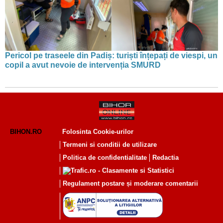
Pericol pe traseele din Padiș: turiști înțepați de viespi, un
copil a avut nevoie de intervenția SMURD
BIHON.RO
Folosinta Cookie-urilor
Termeni si conditii de utilizare
Politica de confidentialitate
Redactia
Regulament postare și moderare comentarii