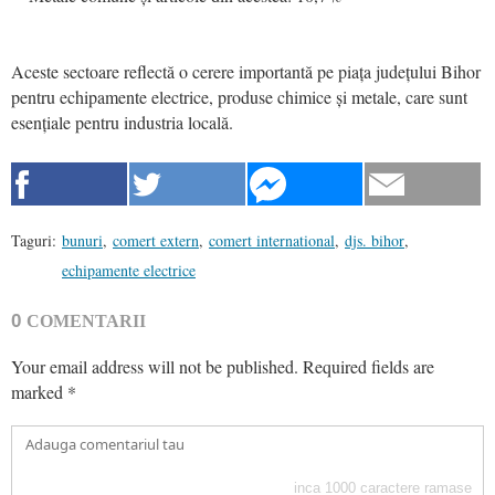
Aceste sectoare reflectă o cerere importantă pe piața județului Bihor
pentru echipamente electrice, produse chimice și metale, care sunt
esențiale pentru industria locală.
Taguri:
bunuri
,
comert extern
,
comert international
,
djs. bihor
,
echipamente electrice
0
COMENTARII
Your email address will not be published.
Required fields are
marked
*
inca
1000
caractere ramase