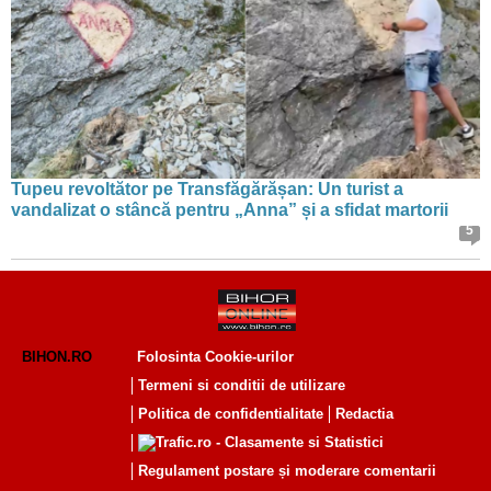
Tupeu revoltător pe Transfăgărășan: Un turist a
vandalizat o stâncă pentru „Anna” și a sfidat martorii
5
BIHON.RO
Folosinta Cookie-urilor
Termeni si conditii de utilizare
Politica de confidentialitate
Redactia
Regulament postare și moderare comentarii