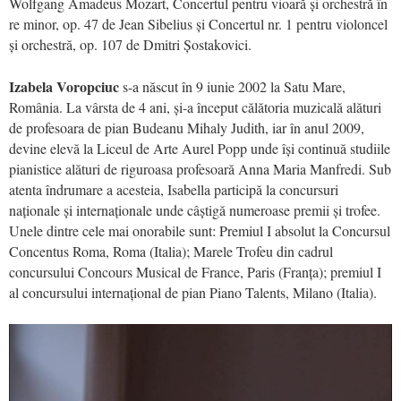
Wolfgang Amadeus Mozart, Concertul pentru vioară și orchestră în
re minor, op. 47 de Jean Sibelius și Concertul nr. 1 pentru violoncel
și orchestră, op. 107 de Dmitri Șostakovici.
Izabela Voropciuc
s-a născut în 9 iunie 2002 la Satu Mare,
România. La vârsta de 4 ani, și-a început călătoria muzicală alături
de profesoara de pian Budeanu Mihaly Judith, iar în anul 2009,
devine elevă la Liceul de Arte Aurel Popp unde își continuă studiile
pianistice alături de riguroasa profesoară Anna Maria Manfredi. Sub
atenta îndrumare a acesteia, Isabella participă la concursuri
naționale și internaționale unde câștigă numeroase premii și trofee.
Unele dintre cele mai onorabile sunt: Premiul I absolut la Concursul
Concentus Roma, Roma (Italia); Marele Trofeu din cadrul
concursului Concours Musical de France, Paris (Franța); premiul I
al concursului internațional de pian Piano Talents, Milano (Italia).