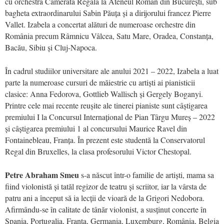
cu orchestra Camerata Regală la Ateneul Român din București, sub
bagheta extraordinarului Sabin Păuța și a dirijorului francez Pierre
Vallet. Izabela a concertat alături de numeroase orchestre din
România precum Râmnicu Vâlcea, Satu Mare, Oradea, Constanța,
Bacău, Sibiu și Cluj-Napoca.
În cadrul studiilor universitare ale anului 2021 – 2022, Izabela a luat
parte la numeroase cursuri de măiestrie cu artiști ai pianisticii
clasice: Anna Fedorova, Gottlieb Wallisch și Gergely Boganyi.
Printre cele mai recente reușite ale tinerei pianiste sunt câștigarea
premiului I la Concursul Internațional de Pian Târgu Mureș – 2022
și câștigarea premiului 1 al concursului Maurice Ravel din
Fontainebleau, Franța. În prezent este studentă la Conservatorul
Regal din Bruxelles, la clasa profesorului Victor Chestopal.
Petre Abraham Smeu
s-a născut într-o familie de artiști, mama sa
fiind violonistă și tatăl regizor de teatru și scriitor, iar la vârsta de
patru ani a început să ia lecții de vioară de la Grigori Nedobora.
Afirmându-se în calitate de tânăr violonist, a susținut concerte în
Spania, Portugalia, Franța, Germania, Luxemburg, România, Belgia