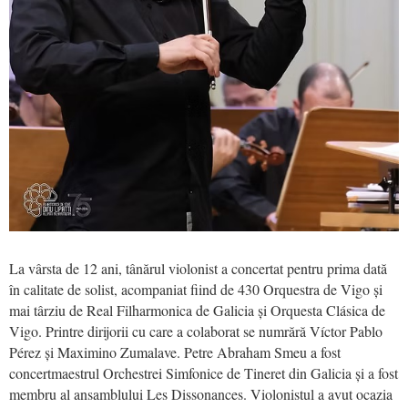
La vârsta de 12 ani, tânărul violonist a concertat pentru prima dată
în calitate de solist, acompaniat fiind de 430 Orquestra de Vigo și
mai târziu de Real Filharmonica de Galicia și Orquesta Clásica de
Vigo. Printre dirijorii cu care a colaborat se numrără Víctor Pablo
Pérez și Maximino Zumalave. Petre Abraham Smeu a fost
concertmaestrul Orchestrei Simfonice de Tineret din Galicia și a fost
membru al ansamblului Les Dissonances. Violonistul a avut ocazia