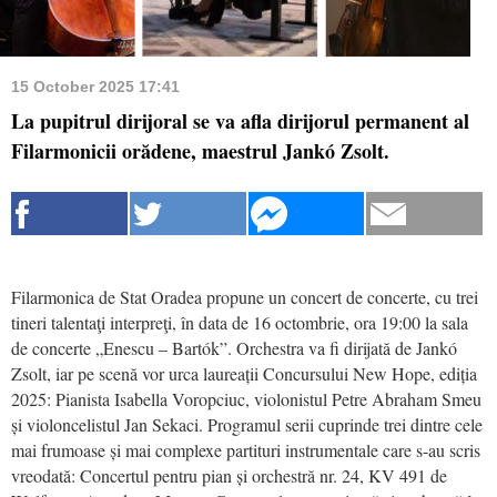
15 October 2025 17:41
La pupitrul dirijoral se va afla dirijorul permanent al
Filarmonicii orădene, maestrul Jankó Zsolt.
Filarmonica de Stat Oradea propune un concert de concerte, cu trei
tineri talentaţi interpreţi, în data de 16 octombrie, ora 19:00 la sala
de concerte „Enescu – Bartók”. Orchestra va fi dirijată de Jankó
Zsolt, iar pe scenă vor urca laureații Concursului New Hope, ediția
2025: Pianista Isabella Voropciuc, violonistul Petre Abraham Smeu
și violoncelistul Jan Sekaci. Programul serii cuprinde trei dintre cele
mai frumoase și mai complexe partituri instrumentale care s-au scris
vreodată: Concertul pentru pian și orchestră nr. 24, KV 491 de