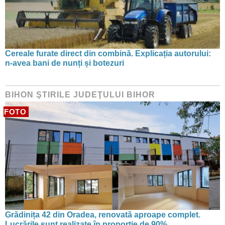
Cereale furate direct din combină. Explicația autorului:
n-avea bani de nunți și botezuri
BIHON ŞTIRILE JUDEŢULUI BIHOR
FOTO
Grădinița 42 din Oradea, renovată aproape complet.
Lucrările sunt realizate în proporție de 90%