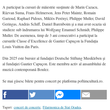
A participat la cursuri de măiestrie susținute de Marin Cazacu,
Răzvan Suma, Frans Helmerson, Jens Peter Maintz, Romain
Garioud, Raphael Pidoux, Miklós Perényi, Philippe Muller, David
Geringas, András Schiff, Daniel Barenboim și a mai avut ocazia să
studieze sub îndrumarea lui Wolfgang Emanuel Schmidt, Philippe
Muller. De asemenea, timp de 3 ani consecutivi a participat la
cursurile Classe d’Excellence de Gautier Capuçon la Fundația
Louis Vuitton din Paris.
Din 2025 este bursier al fundației Deutsche Stiftung Musikleben și
al fundației Gautier Capuçon. Este membru activ al ansamblului de
muzică contemporană Boulez.
Se mai găsesc bilete pentru concert pe platforma poftimcultură.ro.
Taguri:
concert de concerte
,
Filarmonica de Stat Oradea
,