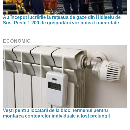
Au început lucrările la rețeaua de gaze din Hidișelu de
Sus. Peste 1.200 de gospodării vor putea fi racordate
ECONOMIC
Vești pentru locatarii de la bloc: termenul pentru
montarea contoarelor individuale a fost prelungit