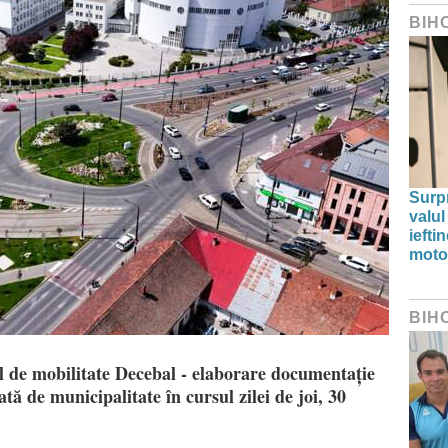
BIH
Surp
valul
iefti
moto
BIH
l de mobilitate Decebal - elaborare documentație
tă de municipalitate în cursul zilei de joi, 30