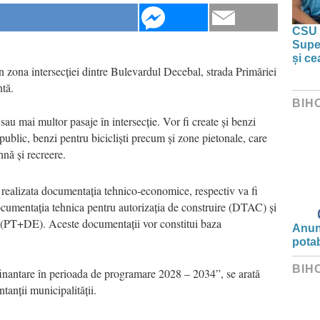
CSU 
Super
și ce
n zona intersecției dintre Bulevardul Decebal, strada Primăriei
tă.
BIH
u mai multor pasaje în intersecție. Vor fi create și benzi
public, benzi pentru bicicliști precum și zone pietonale, care
hnă și recreere.
i realizata documentația tehnico-economice, respectiv va fi
 documentația tehnica pentru autorizația de construire (DTAC) și
ie (PT+DE). Aceste documentații vor constitui baza
Anunț
potab
BIH
 finantare în perioada de programare 2028 – 2034”, se arată
tanții municipalității.