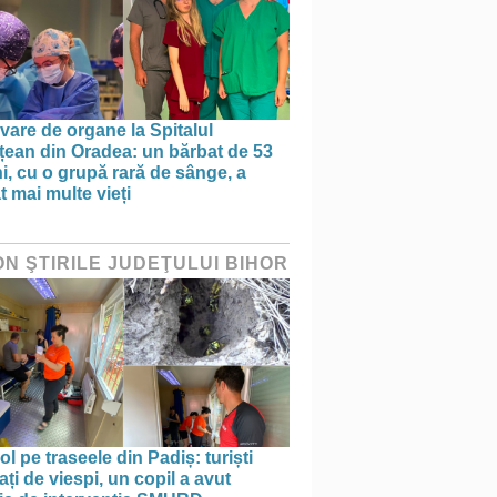
vare de organe la Spitalul
țean din Oradea: un bărbat de 53
i, cu o grupă rară de sânge, a
t mai multe vieți
ON ŞTIRILE JUDEŢULUI BIHOR
ol pe traseele din Padiș: turiști
ați de viespi, un copil a avut