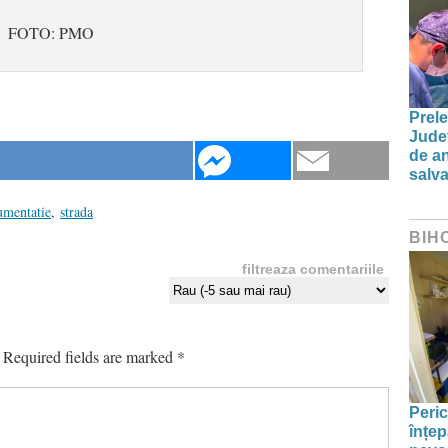
FOTO: PMO
Prele
Jude
de an
salva
umentatie
,
strada
BIH
filtreaza comentariile
Required fields are marked
*
Peric
înțep