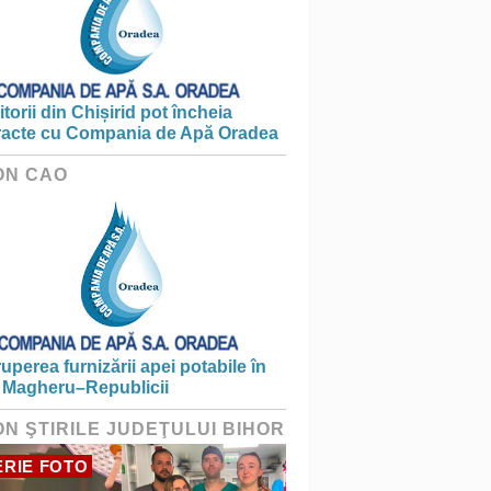
torii din Chișirid pot încheia
racte cu Compania de Apă Oradea
ON CAO
ruperea furnizării apei potabile în
 Magheru–Republicii
ON ŞTIRILE JUDEŢULUI BIHOR
RIE FOTO