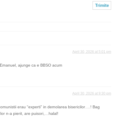
April 30, 2026 at 5:01 pm
de Emanuel, ajunge ca e BBSO acum
April 30, 2026 at 9:30 pm
omunistii erau “experti” in demolarea bisericilor….! Bag
lor n-a pierit, are puisori,…halal!