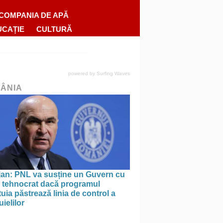
COMPANIA DE APĂ
UCAȚIE
CULTURĂ
powered by
Surfing Waves
ÂNIA
jan: PNL va susține un Guvern cu
l tehnocrat dacă programul
uia păstrează linia de control a
uielilor