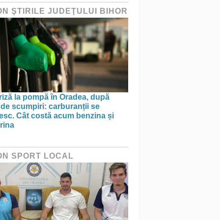
ON ŞTIRILE JUDEŢULUI BIHOR
riză la pompă în Oradea, după
 de scumpiri: carburanții se
nesc. Cât costă acum benzina și
rina
ON SPORT LOCAL