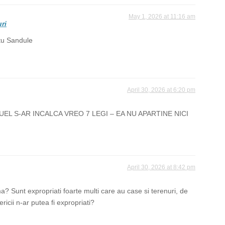
May 1, 2026 at 11:16 am
ri
 tu Sandule
April 30, 2026 at 6:20 pm
EL S-AR INCALCA VREO 7 LEGI – EA NU APARTINE NICI
April 30, 2026 at 8:42 pm
a? Sunt expropriati foarte multi care au case si terenuri, de
ericii n-ar putea fi expropriati?