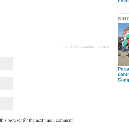
nevo
BIH
inca
1000
caractere ramase
Parad
centr
Camp
his browser for the next time I comment.