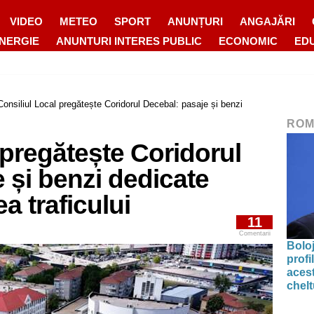
VIDEO
METEO
SPORT
ANUNȚURI
ANGAJĂRI
ENERGIE
ANUNTURI INTERES PUBLIC
ECONOMIC
ED
Consiliul Local pregătește Coridorul Decebal: pasaje și benzi
ROM
 pregătește Coridorul
 și benzi dedicate
ea traficului
11
Comentarii
Bolo
profi
acest
chelt