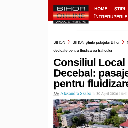
HOME
ŞTIRI
ÎNTRERUPERI 
BIHON
BIHON Ştirile judeţului Bihor
dedicate pentru fluidizarea traficului
Consiliul Local
Decebal: pasaje
pentru fluidizar
De
Alexandra Szabo
la 30 April 2026 16:41