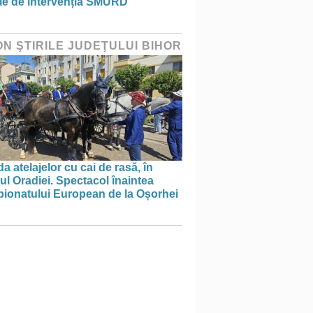
ie de intervenția SMURD
ON ŞTIRILE JUDEŢULUI BIHOR
a atelajelor cu cai de rasă, în
ul Oradiei. Spectacol înaintea
ionatului European de la Oșorhei