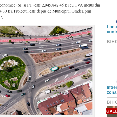
economice (SF si PT) este 2,945,842.45 lei cu TVA inclus din
.30 lei. Proiectul este depus de Municipiul Oradea prin
7.
Locui
cont
BIH
Între
zona
BIH
GALE