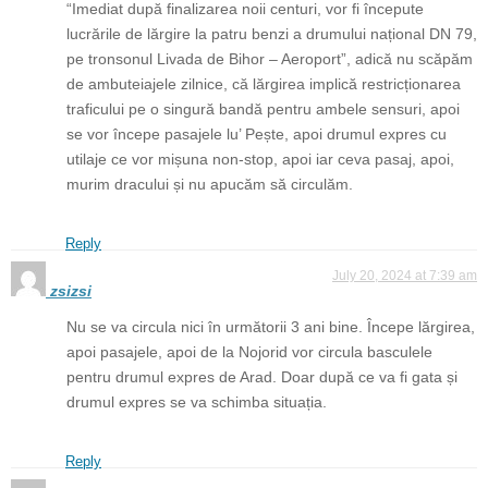
“Imediat după finalizarea noii centuri, vor fi începute
lucrările de lărgire la patru benzi a drumului național DN 79,
pe tronsonul Livada de Bihor – Aeroport”, adică nu scăpăm
de ambuteiajele zilnice, că lărgirea implică restricționarea
traficului pe o singură bandă pentru ambele sensuri, apoi
se vor începe pasajele lu’ Pește, apoi drumul expres cu
utilaje ce vor mișuna non-stop, apoi iar ceva pasaj, apoi,
murim dracului și nu apucăm să circulăm.
Reply
July 20, 2024 at 7:39 am
zsizsi
Nu se va circula nici în următorii 3 ani bine. Începe lărgirea,
apoi pasajele, apoi de la Nojorid vor circula basculele
pentru drumul expres de Arad. Doar după ce va fi gata și
drumul expres se va schimba situația.
Reply