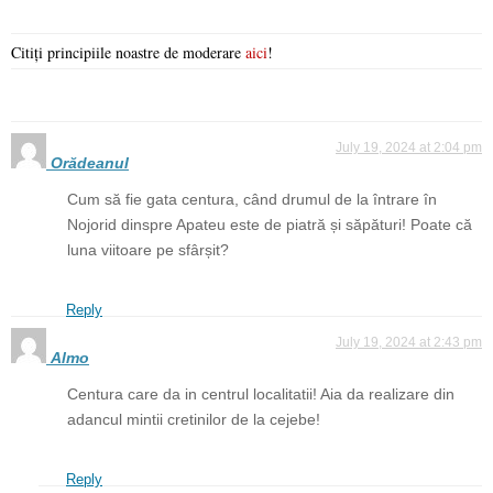
Citiți principiile noastre de moderare
aici
!
July 19, 2024 at 2:04 pm
Orădeanul
Cum să fie gata centura, când drumul de la întrare în
Nojorid dinspre Apateu este de piatră și săpături! Poate că
luna viitoare pe sfârșit?
Reply
July 19, 2024 at 2:43 pm
Almo
Centura care da in centrul localitatii! Aia da realizare din
adancul mintii cretinilor de la cejebe!
Reply