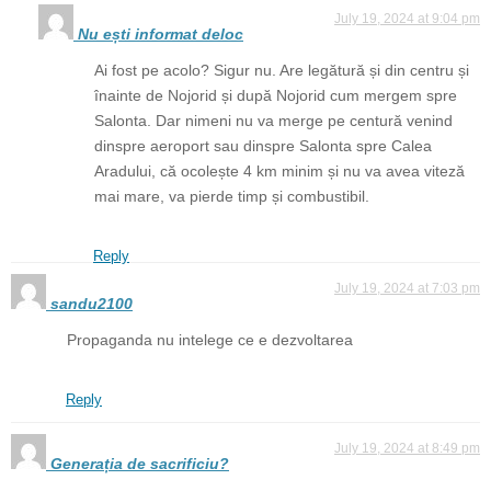
July 19, 2024 at 9:04 pm
Nu ești informat deloc
Ai fost pe acolo? Sigur nu. Are legătură și din centru și
înainte de Nojorid și după Nojorid cum mergem spre
Salonta. Dar nimeni nu va merge pe centură venind
dinspre aeroport sau dinspre Salonta spre Calea
Aradului, că ocolește 4 km minim și nu va avea viteză
mai mare, va pierde timp și combustibil.
Reply
July 19, 2024 at 7:03 pm
sandu2100
Propaganda nu intelege ce e dezvoltarea
Reply
July 19, 2024 at 8:49 pm
Generația de sacrificiu?