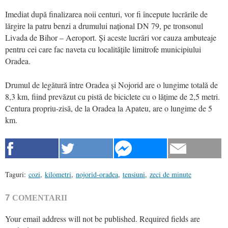
Imediat după finalizarea noii centuri, vor fi începute lucrările de
lărgire la patru benzi a drumului național DN 79, pe tronsonul
Livada de Bihor – Aeroport. Și aceste lucrări vor cauza ambuteaje
pentru cei care fac naveta cu localitățile limitrofe municipiului
Oradea.
Drumul de legătură între Oradea și Nojorid are o lungime totală de
8,3 km, fiind prevăzut cu pistă de biciclete cu o lățime de 2,5 metri.
Centura propriu-zisă, de la Oradea la Apateu, are o lungime de 5
km.
Taguri:
cozi
,
kilometri
,
nojorid-oradea
,
tensiuni
,
zeci de minute
7
COMENTARII
Your email address will not be published.
Required fields are