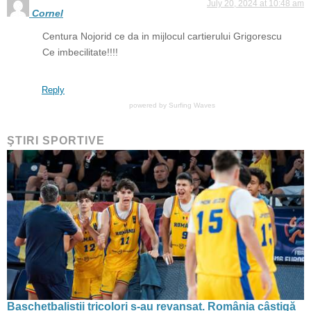
July 20, 2024 at 10:48 am
Cornel
Centura Nojorid ce da in mijlocul cartierului Grigorescu
Ce imbecilitate!!!!
Reply
powered by
Surfing Waves
ŞTIRI SPORTIVE
Baschetbaliștii tricolori s-au revanșat. România câștigă