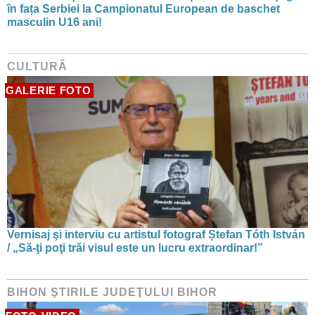
în fața Serbiei la Campionatul European de baschet
masculin U16 ani!
CULTURĂ
GALERIE FOTO
Vernisaj şi interviu cu artistul fotograf Ștefan Tóth István
/ „Să-ţi poţi trăi visul este un lucru extraordinar!”
BIHON ŞTIRILE JUDEŢULUI BIHOR