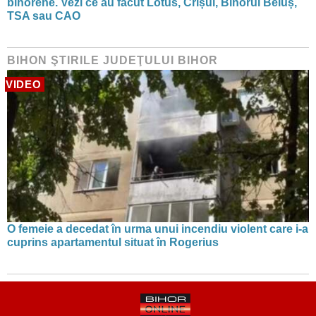
bihorene. Vezi ce au făcut Lotus, Crișul, Bihorul Beiuș,
TSA sau CAO
BIHON ŞTIRILE JUDEŢULUI BIHOR
VIDEO
O femeie a decedat în urma unui incendiu violent care i-a
cuprins apartamentul situat în Rogerius