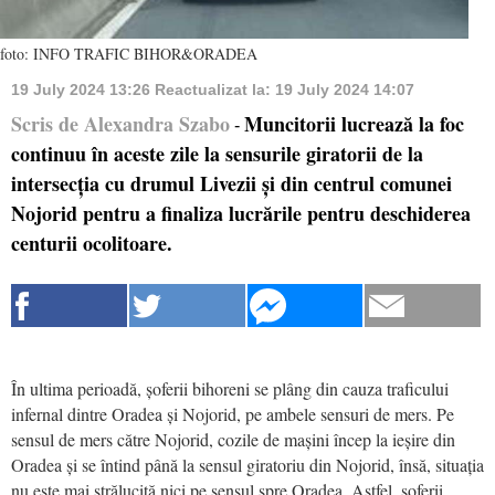
foto: INFO TRAFIC BIHOR&ORADEA
19 July 2024 13:26
Reactualizat la:
19 July 2024 14:07
Scris de Alexandra Szabo
Muncitorii lucrează la foc
-
continuu în aceste zile la sensurile giratorii de la
intersecția cu drumul Livezii și din centrul comunei
Nojorid pentru a finaliza lucrările pentru deschiderea
centurii ocolitoare.
În ultima perioadă, șoferii bihoreni se plâng din cauza traficului
infernal dintre Oradea și Nojorid, pe ambele sensuri de mers. Pe
sensul de mers către Nojorid, cozile de mașini încep la ieșire din
Oradea și se întind până la sensul giratoriu din Nojorid, însă, situația
nu este mai strălucită nici pe sensul spre Oradea. Astfel, șoferii