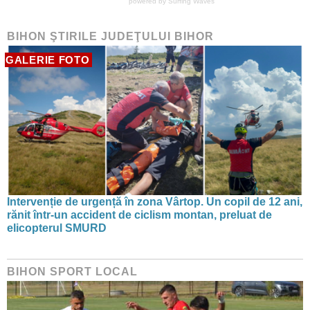
powered by
Surfing Waves
BIHON ŞTIRILE JUDEŢULUI BIHOR
GALERIE FOTO
Intervenție de urgență în zona Vârtop. Un copil de 12 ani,
rănit într-un accident de ciclism montan, preluat de
elicopterul SMURD
BIHON SPORT LOCAL