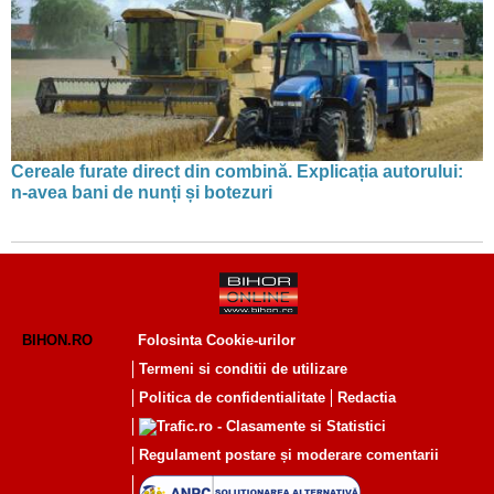
Cereale furate direct din combină. Explicația autorului:
n-avea bani de nunți și botezuri
BIHON.RO
Folosinta Cookie-urilor
Termeni si conditii de utilizare
Politica de confidentialitate
Redactia
Regulament postare și moderare comentarii