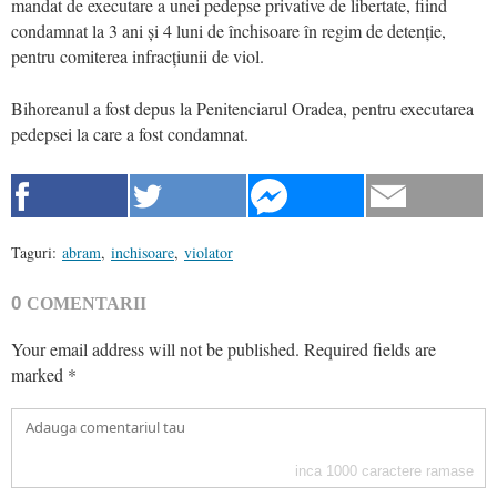
mandat de executare a unei pedepse privative de libertate, fiind
condamnat la 3 ani și 4 luni de închisoare în regim de detenție,
pentru comiterea infracțiunii de viol.
Bihoreanul a fost depus la Penitenciarul Oradea, pentru executarea
pedepsei la care a fost condamnat.
Taguri:
abram
,
inchisoare
,
violator
0
COMENTARII
Your email address will not be published.
Required fields are
marked
*
inca
1000
caractere ramase